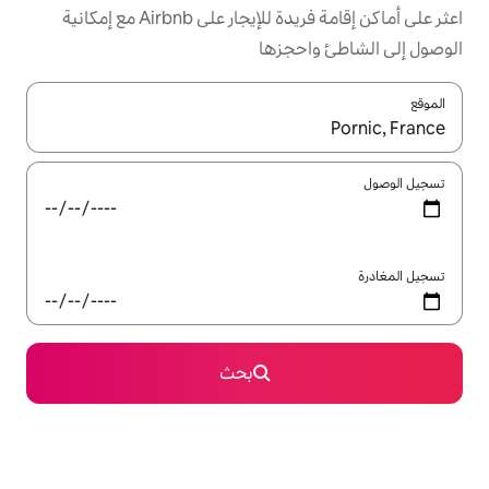
اعثر على أماكن إقامة فريدة للإيجار على Airbnb مع إمكانية
جزها
ل باستخدام السهمين لأعلى ولأسفل أو استكشف عن طريق اللمس أو السحب.
بحث