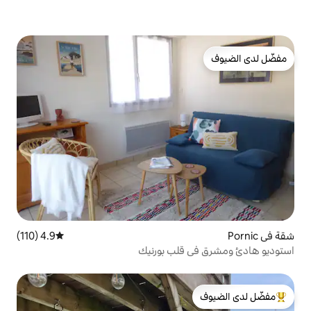
4.9 (110)
متوسط التقييم 4.9 من 5، 110 مراجعات
قلب بورنيك
لدى الضيوف