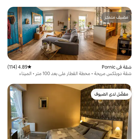
4.89 (114)
متوسط التقييم 4.89 من 5، 114 مراجعات
شقة دوبلكس مريحة • محطة القطار على بعد 100 متر • الميناء