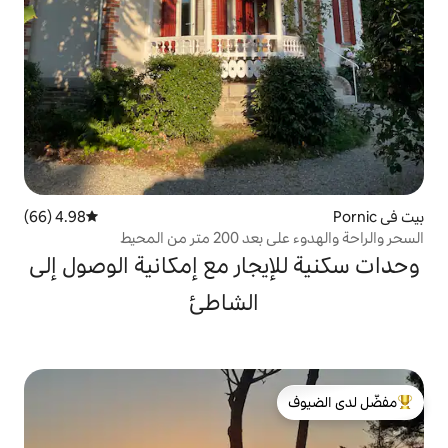
4.98 (66)
متوسط التقييم 4.98 من 5، 66 مراجعات
ن المحيط
جار مع إمكانية الوصول إلى
الشاطئ
لدى الضيوف