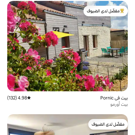
لدى الضيوف
4.98 (132)
متوسط التقييم 4.98 من 5، 132 مراجعات