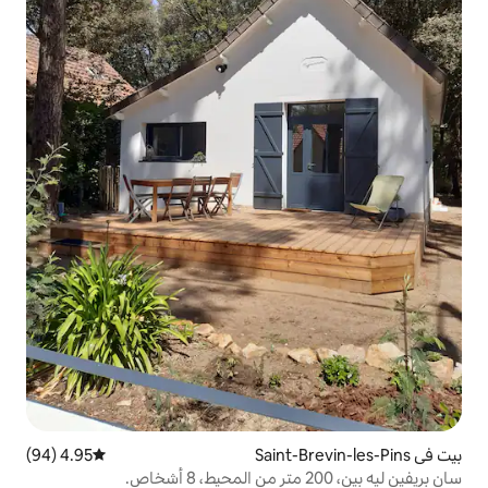
4.95 (94)
متوسط التقييم 4.95 من 5، 94 مراجعات