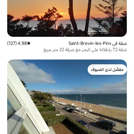
4.98 (127)
متوسط التقييم 4.98 من 5، 127 مراجعات