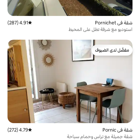
4.91 (287)
متوسط التقييم 4.91 من 5، 287 مراجعات
 المحيط
4.79 (272)
متوسط التقييم 4.79 من 5، 272 مراجعات
ام سباحة