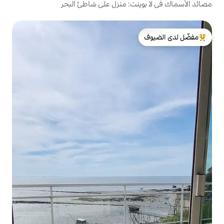
ت: منزل على شاطئ البحر
لدى الضيوف