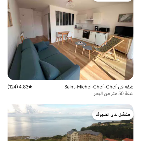
4.83 (124)
متوسط التقييم 4.83 من 5، 124 مراجعات