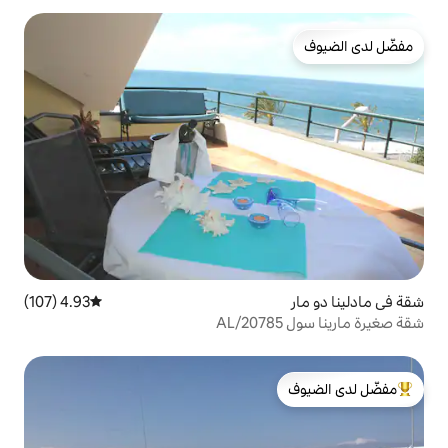
4.93 (107)
متوسط التقييم 4.93 من 5، 107 مراجعات
لدى الضيوف