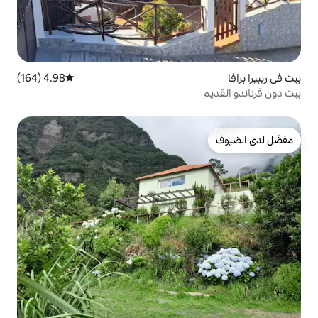
4.98 (164)
متوسط التقييم 4.98 من 5، 164 مراجعات