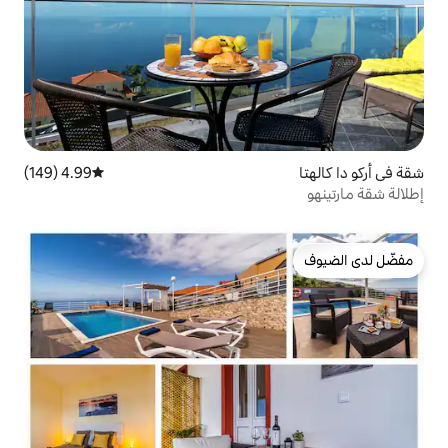
4.99 (149)
متوسط التقييم 4.99 من 5، 149 مراجعات