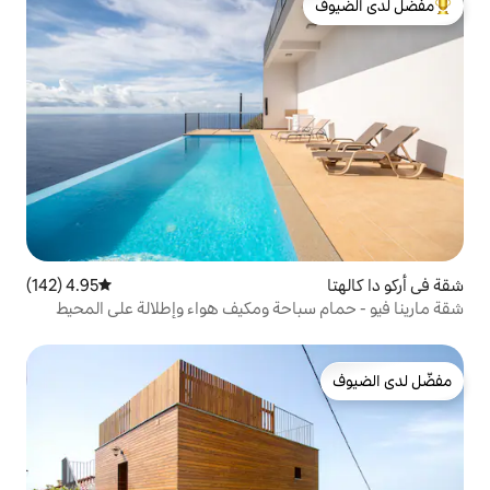
لدى الضيوف
4.95 (142)
متوسط التقييم 4.95 من 5، 142 مراجعات
احة ومكيف هواء وإطلالة على المحيط