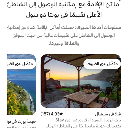
 إمكانية الوصول إلى الشاطئ
يمًا في بونتا دو سول
 حصلت أماكن الإقامة هذه مع إمكانية
على تقييمات عالية من حيث الموقع
النظافة وغيرها.
ب
مفضّل لدى الضيوف
مفضّل لدى الضيوف
و
ب
ج
إ
ش
ا
ص
س
4.93 (187)
متوسط التقييم 4.93 من 5، 187 مراجعات
(
بيت الرمال السوداء في ماديرا من Stay
ل
خيمة يورت في بونتا دو سول
4.97 (466)
متوسط التقييم 4.97 من 5، 466 مراجعات
ا على الشاطئ الرملي
ا
خيمة يورت مانجو ~ التخييم البيئي في جنة