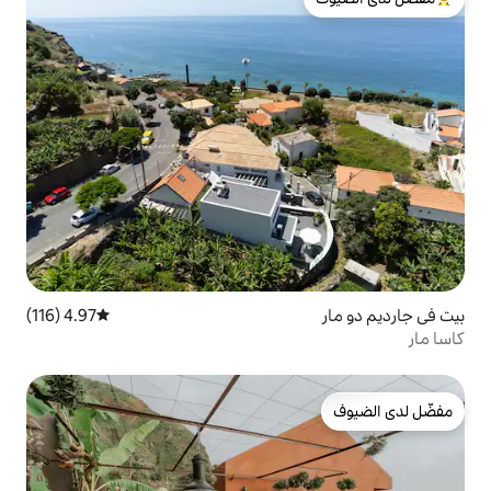
لدى الضيوف
4.97 (116)
متوسط التقييم 4.97 من 5، 116 مراجعات