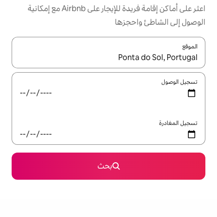
اعثر على أماكن إقامة فريدة للإيجار على Airbnb مع إمكانية
جزها
ل باستخدام السهمين لأعلى ولأسفل أو استكشف عن طريق اللمس أو السحب.
بحث