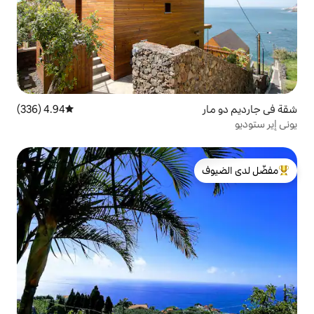
4.94 (336)
متوسط التقييم 4.94 من 5، 336 مراجعات
لدى الضيوف