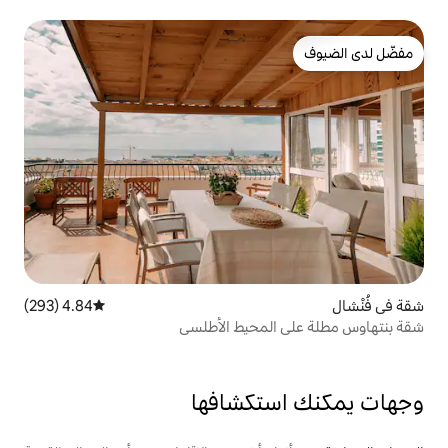
4.84 (293)
متوسط التقييم 4.84 من 5، 293 مراجعات
لمحيط الأطلسي
تكشافها