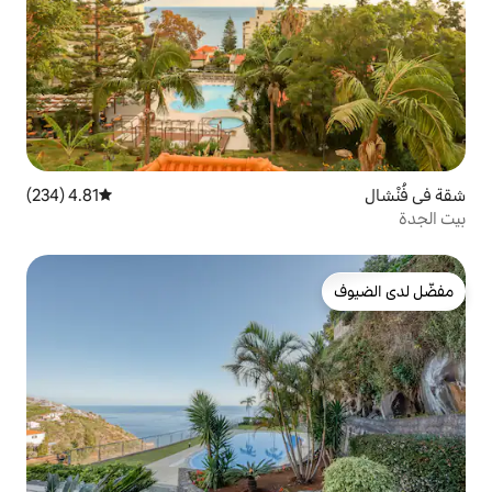
4.81 (234)
متوسط التقييم 4.81 من 5، 234 مراجعات