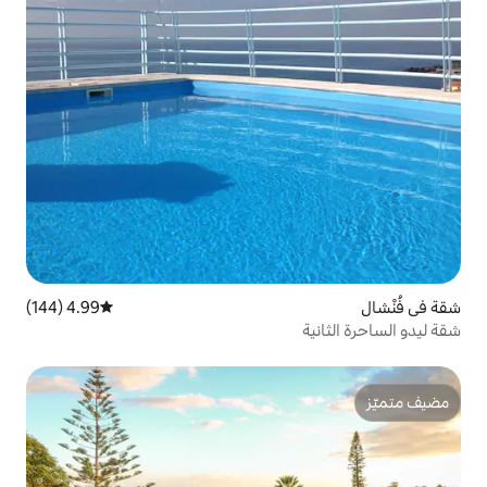
4.99 (144)
متوسط التقييم 4.99 من 5، 144 مراجعات