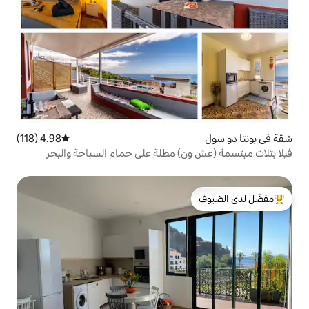
4.98 (118)
متوسط التقييم 4.98 من 5، 118 مراجعات
ن) مطلة على حمام السباحة والبحر
لدى الضيوف