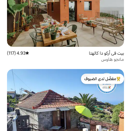
4.93 (117)
متوسط التقييم 4.93 من 5، 117 مراجعات
لدى الضيوف