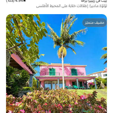
4.94 (103)
متوسط التقييم 4.94 من 5، 103 مراجعات
بة على المحيط الأطلسي