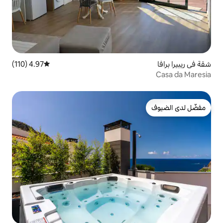
4.97 (110)
متوسط التقييم 4.97 من 5، 110 مراجعات