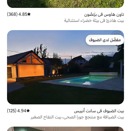
4.85 (368)
متوسط التقييم 4.85 من 5، 368 مراجعات
ستثنائية
يس
4.94 (125)
متوسط التقييم 4.94 من 5، 125 مراجعات
ا الصحي، بيت التفاح الصغير