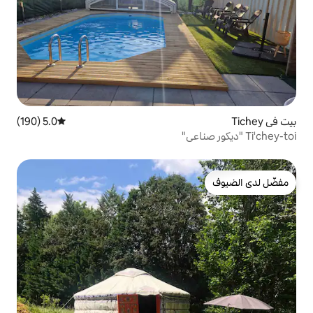
5.0 (190)
متوسط التقييم 5.0 من 5، 190 مراجعات