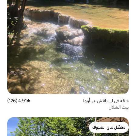
4.91 (126)
متوسط التقييم 4.91 من 5، 126 مراجعات