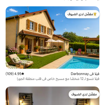
لدى الضيوف
4.95 (109)
متوسط التقييم 4.95 من 5، 109 مراجعات