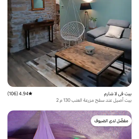
4.94 (106)
متوسط التقييم 4.94 من 5، 106 مراجعات
 130 م 2