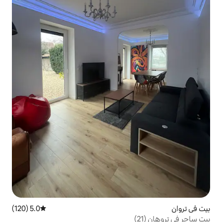
5.0 (120)
متوسط التقييم 5.0 من 5، 120 مراجعات