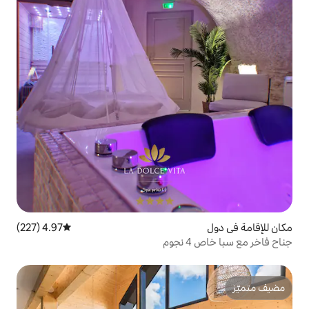
4.97 (227)
متوسط التقييم 4.97 من 5، 227 مراجعات