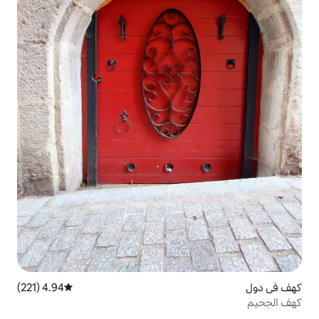
4.94 (221)
متوسط التقييم 4.94 من 5، 221 مراجعات