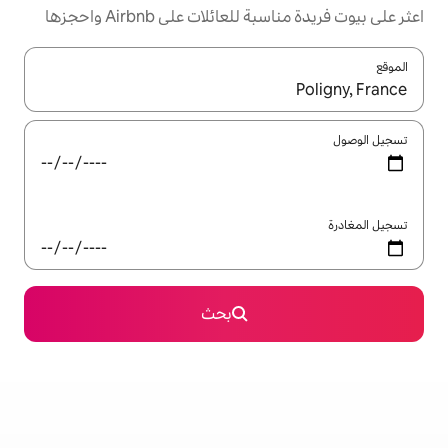
ئلات على Airbnb واحجزها
ل باستخدام السهمين لأعلى ولأسفل أو استكشف عن طريق اللمس أو السحب.
بحث