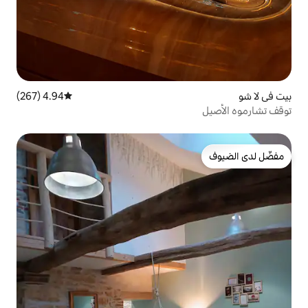
4.94 (267)
متوسط التقييم 4.94 من 5، 267 مراجعات