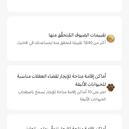
المُتحقَّق منها
حة للإيجار لقضاء العطلات مناسبة
ة
ى 10 أماكن إقامة متاحة للإيجار تسمح باصطحاب
حة للإيجار تتوفّر بها مساحات