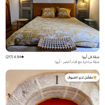
4.94 (217)
متوسط التقييم 4.94 من 5، 217 مراجعات
 أربوا
لدى الضيوف