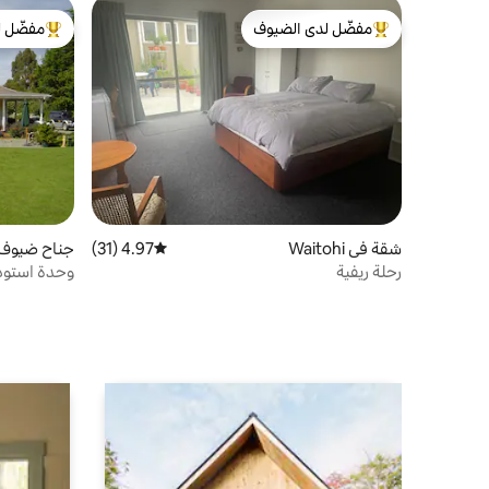
مفضّل لدى الضيوف
مفضّل ل
من أبرز البيوت المفضّلة لدى الضيوف
من أبرز ال
شقة في Waitohi
4.97 (31)
متوسط التقييم 4.97 من 5، 31 مراجعات
جناح ضيوف 
رحلة ريفية
وحدة استود