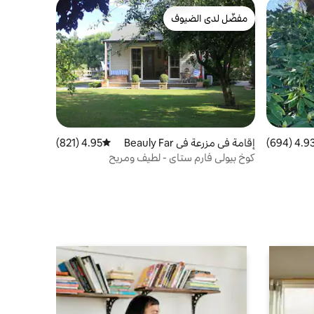
مفضّل لدى الضيوف
مفضّل لدى الضيوف
4.93 (694
التقييم 4.93 من 5، 694 مراجعات
إقامة في مزرعة في Beauly Far
4.95 (821)
متوسط التقييم 4.95 من 5، 821 مراجعات
m Woodbury
كوخ بيولي فارم ستاي - لطيف ومريح