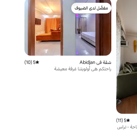
مفضّل لدى الضيوف
مفضّل لدى الضيوف
شقة في Abidjan
5 (10)
متوسط التقييم 5 من 5، 10 مراجعات
راحتكم هي أولويتنا غرفة معيشة
5 (11)
متوسط التقييم 5 من 5، 11 مراجعات
احة - تراس