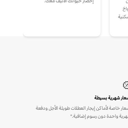
ن
إحضار حيوانك الأليف معك.
واخ
كنية
عار شهرية بسيطة
عار خاصة لأماكن إيجار العطلات طويلة الأجل ودفعة
رية واحدة دون رسوم إضافية.*