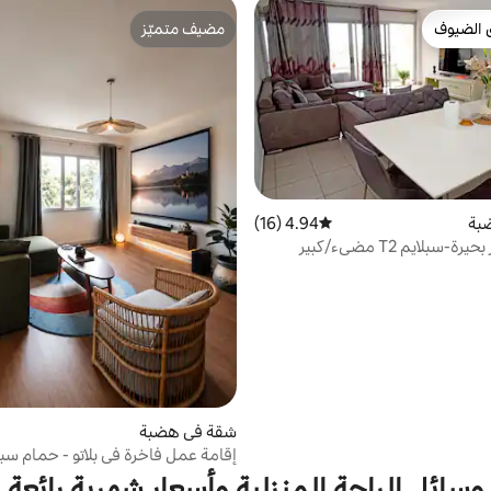
 الضيوف
مضيف متميّز
 الضيوف
مضيف متميّز
بة
4.94 (16)
متوسط التقييم 4.94 من 5، 16 مراجعات
ة-سبلايم T2 مضيء/كبير
شقة في هضبة
إقامة عمل فاخرة في بلاتو - حمام سب
وسائل الراحة المنزلية وأسعار شهرية رائعة