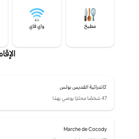
مطبخ
واي فاي
ل
الإقا
كاتدرائية القديس بولس
47 شخصًا محليًا يوصي بهذا
Marche de Cocody