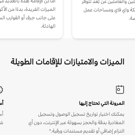
أماكن الإقامة هذه بالعديد م
ين والعاملين عن بُعد تتوفر
الميزات الفريدة، بدءًا من الأك
كة واي فاي ومساحات عمل
على جانب جرف أو القوارب الس
ة.
الهادئة.
الميزات والامتيازات للإقامات الطويلة
المرونة التي تحتاج إليها
أس
يمكنك اختيار تواريخ تسجيل الوصول وتسجيل
أس
المغادرة بدقة والحجز بسهولة عبر الإنترنت، دون أي
شه
التزام إضافي أو تقديم مستندات ورقية.*