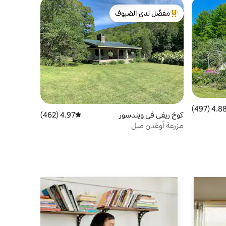
مفضّل لدى الضيوف
من أبرز البيوت المفضّلة لدى الضيوف
4.88 (497
التقييم 4.88 من 5، 497 مراجعات
كوخ ريفي في ويندسور
4.97 (462)
متوسط التقييم 4.97 من 5، 462 مراجعات
مزرعة أوغدن ميل