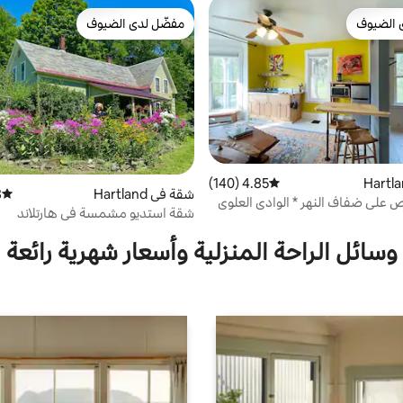
 الضيوف
مفضّل لدى الضيوف
 الضيوف
مفضّل لدى الضيوف
4.85 (140)
متوسط التقييم 4.85 من 5، 140 مراجعات
شقة في Hartland
)
متوسط 
 على ضفاف النهر * الوادي العلوي
شقة استديو مشمسة في هارتلاند
وسائل الراحة المنزلية وأسعار شهرية رائعة