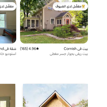
مفضّل لدى الضيوف
مفضّل لدى
من أبرز البيوت المفضّلة لدى الضيوف
مفضّل لدى
بيت في Cornish
4.96 (165)
متوسط التقييم 4.96 من 5، 165 مراجعات
شقة في Hartland
بيت ريفي بجوار جسر مغطى
استوديو خاص
*فيرمونت