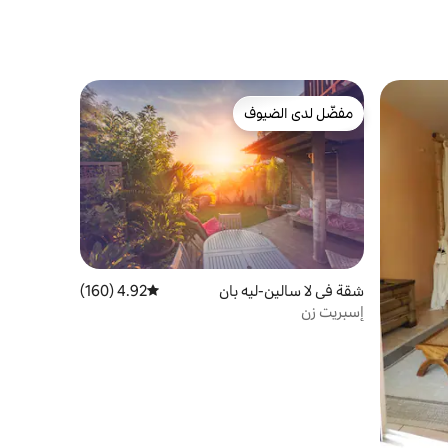
مفضّل لدى الضيوف
مفضّل لدى الضيوف
شقة في لا سالين-ليه بان
4.92 (160)
متوسط التقييم 4.92 من 5، 160 مراجعات
إسبريت زن