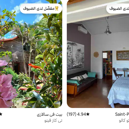
دى الضيوف
مفضّل لدى الضيوف
بيوت المفضّلة لدى الضيوف
من أبرز البيوت المفضّلة لدى الضيوف
4.94 (197)
متوسط التقييم 4.94 من 5، 197 مراجعات
بيت في سالازي
متوس
 كالو
تي كاز فينو