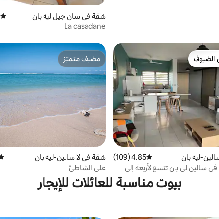
شقة في سان جيل ليه بان
)
متوسط 
La casadane
 الضيوف
مضيف متميّز
 الضيوف
مضيف متميّز
الين-ليه بان
4.85 (109)
متوسط التقييم 4.85 من 5، 109 مراجعات
شقة في لا سالين-ليه بان
متوس
ي سالين لي بان تتسع لأربعة إلى
على الشاطئ
ص
بيوت مناسبة للعائلات للإيجار