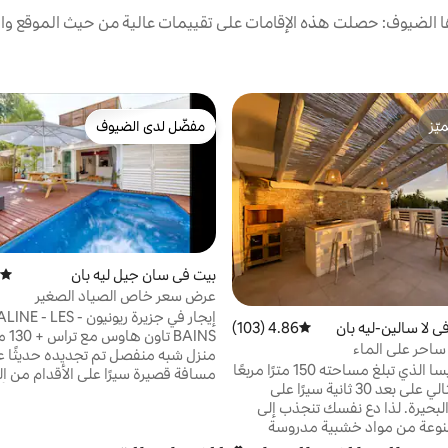
الضيوف: حصلت هذه الإقامات على تقييمات عالية من حيث الموقع وال
ّز
مفضّل لدى الضيوف
ّز
مفضّل لدى الضيوف
بيت في سان جيل ليه بان
متوسط
عرض سعر خاص الصياد الصغير
إيجار في جزيرة ريونيون  - LES
ي لا سالين-ليه بان
4.86 (103)
متوسط التقييم 4.86 من 5، 103 مراجعات
BAINS ت
احر على الماء
منزل شبه منفصل تم تجديده حديثًا ع
يقع سطح تيسا الذي تبلغ مساحته 150 مترًا مربعًا
مسافة قصيرة سيرًا على الأقدام من ال
في موقع مثالي على بعد 30 ثانية سيرًا على
حمام سباحة بالمياه المالحة يتسع لأر
البحيرة. لذا دع نفسك تنجذب إلى
وطفلين. أبرز ما يميز المنزل هو قرب
نوعة من مواد خشبية مدروسة
وجميع متاجر وسط مدينة لا سالين ليه
هر متوسطي. يمكنك الاستمتاع