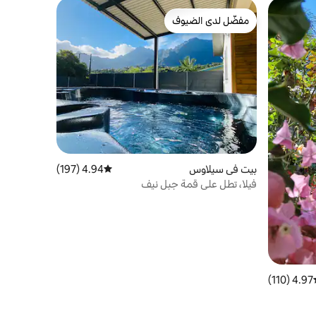
مفضّل لدى الضيوف
مفضّل لدى الضيوف
بيت في سيلاوس
4.94 (197)
متوسط التقييم 4.94 من 5، 197 مراجعات
فيلا، تطل على قمة جبل نيف
4.97 (110)
ط التقييم 4.97 من 5، 110 مراجعات