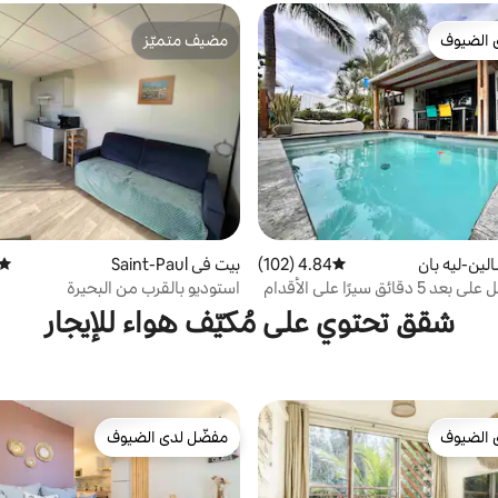
 الضيوف
مضيف متميّز
 الضيوف
مضيف متميّز
لين-ليه بان
4.84 (102)
متوسط التقييم 4.84 من 5، 102 مراجعات
بيت في Saint-Paul
متوس
منزل منفصل على بعد 5 دقائق سيرًا على الأقدام
استوديو بالقرب من البحيرة
الشاطئية
شقق تحتوي على مُكيّف هواء للإيجار
 الضيوف
مفضّل لدى الضيوف
 الضيوف
مفضّل لدى الضيوف