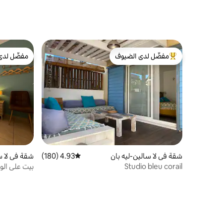
مفضّل لدى الضيوف
مفضّل لدى
من أبرز البيوت المفضّلة لدى الضيوف
مفضّل لدى
شقة في لا سالين-ليه بان
4.93 (180)
متوسط التقييم 4.93 من 5، 180 مراجعات
شقة في لا س
Studio bleu corail
بيت على الو
الوصول إلى 