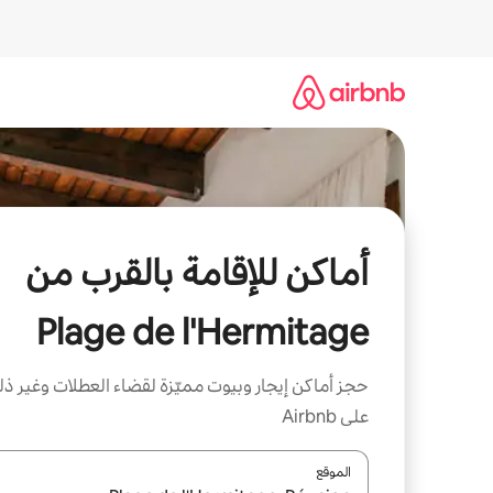
خطى
لى
لمحتوى
أماكن للإقامة بالقرب من
Plage de l'Hermitage
حجز أماكن إيجار وبيوت مميّزة لقضاء العطلات وغير ذ
على Airbnb
الموقع