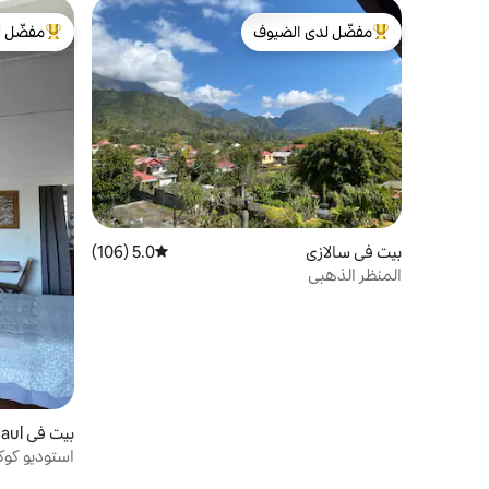
مفضّل لدى الضيوف
مفضّل ل
من أبرز البيوت المفضّلة لدى الضيوف
من أبرز ال
بيت في سالازي
5.0 (106)
متوسط التقييم 5.0 من 5، 106 مراجعات
المنظر الذهبي
بيت في Saint-Paul
استوديو كوكو