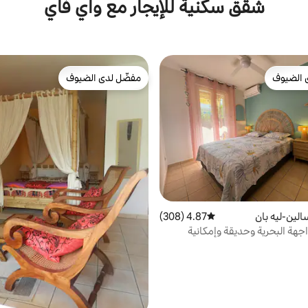
شقق سكنية للإيجار مع واي فاي
 الضيوف
مفضّل لدى الضيوف
 الضيوف
مفضّل لدى الضيوف
الين-ليه بان
4.87 (308)
متوسط التقييم 4.87 من 5، 308 مراجعات
اجهة البحرية وحديقة وإمكانية
الشاطئ.