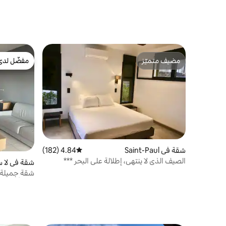
مضيف متميّز
مفضّل لدى
مضيف متميّز
مفضّل لدى
شقة في Saint-Paul
4.84 (182)
متوسط التقييم 4.84 من 5، 182 مراجعات
الصيف الذي لا ينتهي، إطلالة على البحر ***
شقة في لا س
شقة جميلة ف
ستة أشخا