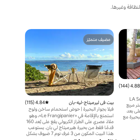
نظافة وغيرها.
بنغلو في لي
مضيف متميّز
مفضّل لد
بنجالو فيلا
مضيف متميّز
مفضّل لد
الواقع) من 
المحمي بشع
19 مترًا 
ومسيجة تما
4.88 (144)
 التقييم 4.88 من 5، 144 مراجعات
أمتار مربع
LA SALINE -
بيت في ليرميتاج-ليه-بان
4.84 (115)
متوسط التقييم 4.84 من 5، 115 مراجعات
للمستأجر.
اون هاوس مع تراس + 130 متر مربع
فيلا بجوار البحيرة | حوض استحمام ساخن ولوح
لى بعد
تزلج بمجداف
استمتع بالإقامة في «Le Frangipanier»، وهو
بحيرة مع
ملاذ عصري على الطراز الكريولي يقع على بُعد 160
بعة بالغين
قدمًا فقط من بحيرة هيرميتاج لي بان. يستوعب
ه من البحيرة
هذا البيت المكون من 3 غرف نوم 7 ضيوف بشكل
 باين
مريح. استرخ في واحة حديقتك الخاصة مع