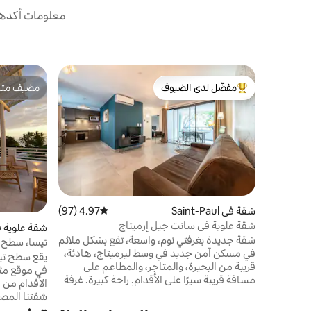
معلومات أكدها 
مفضّل لدى الضيوف
مضيف متمي
من أبرز البيوت المفضّلة لدى الضيوف
مضيف متمي
شقة في Saint-Paul
4.97 (97)
متوسط التقييم 4.97 من 5، 97 مراجعات
شقة علوية في سانت جيل إرميتاج
شقة علوية ف
شقة جديدة بغرفتي نوم، واسعة، تقع بشكل ملائم
تيسا، سطح س
في مسكن آمن جديد في وسط ليرميتاج، هادئة،
قريبة من البحيرة، والمتاجر، والمطاعم على
مسافة قريبة سيرًا على الأقدام. راحة كبيرة. غرفة
الأقدام من 
معيشة مكيفة الهواء مع سرير أريكة، مرتبة بحجم
شقتنا المص
كينج، تلفزيون، واي فاي. غرفة نوم مكيفة، سرير
بعناية وبمظ