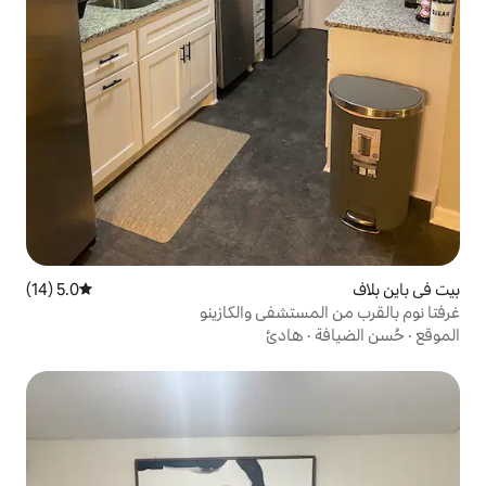
5.0 (14)
متوسط التقييم 5.0 من 5، 14 مراجعات
شفى والكازينو
ادئ