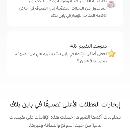
رياضية وشواية ومكتب للكمبيوتر
زات المفضّلة لدى الضيوف في أماكن
إيجار في باين بلاف
4
ة في باين بلاف بتقييم عالٍ من الضيوف،
لأعلى تصنيفًا في باين بلاف
: حصلت هذه الإقامات على تقييمات
 الموقع والنظافة وغيرها.