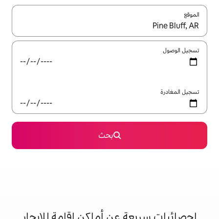
ل باستخدام السهمين لأعلى ولأسفل أو استكشف عن طريق اللمس أو السحب.
بحث
 عن أماكن إقامة للإيجار