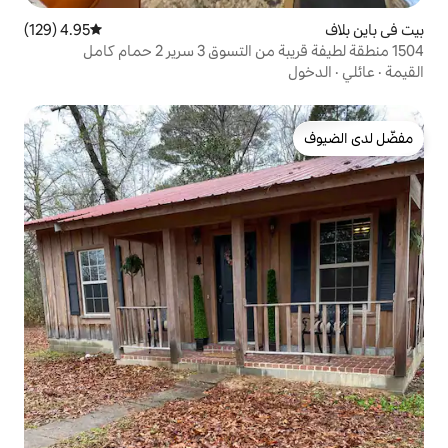
4.95 (129)
متوسط التقييم 4.95 من 5، 129 مراجعات