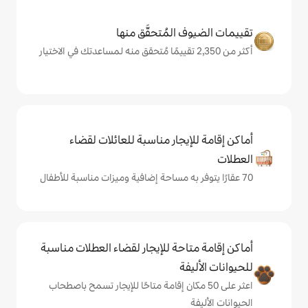
المُتحقَّق منها
يجار مناسبة للعائلات لقضاء
حة للإيجار لقضاء العطلات مناسبة
ة
ى 50 مكان إقامة متاحًا للإيجار تسمح باصطحاب