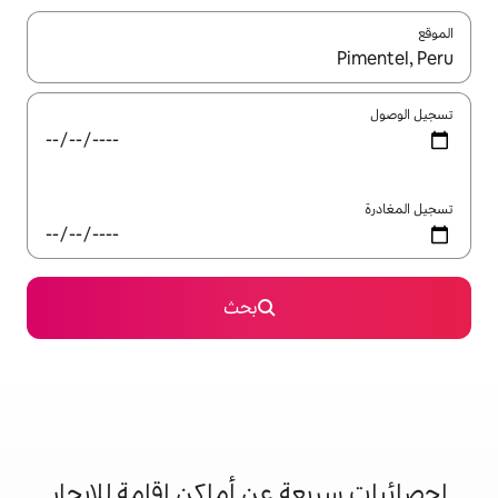
ل باستخدام السهمين لأعلى ولأسفل أو استكشف عن طريق اللمس أو السحب.
بحث
 عن أماكن إقامة للإيجار