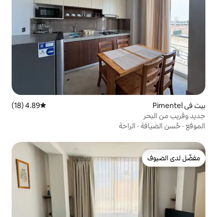
4.89 (18)
متوسط التقييم 4.89 من 5، 18 مراجعات
راحة