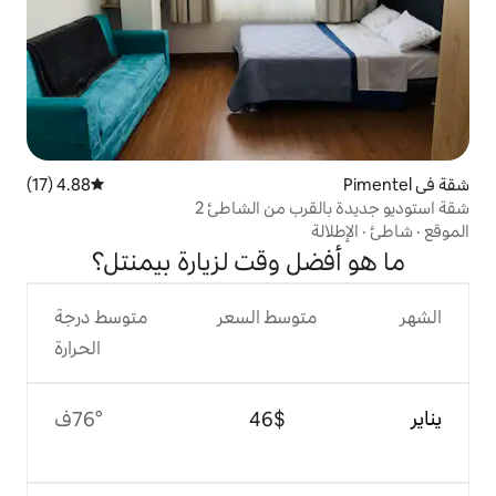
4.88 (17)
متوسط التقييم 4.88 من 5، 17 مراجعات
ب من الشاطئ 2
 وقت لزيارة بيمنتل؟
وسط السعر
متوسط درجة
الحرارة
$‏46
76°ف