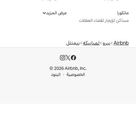
عرض المزيد
ت
بيمنتل
© 2026 Airbnb, I
خصوصية
البنود