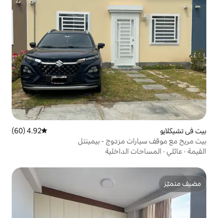
4.92 (60)
متوسط التقييم 4.92 من 5، 60 مراجعات
 مزدوج - بيمينتل
الداخلية