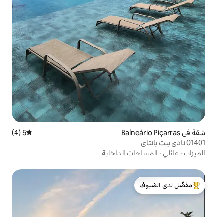
5 (4)
متوسط التقييم 5 من 5، 4 مراجعات
 الداخلية
لدى الضيوف