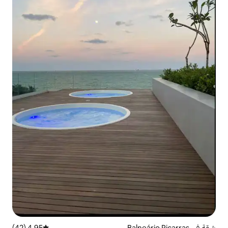
4.95 (42)
متوسط التقييم 4.95 من 5، 42 مراجعات