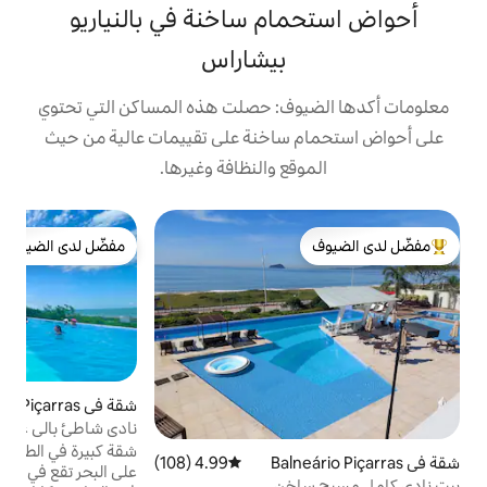
م ساخنة في بالنياريو
بيشاراس
ف: حصلت هذه المساكن التي تحتوي
ساخنة على تقييمات عالية من حيث
ع والنظافة وغيرها.
شقة
مفضّل لدى الضيوف
لدى الضيوف
مفضّل لدى الضيوف
د
م
م
و
ه
ل
ح
و
ا
أ
شقة في Balneário Piçarras
4.85 (41)
متوسط التقييم 4.85 من 5، 41 مراجعات
ا
نادي شاطئ بالي على بعد 15 دقيقة من بيتو
و
كاريرو
شقة كبيرة في الطابق الخامس عشر مع إطلالة
4.99 (108)
متوسط التقييم 4.99 من 5، 108 مراجعات
على البحر تقع في شقة بالي بيتش هوم كلوب،
خن
م