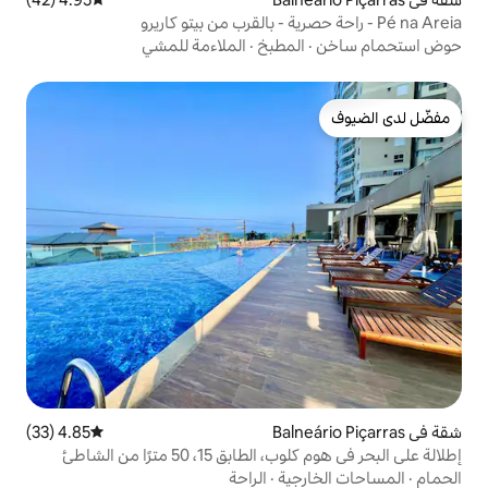
مطبخ
·
الملاءمة للمشي
4.85 (33)
متوسط التقييم 4.85 من 5، 33 مراجعات
 50 مترًا من الشاطئ
ية
·
الراحة