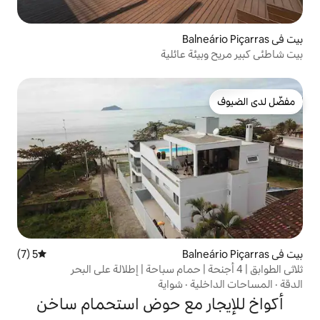
 عائلية
5 (7)
متوسط التقييم 5 من 5، 7 مراجعات
·
شواية
ر مع حوض استحمام ساخن