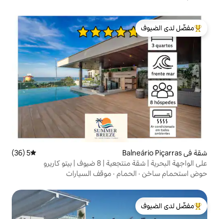
لدى الضيوف
5 (36)
متوسط التقييم 5 من 5، 36 مراجعات
وف | بيتو كاريرو
حمام
·
موقف السيارات
لدى الضيوف