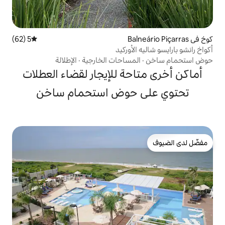
5 (62)
متوسط التقييم 5 من 5، 62 مراجعات
لأوركيد
مساحات الخارجية
·
الإطلالة
حة للإيجار لقضاء العطلات
 حوض استحمام ساخن