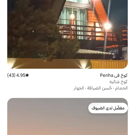
4.95 (43)
متوسط التقييم 4.95 من 5، 43 مراجعات
جوار