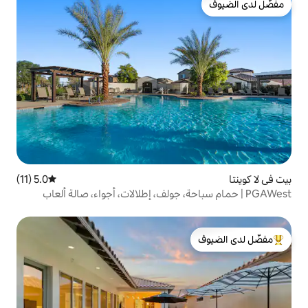
5.0 (11)
متوسط التقييم 5.0 من 5، 11 مراجعات
باحة، جولف، إطلالات، أجواء، صالة ألعاب
لدى الضيوف