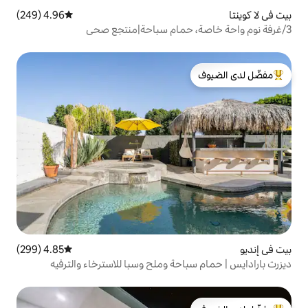
4.96 (249)
متوسط التقييم 4.96 من 5، 249 مراجعات
لدى الضيوف
4.85 (299)
متوسط التقييم 4.85 من 5، 299 مراجعات
حة وملح وسبا للاسترخاء والترفيه