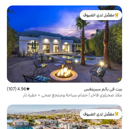
لدى الضيوف
4.96 (107)
متوسط التقييم 4.96 من 5، 107 مراجعات
 سباحة ومنتجع صحي + حفرة نار
لدى الضيوف