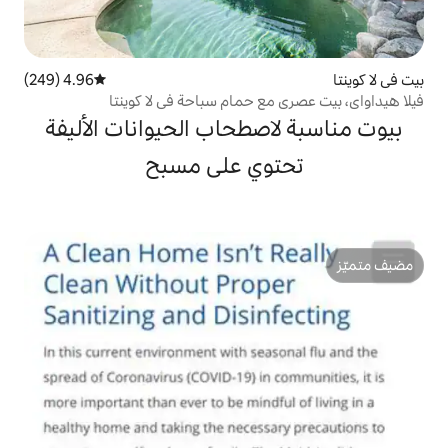
4.96 (249)
متوسط التقييم 4.96 من 5، 249 مراجعات
ع حمام سباحة في لا كوينتا
صطحاب الحيوانات الأليفة
وي على مسبح