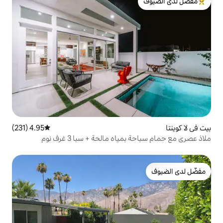
لدى الضيوف
4.95 (231)
متوسط التقييم 4.95 من 5، 231 مراجعات
ملاذ عصري مع حمام سباحة بمياه مالحة + سبا 3 غرف نوم