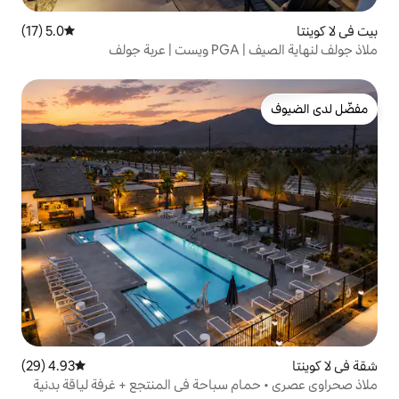
5.0 (17)
متوسط التقييم 5.0 من 5، 17 مراجعات
4.93 (29)
متوسط التقييم 4.93 من 5، 29 مراجعات
سباحة في المنتجع + غرفة لياقة بدنية