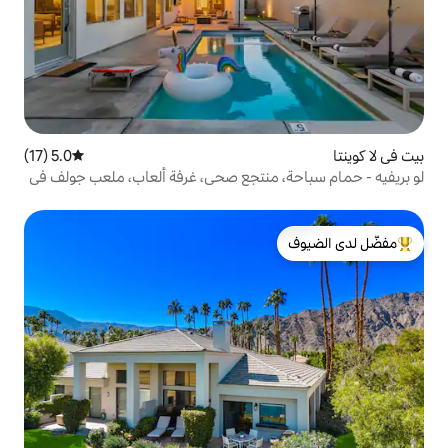
5.0 (17)
متوسط التقييم 5.0 من 5، 17 مراجعات
 منتجع صحي، غرفة ألعاب، ملعب جولف في
لدى الضيوف