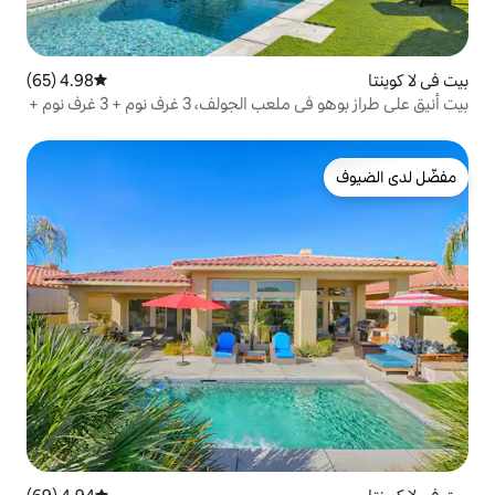
4.98 (65)
متوسط التقييم 4.98 من 5، 65 مراجعات
بيت أنيق على طراز بوهو في ملعب الجولف، 3 غرف نوم + 3 غرف نوم +