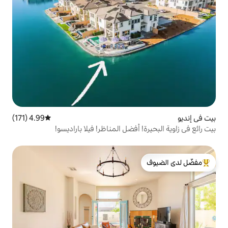
4.99 (171)
متوسط التقييم 4.99 من 5، 171 مراجعات
أفضل المناظر! فيلا باراديسو!
لدى الضيوف