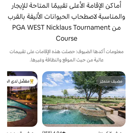
على تقييمًا المتاحة للإيجار
ب الحيوانات الأليفة بالقرب
PGA WEST Nicklaus Tou
Course
: حصلت هذه الإقامات على تقييمات
 الموقع والنظافة وغيرها.
ف
مفضّل لدى الضيوف
م
من أبرز البيوت المفضّلة لدى الضيوف
و
ا
أ
ق