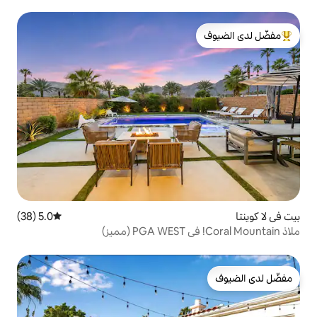
لدى الضيوف
5.0 (38)
متوسط التقييم 5.0 من 5، 38 مراجعات