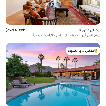
4.98 (262)
متوسط التقييم 4.98 من 5، 262 مراجعات
مناظر خلابة وخصوصية!
لدى الضيوف