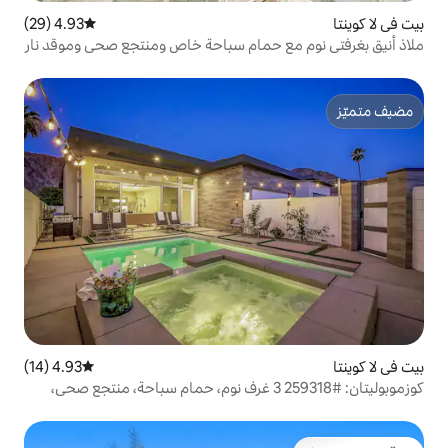
4.93 (29)
متوسط التقييم 4.93 من 5، 29 مراجعات
 حمام سباحة خاص ومنتجع صحي وموقد نار
4.93 (14)
متوسط التقييم 4.93 من 5، 14 مراجعات
وزموبوليتان: #259318 3 غرف نوم، حمام سباحة، منتجع صحي،