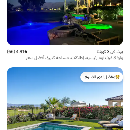
4.91 (66)
متوسط التقييم 4.91 من 5، 66 مراجعات
لدى الضيوف