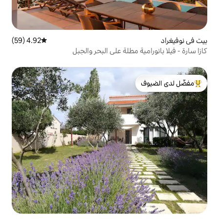
4.92 (59)
متوسط التقييم 4.92 من 5، 59 مراجعات
مطلة على البحر والجبل
لدى الضيوف