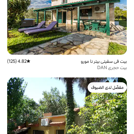
4.82 (125)
متوسط التقييم 4.82 من 5، 125 مراجعات