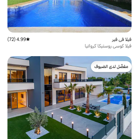
4.99 (72)
متوسط التقييم 4.99 من 5، 72 مراجعات