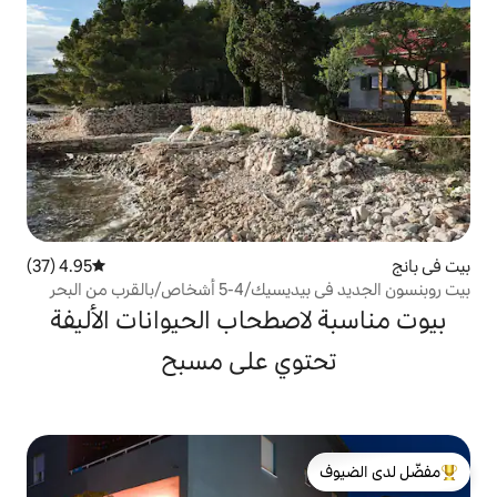
4.95 (37)
متوسط التقييم 4.95 من 5، 37 مراجعات
القرب من البحر
صطحاب الحيوانات الأليفة
وي على مسبح
لدى الضيوف