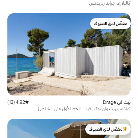
4.92 (13)
متوسط التقييم 4.92 من 5، 13 مراجعات
 - الخط الأول على الشاطئ
لدى الضيوف