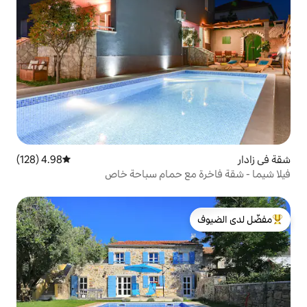
4.98 (128)
متوسط التقييم 4.98 من 5، 128 مراجعات
مع حمام سباحة خاص
لدى الضيوف