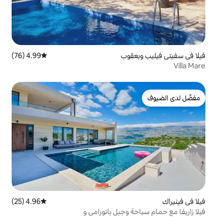
قوب
4.99 (76)
متوسط التقييم 4.99 من 5، 76 مراجعات
4.96 (25)
متوسط التقييم 4.96 من 5، 25 مراجعات
 وجبل بانورامي و