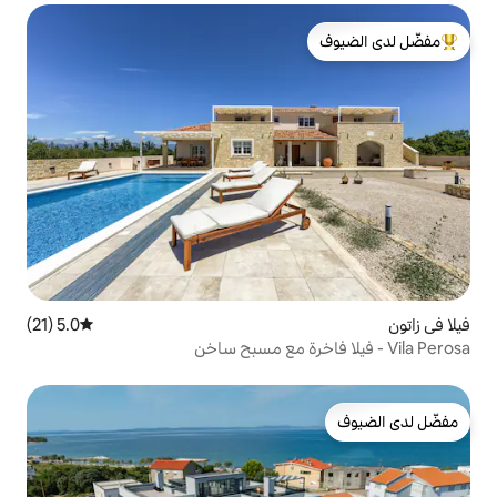
لدى الضيوف
5.0 (21)
متوسط التقييم 5.0 من 5، 21 مراجعات