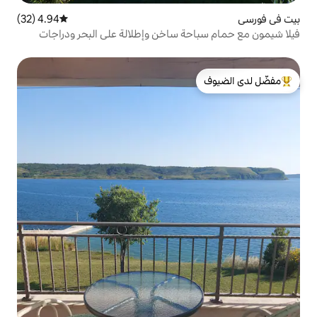
4.94 (32)
متوسط التقييم 4.94 من 5، 32 مراجعات
ة ساخن وإطلالة على البحر ودراجات
لدى الضيوف