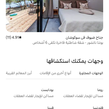
4.91 (11)
متوسط التقييم 4.91 من 5، 11 مراجعات
ة تكفي 6 أشخاص
تكشافها
ع أخرى من الإقامات
أبرز المعالم القريبة
بودابست
ت
مساكن للإيجار لقضاء العطلات
فيينا