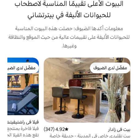
تقييمًا المناسبة لاصطحاب
الأليفة في بيترتشاني
يوف: حصلت هذه البيوت المناسبة
تقييمات عالية من حيث الموقع والنظافة
وغيرها.
ب
مفضّل لدى الضيوف
ك
2
مفضّل لدى الضيوف
إ
م
و
و
ق
ل
و
فيلا في راشتيفيتش
5.0 (107)
متوسط التقييم 5.0 من 5، 107 مراجعات
فيلا فاخرة بمنتجع صحي • حمام سباحة مدفأ
4.92 (347)
متوسط التقييم 4.92 من 5، 347 مراجعات
وجاكوزي وساونا
تقع هذه الفيلا الجميلة مع حمام سباحة ساخن
ينة - حديقة خاصة
ب