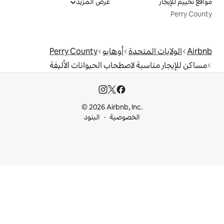
عرض المزيد
دة
أوهايو
Perry County
لاصطحاب الحيوانات الأليفة
© 2026 Airbnb, I
خصوصية
البنود