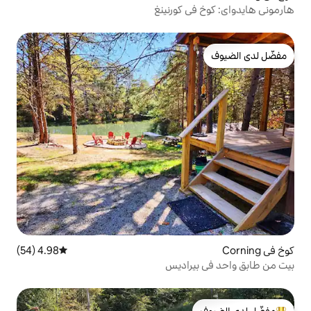
كورنينغ
4.98 (54)
متوسط التقييم 4.98 من 5، 54 مراجعات
اديس