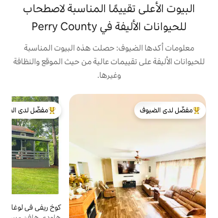
تقييمًا المناسبة لاصطحاب
Perry County
يوف: حصلت هذه البيوت المناسبة
تقييمات عالية من حيث الموقع والنظافة
وغيرها.
ك
مفضّل لدى الضيوف
لدى الضيوف
من أبرز البيوت المفضّلة لدى الضيوف
ا
ا
ه
م
م
ل
م
و
كوخ ريفي في لوغان
4.86 (119)
متوسط التقييم 4.86 من 5، 119 مراجعات
ض
هاودي هافن - بيت ريفي 23 فدانًا في هوكينغ