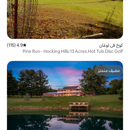
4.9 (115)
متوسط التقييم 4.9 من 5، 115 مراجعات
Pine Run - Hocking Hills:13 