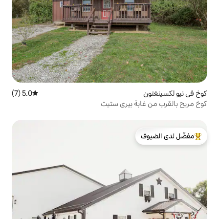
5.0 (7)
متوسط التقييم 5.0 من 5، 7 مراجعات
بيري ستيت
لدى الضيوف