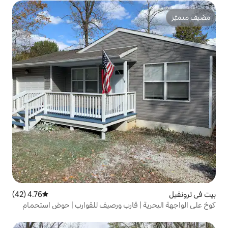
4.76 (42)
متوسط التقييم 4.76 من 5، 42 مراجعات
| قارب ورصيف للقوارب | حوض استحمام