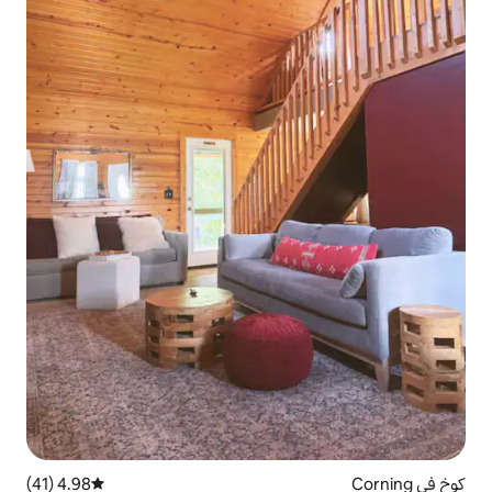
4.98 (41)
متوسط التقييم 4.98 من 5، 41 مراجعات