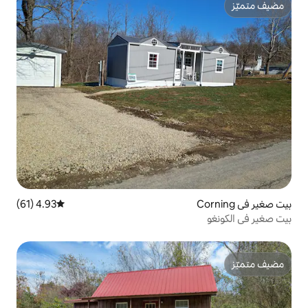
4.93 (61)
متوسط التقييم 4.93 من 5، 61 مراجعات