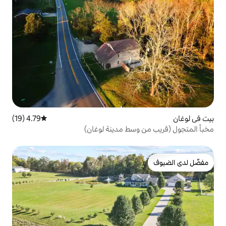
4.79 (19)
متوسط التقييم 4.79 من 5، 19 مراجعات
سط مدينة لوغان)