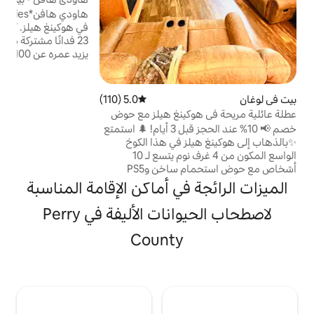
هيلز
18-26 بالق
هاودي هافن*2025upgrades*هو ملاذ هادئ
في هوكينغ هيلز. 7 دقائق إلى المدينة على بعد
23 فدانًا مشتركة مع المضيف. بيتنا الريفي الذي
يزيد عمره عن 100 عام هو وجهتك القادمة إلى
هوكينغ هيلز، مع العديد من الميزات المحدثة
التي تحتاجها - بما في ذلك الخط الأرضي
والإنترنت والتلفزيون مع عصا النار ومدفأة
5.0 (110)
متوسط التقييم 5.0 من 5، 110 مراجعات
كهربائية والهواء المركزي والمطبخ الكامل
كينغ هيلز مع حوض
والغسالة/المجفف والحرارة الكهربائية وحفرة
خصم 📢 10% عند الحجز قبل 3 أيام! 🌲 استمتع
النار والشرفة الأمامية المغطاة. 14 ميلاً إلى
ز في هذا الكوخ
حديقة هوكينغ هيلز ستيت؛ 5 أميال إلى بحيرة
الواسع المكون من 4 غرف نوم يتسع لـ 10
لوغان، 16 ميلاً إلى بحيرة هوب وأكثر من ذلك
أشخاص مع حوض استحمام ساخن وPS5
بكثير.
ومسارات التنزه وحيوانات المزرعة الودودة! واي
في أماكن الإقامة المناسبة
فاي✅ سريع وتلفزيونات ذكية - 86 بوصة!
الحياة البرية ساحة
لاصطحاب الحيوانات الأليفة في Perry
✅ مسيجة ومركز ألعاب/بلاي ستيشن 5! ✅
تحمام ساخن
County
ذب🎯 القريبة: كهف الرجل
 الرماد – وأكثر من
 للخلوات العائلية ومحبي
جز الآن!