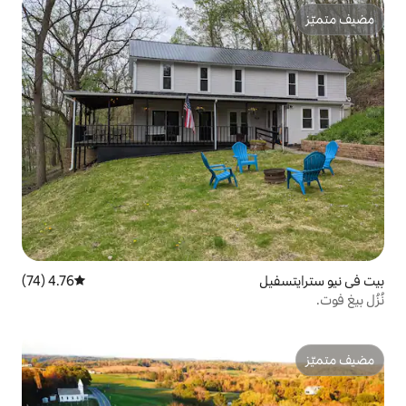
4.76 (74)
متوسط التقييم 4.76 من 5، 74 مراجعات