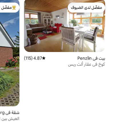
مفضّل لدى الضيوف
مفضّل ل
مفضّل لدى الضيوف
من أبرز ال
بيت في Penzlin
4.87 (115)
متوسط التقييم 4.87 من 5، 115 مراجعات
كوخ في عقار ألت ريس
شقة في Neubrandenburg
العيش بين ا