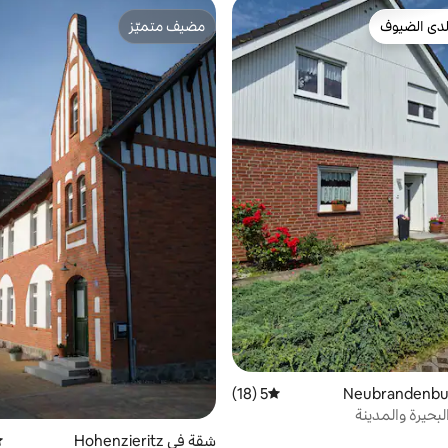
دى الضيوف
مضيف متميّز
بيوت المفضّلة لدى الضيوف
مضيف متميّز
5 (18)
متوسط التقييم 5 من 5، 18 مراجعات
لبحيرة والمدينة
شقة في Hohenzieritz
مت