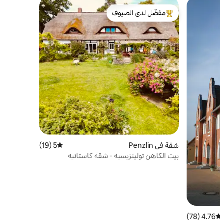
مفضّل لدى الضيوف
من أبرز البيوت المفضّلة لدى الضيوف
شقة في Penzlin
5 (19)
متوسط التقييم 5 من 5، 19 مراجعات
بيت الكاهن تولينزيسيه - شقة كاستانيه
4.76 (78)
وسط التقييم 4.76 من 5، 78 مراجعات