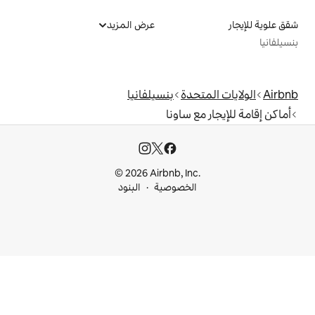
عرض المزيد
دة
بنسيلفانيا
ساونا
© 2026 Airbnb, I
خصوصية
البنود