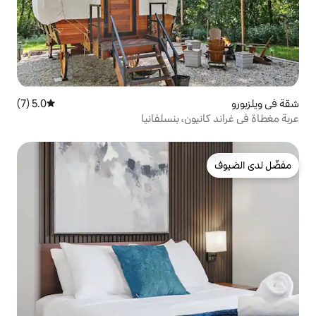
5.0 (7)
متوسط التقييم 5.0 من 5، 7 مراجعات
، بنسلفانيا