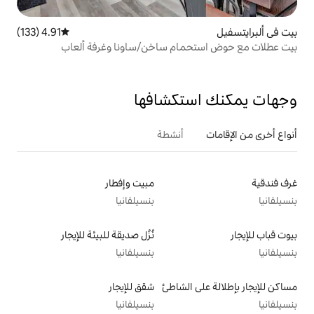
4.91 (133)
متوسط التقييم 4.91 من 5، 133 مراجعات
ام ساخن/ساونا وغرفة ألعاب
تكشافها
أنشطة
مبيت وإفطار
بنسيلفانيا
نُزُل صديقة للبيئة للإيجار
بنسيلفانيا
الشاطئ
شقق للإيجار
بنسيلفانيا