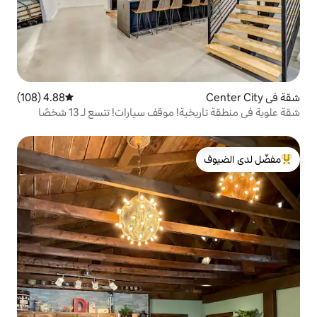
4.88 (108)
متوسط التقييم 4.88 من 5، 108 مراجعات
موقف سيارات! تتسع لـ 13 شخصًا
لدى الضيوف