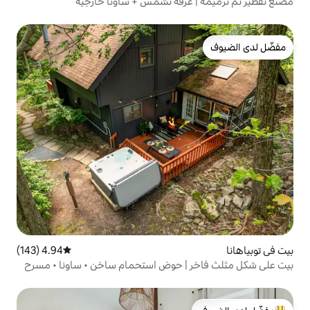
غرفة تشمس + ساونا خارجية
4.94 (143)
متوسط التقييم 4.94 من 5، 143 مراجعات
| حوض استحمام ساخن • ساونا • مسرح