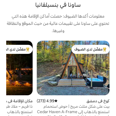
 في بنسيلفانيا
وف: حصلت أماكن الإقامة هذه التي
ييمات عالية من حيث الموقع والنظافة
وغيرها.
ق
مفضّل لدى الضيوف
ق
لدى الضيوف
من أبرز البيوت المفضّلة لدى الضيوف
م
ه
ا
ا
و
ح
ب
4.99 (273)
متوسط التقييم 4.99 من 5، 273 مراجعات
مكان للإقامة في شيبنسبورغ
5.0 (478)
متوسط التقييم 5.0 من 5، 478 مراجعات
ا
 | حوض استحمام
ذا فريم ~ ملاذ طبيعي ساحر ~ حوض استحمام
أ
مناسب للحيوانات
ساخن ~ شواء
ف
بالذهاب إلى Cedar Haven A-Frame
استمتع بالذهاب إلى الإطار الساحر المكون من