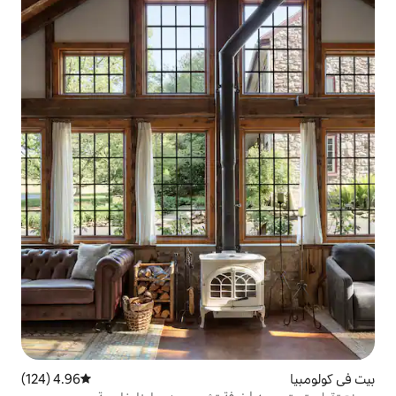
4.96 (124)
متوسط التقييم 4.96 من 5، 124 مراجعات