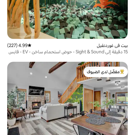
4.99 (227)
متوسط التقييم 4.99 من 5، 227 مراجعات
15 دقيقة إلى Sight & Sound - حوض استحمام ساخن - EV - قابس
لدى الضيوف