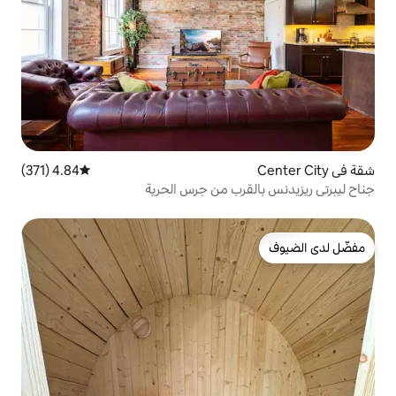
4.84 (371)
متوسط التقييم 4.84 من 5، 371 مراجعات
رب من جرس الحرية