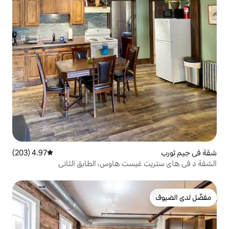
4.97 (203)
متوسط التقييم 4.97 من 5، 203 مراجعات
ست هاوس، الطابق الثاني