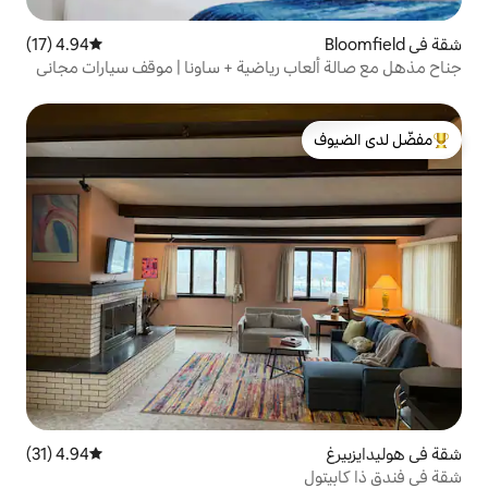
4.94 (17)
متوسط التقييم 4.94 من 5، 17 مراجعات
 رياضية + ساونا | موقف سيارات مجاني
لدى الضيوف
4.94 (31)
متوسط التقييم 4.94 من 5، 31 مراجعات