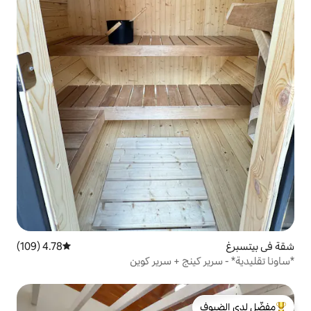
4.78 (109)
متوسط التقييم 4.78 من 5، 109 مراجعات
ج + سرير كوين