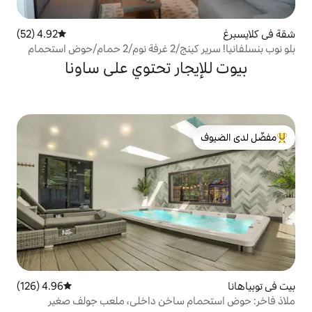
4.92 (52)
متوسط التقييم 4.92 من 5، 52 مراجعات
بلو نوب بنسلفانيا! سرير كينج/2 غرفة نوم/2 حمام/حوض استحمام
يف هواء/غولف
جار تحتوي على ساونا
لدى الضيوف
4.96 (126)
متوسط التقييم 4.96 من 5، 126 مراجعات
م ساخن داخلي، ملعب جولف صغير