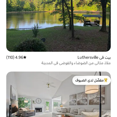
4.96 (110)
متوسط التقييم 4.96 من 5، 110 مراجعات
الفوضى في المدينة
لدى الضيوف