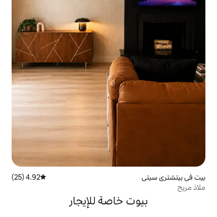
4.92 (25)
متوسط التقييم 4.92 من 5، 25 مراجعات
 خاصة للإيجار