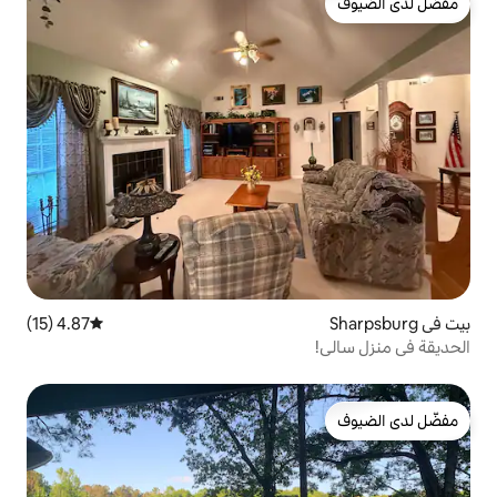
4.87 (15)
متوسط التقييم 4.87 من 5، 15 مراجعات