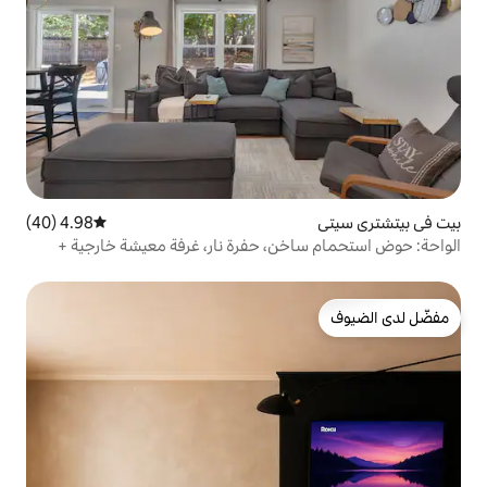
4.98 (40)
متوسط التقييم 4.98 من 5، 40 مراجعات
ن، حفرة نار، غرفة معيشة خارجية +