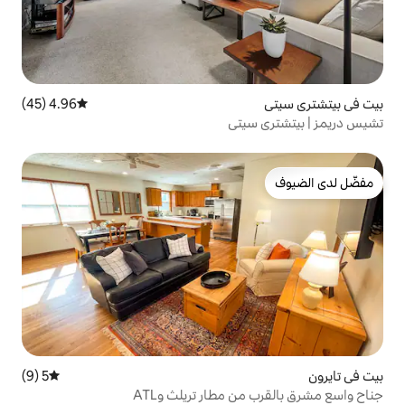
4.96 (45)
متوسط التقييم 4.96 من 5، 45 مراجعات
تي
5 (9)
متوسط التقييم 5 من 5، 9 مراجعات
مطار تريلث وATL