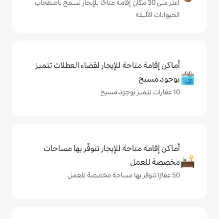
ى 30 مكان إقامة متاحًا للإيجار تسمح باصطحاب
حة للإيجار لقضاء العطلات تتميز
حة للإيجار تتوفّر بها مساحات