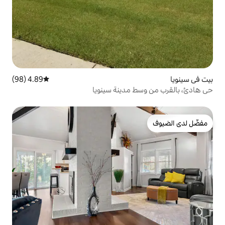
4.89 (98)
متوسط التقييم 4.89 من 5، 98 مراجعات
مدينة سينويا