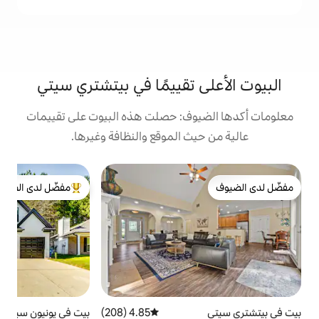
تقييمًا في بيتشتري سيتي
ف: حصلت هذه البيوت على تقييمات
 الموقع والنظافة وغيرها.
بيت
مفضّل لدى الضيوف
من أبرز البيوت المفضّلة لدى الضيوف
م
ه
ا
ي
م
ا
ا
أ
4.85 (208)
متوسط التقييم 4.85 من 5، 208 مراجعات
بيت في يونيون سيتي
4.98 (164)
متوسط التقييم 4.98 من 5، 164 مراجعات
ف