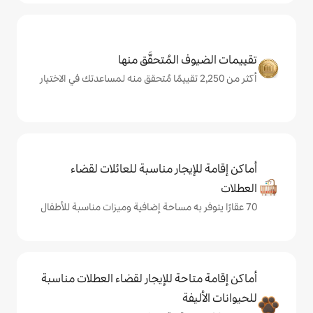
المُتحقَّق منها
يجار مناسبة للعائلات لقضاء
حة للإيجار لقضاء العطلات مناسبة
ة