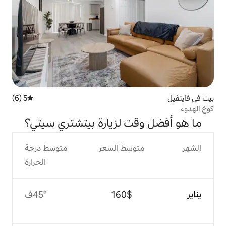
5 (6)
متوسط التقييم 5 من 5، 6 مراجعات
ت لزيارة بيتشتري سيتي؟
وسط السعر
متوسط درجة
الحرارة
$‏160
45°ف