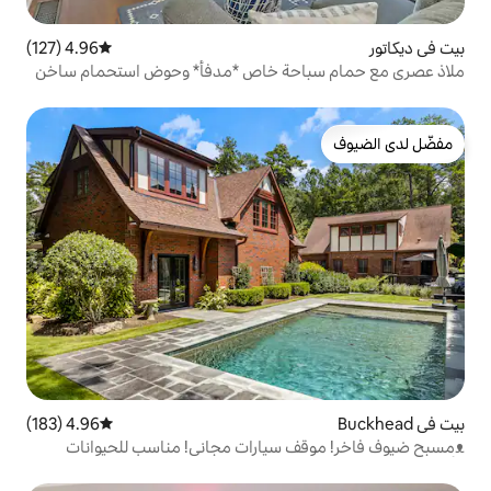
4.96 (127)
متوسط التقييم 4.96 من 5، 127 مراجعات
حة خاص *مدفأ* وحوض استحمام ساخن
4.96 (183)
متوسط التقييم 4.96 من 5، 183 مراجعات
 سيارات مجاني! مناسب للحيوانات