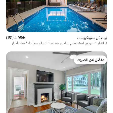
4.95 (151)
متوسط التقييم 4.95 من 5، 151 مراجعات