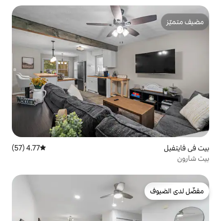
4.77 (57)
متوسط التقييم 4.77 من 5، 57 مراجعات