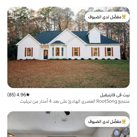
لدى الضيوف
4.96 (85)
متوسط التقييم 4.96 من 5، 85 مراجعات
لدى الضيوف