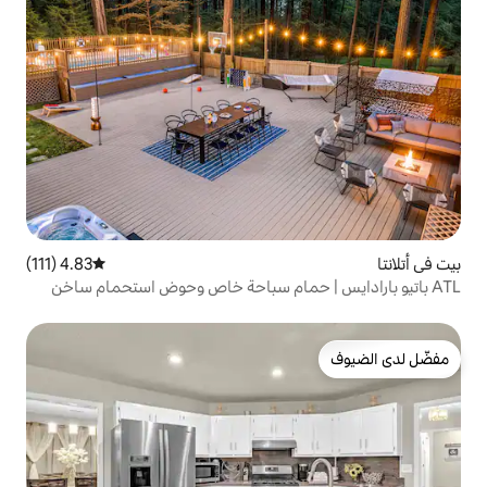
4.83 (111)
متوسط التقييم 4.83 من 5، 111 مراجعات
| حمام سباحة خاص وحوض استحمام ساخن