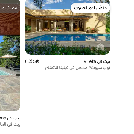
مفضّل لدى الضيوف
مضيف متمي
مفضّل لدى الضيوف
مضيف متمي
بيت في Villeta
5 (12)
متوسط التقييم 5 من 5، 12 مراجعات
توب سبوت® مذهل في فيليتا للافتتاح
بيت في Nimaima
بيت في الغابة