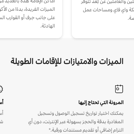
أماكن الإقامة هذه بالعديد م
ين والعاملين عن بُعد تتوفر
الميزات الفريدة، بدءًا من الأك
كة واي فاي ومساحات عمل
على جانب جرف أو القوارب الس
ة.
الهادئة.
الميزات والامتيازات للإقامات الطويلة
المرونة التي تحتاج إليها
أس
يمكنك اختيار تواريخ تسجيل الوصول وتسجيل
أس
المغادرة بدقة والحجز بسهولة عبر الإنترنت، دون أي
شه
التزام إضافي أو تقديم مستندات ورقية.*