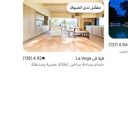
مفضّل لدى الضيوف
مفضّل لدى الضيوف
4.94 (137)
ط التقييم 4.94 من 5، 137 مراجعات
ل الضريبي:
فيلا في La Vega
4.92 (139)
متوسط التقييم 4.92 من 5، 139 مراجعات
حمام سباحة ساخن. إطلالة عصرية ومذهلة