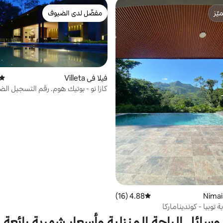
ّز
مفضّل لدى الضيوف
ّز
مفضّل لدى الضيوف
فيلا في Villeta
متوس
كازا نو - بوتيك هوم. رقم التسجي
110904
4.88 (16)
متوسط التقييم 4.88 من 5، 16 مراجعات
 توبيا - كونديناماركا
وسائل الراحة المنزلية وأسعار شهرية رائعة