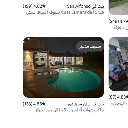
بيت في San Alfonso
4.82 (199)
متوسط التقييم 4.82 من 5، 199 مراجعات
فيلا Casa Esmeralda | 5 ضيوف | سيرف سيتي
4.79 (248)
 التقييم 4.79 من 5، 248 مراجعات
كاسا مونتسيون - بيت جميل مكون من 5 غرف
مضيف متميّز
مضيف متميّز
4.83 (87)
وسط التقييم 4.83 من 5، 87 مراجعات
 البوكيرون
بيت في سان سلفادور
4.88 (138)
متوسط التقييم 4.88 من 5، 138 مراجعات
ماكيليشوات ألتاميرا أ- 5 دقائق من المركز
التاريخي