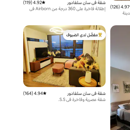
شقة في سان سلفادور
4.92 (119)
متوسط التقييم 4.92 من 5، 119 مراجعات
4.97 (126)
ط التقييم 4.97 من 5، 126 مراجعات
إطلالة فاخرة على 360 درجة من Airborn في
سانسالفادور أوربانو
مفضّل لدى الضيوف
من أبرز البيوت المفضّلة لدى الضيوف
شقة في سان سلفادور
4.94 (164)
متوسط التقييم 4.94 من 5، 164 مراجعات
شقة عصرية وفاخرة في S.S.