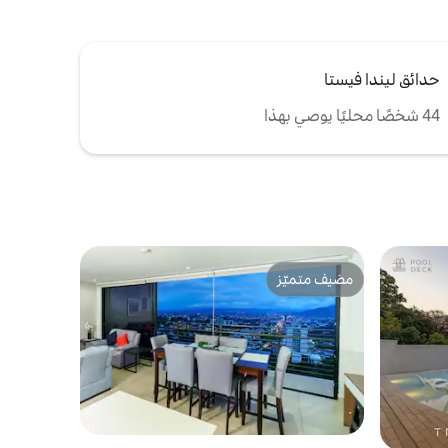
حدائق ليندا فيستا
44 شخصًا محليًا يوصي بهذا
مضيف متميّز
مضيف متميّز