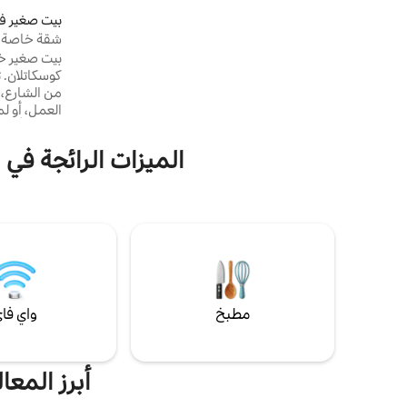
من الوصول إلى موقف سيارات خاص مجاني. تقع
على بعد 10 إلى 15 دقيقة من واحدة من أفضل
án
شقة خاصة •
مناطق سان سلفادور، ومراكز التسوق الفاخرة
بيت صغير خا
والمطاعم والبارات، وما إلى ذلك. على بعد 30
كوسكاتلان.
دقيقة من مدينة ركوب الأمواج و 15 دقيقة من
من الشارع، 
بركان El Boquerón.
العمل، أو لم
عطلة للأزواج
مكيف هواء 
الميزات الرائجة في 
⭐ — مفضّل 
واسترخاءك 
مطبخ
واي فا
أبرز المعا