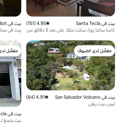
بيت في Santa Tecla
4.95 (151)
متوسط التقييم 4.95 من 5، 151 مراجعات
بيت في Ciudad Merliot
كاسا سانتا روزا، سانت تيكلا. على بعد 5 دقائق من
بيت في سانتا
سان سالفا.
مفضّل لدى الضيوف
مفضّل لدى
مفضّل لدى الضيوف
مفضّل لدى
بيت في San Salvador Volcano
4.91 (64)
متوسط التقييم 4.91 من 5، 64 مراجعات
ليبن، بيت ريفي
بيت في Santa Tecla
هواء، 3 حمامات ساخنة