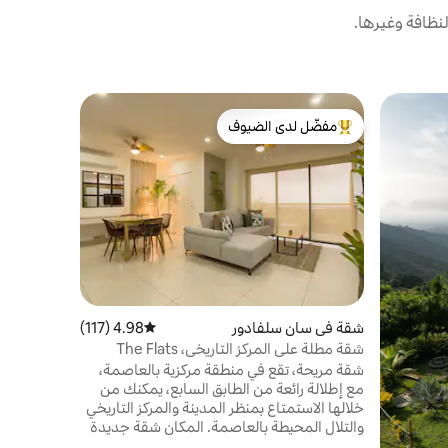
نظافة وغيرها.
كوخ ريفي في a Tecla
مفضّل لدى الضيوف
مفضّل لد
بيت عصري في
من أبرز البيوت المفضّلة لدى الضيوف
مفضّل لد
يقع هذا الف
وهو مثالي ل
يتميز بأسل
وفريدة من ن
ويمكنك الا
الجميلين و
n
شقة في سان سلفادور
4.98 (117)
متوسط التقييم 4.98 من 5، 117 مراجعات
ومناطق الج
شقة مطلة على المركز التاريخي، The Flats
شقة مريحة، تقع في منطقة مركزية بالعاصمة،
مع إطلالة رائعة من الطابق السابع، يمكنك من
خلالها الاستمتاع بمنظر المدينة والمركز التاريخي
والتلال المحيطة بالعاصمة. المكان شقة جديدة
مع نظام أمني على مدار 24 ساعة، في منطقة