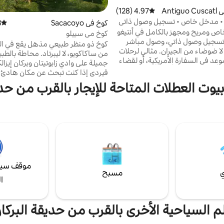
بيت صغير في Antiguo Cuscatl
4.97 (128)
متوسط التقييم 4.97 من 5، 128 مراجعات
 مدخل خاص • تسجيل وصول ذاتي
كوخ في Sacacoyo
)
متوسط 
ص ومريح ومجهز بالكامل في أنتيغو
كوخ مي سييلو
 تسجيل وصول ذاتي، وصول مباشر
كوخ ذو منظر طبيعي مذهل يقع في الج
لا ضوضاء من الجيران. مثالي لرحلات
من ساكاكويو، لا ليبرتاد. م
وعد في السفارة الأمريكية، أو لقضاء
جميلة على وادي زابوتيتان وبركان إيزال
، أو للإقامة خلال أيام الأسبوع. ✔
فيردي إذا كنت تبحث عن مكان هاد
+ واي فاي سريع + مطبخ كامل +
وبعيد عن الضوضاء والروتين، فستجد ه
بيوت العطلات المتاحة للإيجار بالقرب من حدي
أسرّة مريحة 📍 8 دقائق إلى السفارة الأمريكية · 5
طبيعية وريفية. تقع في منطقة ري
دقائق إلى بارك أنتيغو · بالقرب من مولتيبلازا 4.96
المزارع حولها، يسهل الوصول إليها بال
لدى الضيوف. استمتع بوصولك
سيدان وبال
وشعورك وكأنك في بيتك.
على واي فاي أو مكيف هواء أو مياه سا
لمفهومه الريفي
موقف سيا
ي
مسبح
ا
لم السياحية الأخرى بالقرب من حديقة البركا