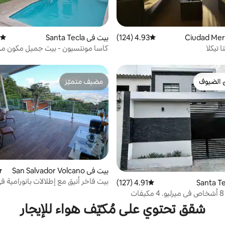
4.93 (124)
متوسط التقييم 4.93 من 5، 124 مراجعات
بيت في Santa Tecla
متوسط
 تيكلا
نوم مع حمام سباحة
 الضيوف
مضيف متميّز
 الضيوف
مضيف متميّز
بيت في San Salvador Volcano
مت
بيت فاخر أنيق مع إطلالات بانورامية في
4.91 (127)
متوسط التقييم 4.91 من 5، 127 مراجعات
بيت يتسع لـ 8 أشخاص في ميرليو. 4 مكيفات
شقق تحتوي على مُكيّف هواء للإيجار