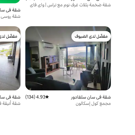
شقة ضخمة بثلاث غرف نوم مع تراس | واي فاي
شقة في سان
سريع وإطلالات على الأفق
شقة روسي ا
مفضّل لدى الضيوف
مفضّل لدى
مفضّل لدى الضيوف
مفضّل لدى
شقة في سان سلفادور
4.93 (134)
متوسط التقييم 4.93 من 5، 134 مراجعات
شقة في سان
مجمع كول إسكالون
شقة أنيقة 