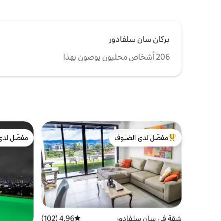
بركان سان سلفادور
206 أشخاص محليون يوصون بهذا
مفضّل لدى الضيوف
مفضّل لدى
من أبرز البيوت المفضّلة لدى الضيوف
مفضّل لدى
شقة في سان سلفادور
4.96 (102)
متوسط التقييم 4.96 من 5، 102 مراجعات