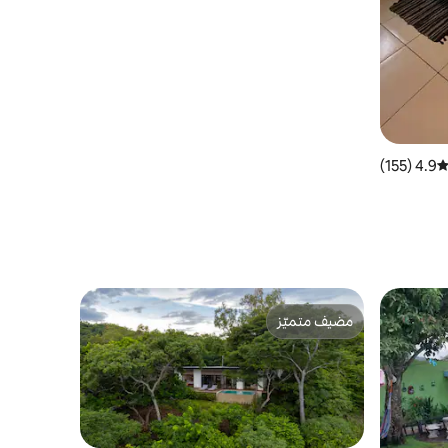
4.9 (155)
توسط التقييم 4.9 من 5، 155 مراجعات
مضيف متميّز
مضيف متميّز