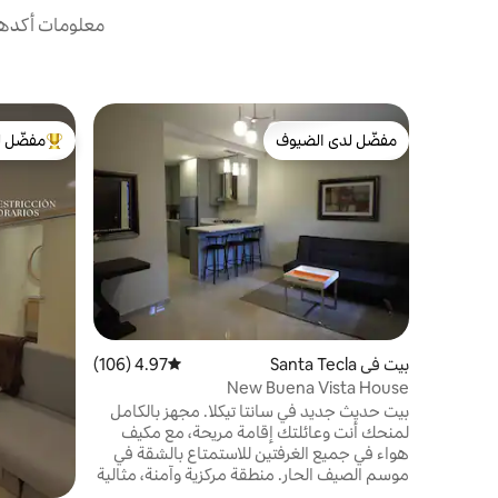
معلومات أكدها 
مفضّل لدى الضيوف
مفضّل ل
مفضّل لدى الضيوف
من أبرز ال
بيت في Santa Tecla
4.97 (106)
متوسط التقييم 4.97 من 5، 106 مراجعات
New Buena Vista House
بيت حديث جديد في سانتا تيكلا. مجهز بالكامل
لمنحك أنت وعائلتك إقامة مريحة، مع مكيف
هواء في جميع الغرفتين للاستمتاع بالشقة في
موسم الصيف الحار. منطقة مركزية وآمنة، مثالية
للعمل المشترك ووقت ممتع للعائلة. ستتمكن