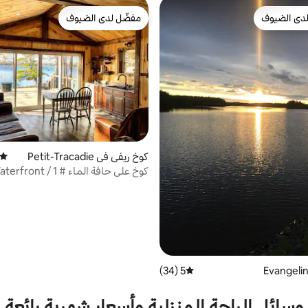
دى الضيوف
مفضّل لدى الضيوف
بيوت المفضّلة لدى الضيوف
مفضّل لدى الضيوف
كوخ ريفي في Petit-Tracadie
متوسط
كوخ على حافة الماء # 1 / ront
cottage
5 (34)
متوسط التقييم 5 من 5، 34 مراجعات
وسائل الراحة المنزلية وأسعار شهرية رائعة