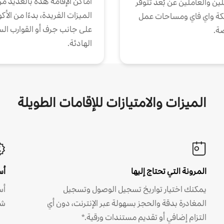
أماكن الإقامة هذه بالعديد م
ين والعاملين عن بُعد تتوفر
الميزات الفريدة، بدءًا من الأك
كة واي فاي ومساحات عمل
على جانب جرف أو القوارب الس
ة.
الهادئة.
الميزات والامتيازات للإقامات الطويلة
المرونة التي تحتاج إليها
أس
يمكنك اختيار تواريخ تسجيل الوصول وتسجيل
أس
المغادرة بدقة والحجز بسهولة عبر الإنترنت، دون أي
شه
التزام إضافي أو تقديم مستندات ورقية.*