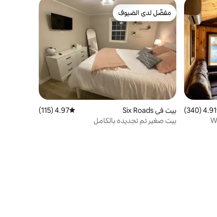
مفضّل لدى الضيوف
مفضّل لدى الضيوف
4.91 (340)
 التقييم 4.91 من 5، 340 مراجعات
بيت في Six Roads
4.97 (115)
متوسط التقييم 4.97 من 5، 115 مراجعات
Waterf
بيت صغير تم تجديده بالكامل