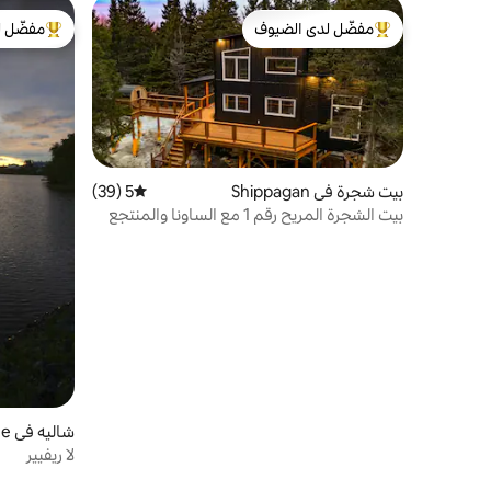
مفضّل لدى الضيوف
مفضّل ل
من أبرز البيوت المفضّلة لدى الضيوف
من أبرز ال
بيت شجرة في Shippagan
5 (39)
متوسط التقييم 5 من 5، 39 مراجعات
بيت الشجرة المريح رقم 1 مع الساونا والمنتجع
الصحي
شاليه في Evangeline
لا ريفيير