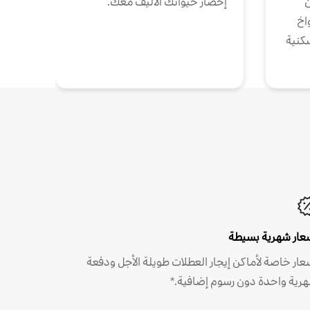
ن
إحضار حيوانك الأليف معك.
واخ
كنية
عار شهرية بسيطة
عار خاصة لأماكن إيجار العطلات طويلة الأجل ودفعة
رية واحدة دون رسوم إضافية.*