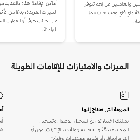
أماكن الإقامة هذه بالعديد م
ين والعاملين عن بُعد تتوفر
الميزات الفريدة، بدءًا من الأك
كة واي فاي ومساحات عمل
على جانب جرف أو القوارب الس
ة.
الهادئة.
الميزات والامتيازات للإقامات الطويلة
المرونة التي تحتاج إليها
أس
يمكنك اختيار تواريخ تسجيل الوصول وتسجيل
أس
المغادرة بدقة والحجز بسهولة عبر الإنترنت، دون أي
شه
التزام إضافي أو تقديم مستندات ورقية.*