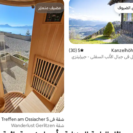
 الضيوف
مضيف متميّز
 الضيوف
مضيف متميّز
5 (30)
متوسط التقييم 5 من 5، 30 مراجعات
في جبال الألب السفلى - جيرليتزي
شقة في Treffen am Ossiacher S
ee
شقة Wanderlust Gerlitzen