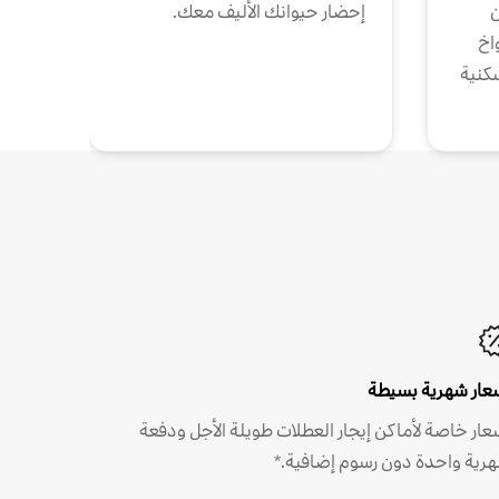
ن
إحضار حيوانك الأليف معك.
واخ
كنية
عار شهرية بسيطة
عار خاصة لأماكن إيجار العطلات طويلة الأجل ودفعة
رية واحدة دون رسوم إضافية.*