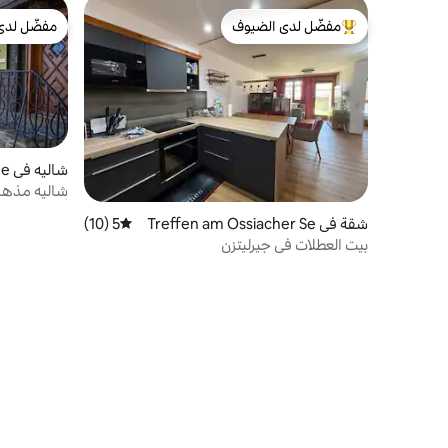
مفضّل لدى الضيوف
مفضّل لدى
من أبرز البيوت المفضّلة لدى الضيوف
مفضّل لدى
شاليه في Kanzelhöhe
شاليه مذهل 
ألب
شقة في Treffen am Ossiacher Se
5 (10)
متوسط التقييم 5 من 5، 10 مراجعات
e
بيت العطلات في جيرليتزن