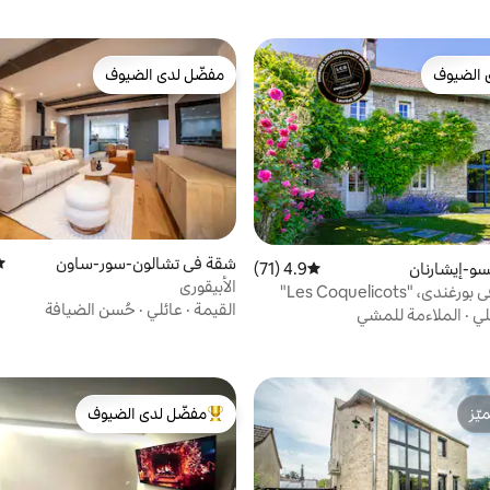
 الضيوف
مفضّل لدى الضيوف
 الضيوف
مفضّل لدى الضيوف
شقة في تشالون-سور-ساون
مت
و-إيشارنان
4.9 (71)
متوسط التقييم 4.9 من 5، 71 مراجعات
الأبيقوري
ي، "Les Coquelicots"
القيمة
·
عائلي
·
حُسن الضيافة
لي
·
الملاءمة للمشي
ّز
مفضّل لدى الضيوف
ّز
من أبرز البيوت المفضّلة لدى الضيوف