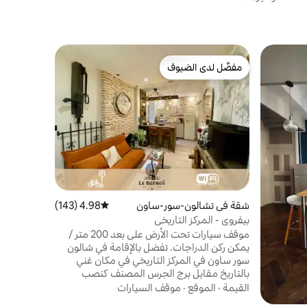
شقة في بو
مفضّل لدى الضيوف
مفضّل لد
مفضّل لدى الضيوف
مفضّل لد
مكيف هواء
هذه الشقة ا
وتقع في قلب
رائعة على س
قمنا بتجديد
القيمة
·
عائ
أمتار، مشر
مكان قريب،
شقة في تشالون-سور-ساون
4.98 (143)
متوسط التقييم 4.98 من 5، 143 مراجعات
ساعة
بيفروي - المركز التاريخي
موقف سيارات تحت الأرض على بعد 200 متر /
يمكن ركن الدراجات. تفضل بالإقامة في شالون
سور ساون في المركز التاريخي في مكان غني
بالتاريخ مقابل برج الجرس المصنف كنصب
تاريخي. شقة بمساحة 30 مترًا مربعًا في موقع
القيمة
·
الموقع
·
موقف السيارات
مثالي مع غرفة نوم منفصلة تم تجديدها بالكامل