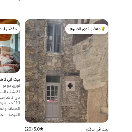
مفضّل لدى الضيوف
مفضّل لدى
من أبرز البيوت المفضّلة لدى الضيوف
مفضّل لدى
بيت في لا ش
لوري دو بوا
اكتشف السحر
الحداثة والط
القيمة
·
الم
لاستضافة عا
بيت في نولاي
5.0 (20)
متوسط التقييم 5.0 من 5، 20 مراجعات