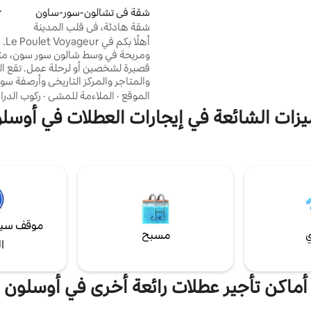
كبيرة (تسلق الأشجار). 10 دقائق من الطريق
شقة في تشالون-سور-ساون
م
لأخضر. 30 دقيقة من جولف دي مونتشانين
شقة هادئة، في قلب المدينة
أ
ومريحة في وسط شالون سور سون، مثال
قصيرة لشخصين أو 
والمتاجر والمركز التاريخي وأرصفة سو
مسافة قريبة سيرًا على الأقدام. موقف
الموقع
·
الملاءمة للمشي
·
ركوب الدر
يزات الشائعة في إيجارات العطلات في أوسل
في مكان تم تجديده بالكامل ومريح و
Le Poulet Voyageur، است
مثالي لاكتشاف مدينتنا الجميلة بشكل
موقف سيا
ي
مسبح
ا
أماكن تأجير عطلات رائعة أخرى في أوسلون