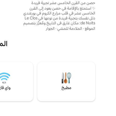
حصن من القرن الخامس عشر تجربة فريدة
بالقرب من بون
✨ استمتع بالإقامة في حصن يعود إلى القرن
ا
الخامس عشر في قلب مزارع الكروم في بورغندي
وبون.
دلل نفسك بتجربة فريدة من نوعها في Le Clos
de Nuits: مكان غارق في التاريخ ومُعزَّز بتصميم
راقٍ، على بُعد دقائق فقط من بون. تخيل نفسك،
الموقع
·
الملاءمة للمشي
·
الجوار
وكوب من النبيذ في يدك، وتحيط بك الأحجار
القديمة، بعد قضاء يوم في مزارع الكروم. هنا، تم
الم
تصميم كل شيء لقضاء عطلة رومانسية وأنيقة
وخالدة. - استوديو مساحته 45 مترًا مربعًا تم
تجديده بالكامل - أغطية سرير ممتازة - مطبخ
مفروش - واي فاي، ألياف بصرية، نتفليكس
مطبخ
واي فا