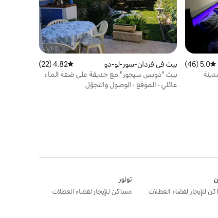
5.0 (46)
متوسط التقييم 5.0 من 5، 46 مراجعات
بيت في فردان-سور-لو-دو
4.82 (22)
متوسط التقييم 4.82 من 5، 22 مراجعات
دينة
بيت "دوبس سيجور" مع حديقة على ضفة الماء
عائلي
·
الموقع
·
الوصول والتجوّل
ن
تولوز
ن للإيجار لقضاء العطلات
مساكن للإيجار لقضاء العطلات