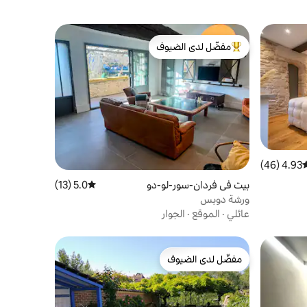
مفضّل لدى الضيوف
من أبرز البيوت المفضّلة لدى الضيوف
4.93 (46)
وسط التقييم 4.93 من 5، 46 مراجعات
بيت في فردان-سور-لو-دو
5.0 (13)
متوسط التقييم 5.0 من 5، 13 مراجعات
ورشة دوبس
عائلي
·
الموقع
·
الجوار
مفضّل لدى الضيوف
مفضّل لدى الضيوف