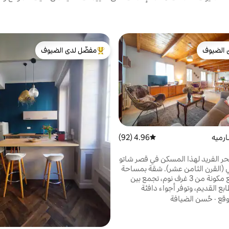
 الضيوف
مفضّل لدى الضيوف
 الضيوف
من أبرز البيوت المفضّلة لدى الضيوف
ارميه
4.96 (92)
متوسط التقييم 4.96 من 5، 92 مراجعات
 الفريد لهذا المسكن في قصر شاتو
دي لا شارمي (القرن الثامن عشر). شقة بمساحة
110 متر مربع مكونة من 3 غرف نوم، تجمع بين
ابع القديم، وتوفر أجواء دافئة
وأصلية مع جميع وسائل الراحة الحديثة. مثالية
وقع
·
حُسن الضيافة
ئلة أو أصدقاء يبحثون عن الاسترخاء
أو الاكتشاف. 10 دقائق من طريق النبيذ. 10 دقائق
من قاعدة بحرية. 10 دقائق من حديقة مغامرات