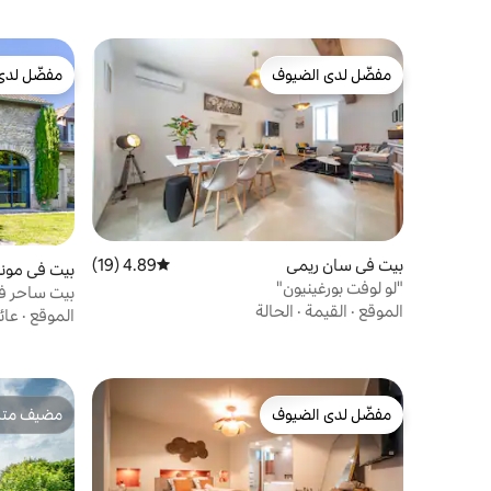
مفضّل لدى الضيوف
مفضّل لدى
مفضّل لدى الضيوف
مفضّل لدى
بيت في سان ريمي
4.89 (19)
متوسط التقييم 4.89 من 5، 19 مراجعات
بيت في مونس
"لو لوفت بورغينيون"
بيت ساحر في بورغند
الموقع
·
القيمة
·
الحالة
الموقع
·
عائ
مفضّل لدى الضيوف
مضيف متمي
مفضّل لدى الضيوف
مضيف متمي