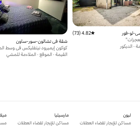
سي-لو-فور
4.82 (73)
متوسط التقييم 4.82 من 5، 73 مراجعات
عجزات"
شقة في تشالون-سور-ساون
مة
·
الديكور
كوكون إيميرود نيتفليكس في وسط الم
مكيف هواء
القيمة
·
الموقع
·
الملاءمة للمشي
ليون
مارسيليا
ميلا
مساكن للإيجار لقضاء العطلات
مساكن للإيجار لقضاء العطلات
مساك