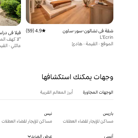
شقة في تشالون-سور-ساون
4.9 (59)
متوسط التقييم 4.9 من 5، 59 مراجعات
فيلا في درا
L'Ecrin
"لا كهف الم
الموقع
·
القيمة
·
هادئ
عائلي
·
القي
وجهات يمكنك استكشافها
الوجهات المجاورة
أبرز المعالم القريبة
باريس
نيس
مساكن للإيجار لقضاء العطلات
مساكن للإيجار لقضاء العطلات
آنسي
عرض المزيد