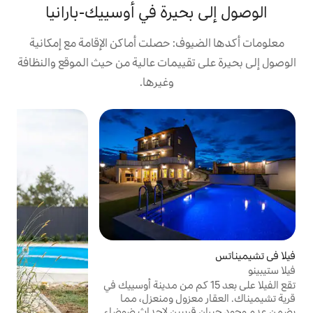
حيرة في أوسييك-بارانيا
ف: حصلت أماكن الإقامة مع إمكانية
قييمات عالية من حيث الموقع والنظافة
وغيرها.
ف
ا على بعد 15 كم من مدينة أوسييك في
ف
زول ومنعزل، مما
م
يبين لإحداث ضوضاء