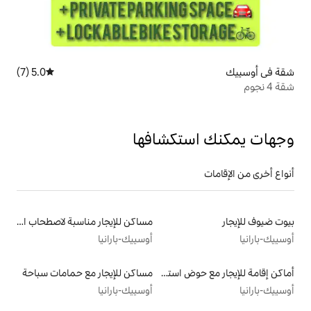
5.0 (7)
متوسط التقييم 5.0 من 5، 7 مراجعات
تكشافها
مساكن للإيجار مناسبة لاصطحاب الحيوانات الأليفة
أوسييك-بارانيا
أماكن إقامة للإيجار مع حوض استحمام ساخن
مساكن للإيجار مع حمامات سباحة
أوسييك-بارانيا