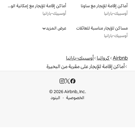
أماكن إقامة للإيجار مع إمكانية الوصول إلى الشاطئ
أوسييك-بارانيا
لات
عرض المزيد
-بارانيا
ى مقربة من البحيرة
© 2026 Airbnb, I
خصوصية
البنود