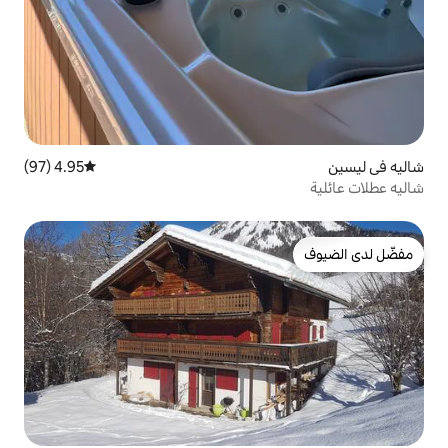
4.95 (97)
متوسط التقييم 4.95 من 5، 97 مراجعات