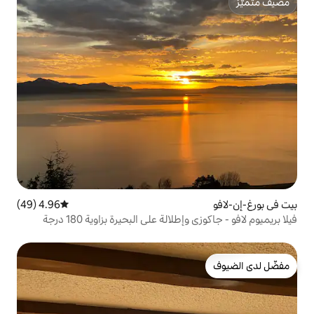
4.96 (49)
متوسط التقييم 4.96 من 5، 49 مراجعات
الة على البحيرة بزاوية 180 درجة