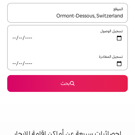
ل باستخدام السهمين لأعلى ولأسفل أو استكشف عن طريق اللمس أو السحب.
بحث
 عن أماكن إقامة للإيجار