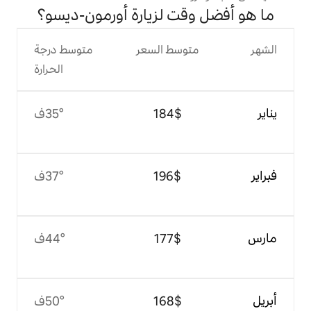
ت لزيارة أورمون-ديسو؟
وسط السعر
متوسط درجة
الحرارة
$‏184
35°ف
$‏196
37°ف
$‏177
44°ف
$‏168
50°ف