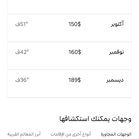
$‏150
51°ف
$‏160
42°ف
$‏189
36°ف
تكشافها
ع أخرى من الإقامات
أبرز المعالم القريبة