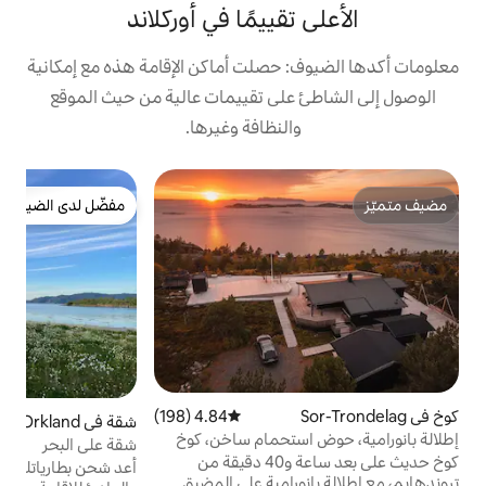
قييمًا في أوركلاند
 حصلت أماكن الإقامة هذه مع إمكانية
على تقييمات عالية من حيث الموقع
النظافة وغيرها.
كو
مفضّل لدى الضيوف
ك
مفضّل لدى الضيوف
ك
و
ه
ش
ت
4.84 (198)
متوسط التقييم 4.84 من 5، 198 مراجعات
شقة في Orkland
4.96 (23)
متوسط التقييم 4.96 من 5، 23 مراجعات
س
ستحمام ساخن، كوخ
شقة على البحر
كوخ حديث على بعد ساعة و40 دقيقة من
ع
أعد شحن بطارياتك في هذا المكان الفريد
رامية على المضيق
آ