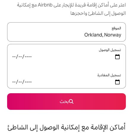
اعثر على أماكن إقامة فريدة للإيجار على Airbnb مع إمكانية
جزها
ل باستخدام السهمين لأعلى ولأسفل أو استكشف عن طريق اللمس أو السحب.
بحث
 إمكانية الوصول إلى الشاطئ