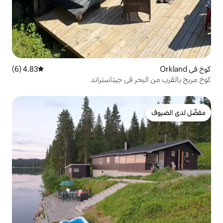
4.83 (6)
متوسط التقييم 4.83 من 5، 6 مراجعات
 في جيتاستراند