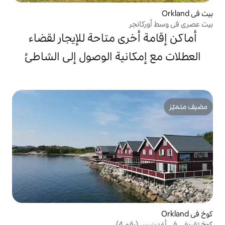
جر
خرى متاحة للإيجار لقضاء
انية الوصول إلى الشاطئ
م 4)