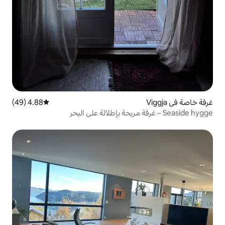
4.88 (49)
متوسط التقييم 4.88 من 5، 49 مراجعات