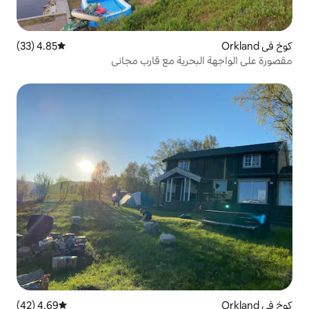
4.85 (33)
متوسط التقييم 4.85 من 5، 33 مراجعات
ية مع قارب مجاني
4.69 (42)
متوسط التقييم 4.69 من 5، 42 مراجعات