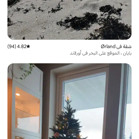
4.82 (94)
متوسط التقييم 4.82 من 5، 94 مراجعات
 أورلاند