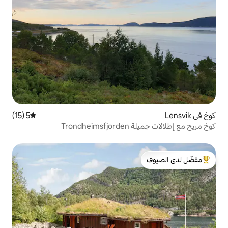
5 (15)
متوسط التقييم 5 من 5، 15 مراجعات
Tron
لدى الضيوف