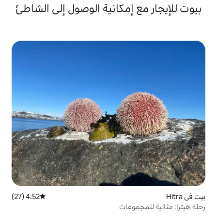
إمكانية الوصول إلى الشاطئ
4.52 (27)
متوسط التقييم 4.52 من 5، 27 مراجعات
وعات