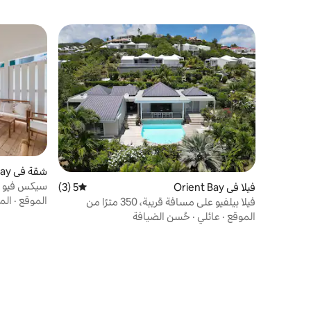
شقة في Orient Bay
سيكس فيو -
فيلا في Orient Bay
5 (3)
متوسط التقييم 5 من 5، 3 مراجعات
الموقع
·
الم
فيلا بيلفيو على مسافة قريبة، 350 مترًا من
الشاطئ
الموقع
·
عائلي
·
حُسن الضيافة