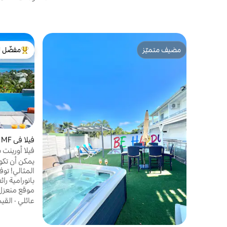
مضيف متميّز
مفضّل ل
مضيف متميّز
من أبرز ال
فيلا في MF
فيلا أورينت 
يمكن أن تكون
المثالي! توف
موقع منعزل 
حي الفيلات 
عائلي
·
القي
المغلق، مقت
والخدمات ال