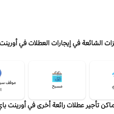
لي للاستمتاع بعطلتك الكاريبية بأناقة
وحمامات بجودة الفنادق، مما يمزج ب
رخاء تام. تشمل التحسينات الأخيرة
الفخامة والهدوء على جانب المنحدر. 
سباحة ونظام مولد احتياطي للمنزل
بعد خمس دقائق فقط من فيليبسبورغ،
سهولة الوصول إلى الشواطئ والمطاع
مع الحفاظ على الهدوء.
زات الشائعة في إيجارات العطلات في أورينت 
موقف سيا
ي
مسبح
ا
ماكن تأجير عطلات رائعة أخرى في أورينت باي