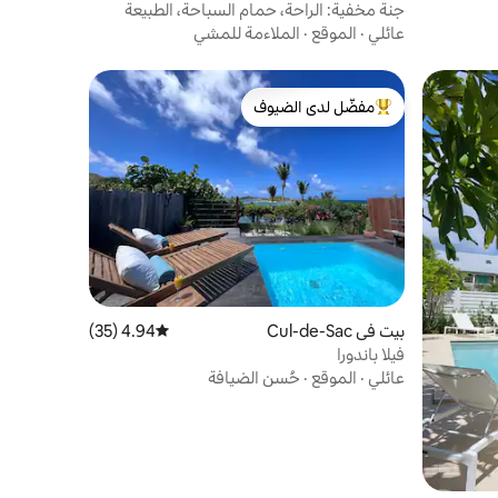
جنة مخفية: الراحة، حمام السباحة، الطبيعة
الفاخرة
عائلي
·
الموقع
·
الملاءمة للمشي
مفضّل لدى الضيوف
من أبرز البيوت المفضّلة لدى الضيوف
بيت في Cul-de-Sac
4.94 (35)
متوسط التقييم 4.94 من 5، 35 مراجعات
فيلا باندورا
عائلي
·
الموقع
·
حُسن الضيافة