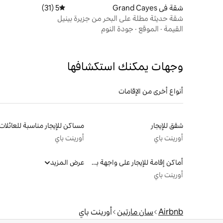
شقة في Grand Cayes
5 (31)
متوسط التقييم 5 من 5، 31 مراجعات
شقة حديثة مطلة على البحر من جزيرة بينيل
القيمة
·
الموقع
·
جودة النوم
وجهات يمكنك استكشافها
أنواع أخرى من الإقامات
شقق للإيجار
مساكن للإيجار مناسبة للعائلات
أورينت باي
أورينت باي
أماكن إقامة للإيجار على واجهة بحرية
عرض المزيد
أورينت باي
Airbnb
سان مارتين
أورينت باي