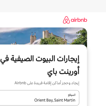
خطى
لى
لمحتوى
إيجارات البيوت الصيفية في
أورينت باي
إيجاد وحجز أماكن إقامة فريدة على Airbnb
الموقع
عند توفر النتائج، انتقل باستخدام السهمين لأعلى ولأسف