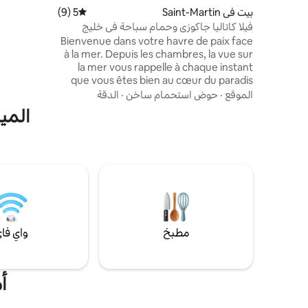
المكان المثا
بيت في Saint-Martin
5 (9)
متوسط التقييم 5 من 5، 9 مراجعات
وأسلوب واست
فيلا كاتاليا جاكوزي وحمام سباحة في خليج
سخان حمام 
أورينت
Bienvenue dans votre havre de paix face
بأكمله.
à la mer. Depuis les chambres, la vue sur
la mer vous rappelle à chaque instant
que vous êtes bien au cœur du paradis
caribéen. Plongez dans la piscine,
الموقع
·
حوض استحمام ساخن
·
الدقة
détendez-vous dans l'un des jacuzzis, ou
المي
profitez d'un moment de bien-être dans
le bain d'alours. L'élégance
contemporaine se mêle à l'âme tropicale
pour créer une atmosphère à la fois
raffinée et apaisante. Une expérience
inoubliable à la villa Cataleya.
مطبخ
واي فا
أ