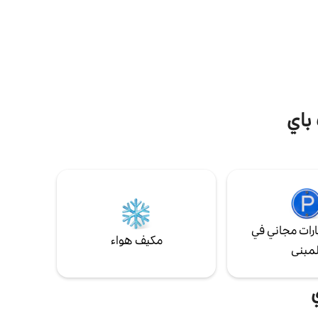
المائية. وبالقرب من جراند كيس، قريتنا الصغيرة
ين
النموذجية مع مطاعم الذواقة، ممزوجة باللولو
يقع على
الكريولي على البحر....
 ويوفر
م والتسوق
باي
رات مجاني في
مكيف هواء
لمبنى