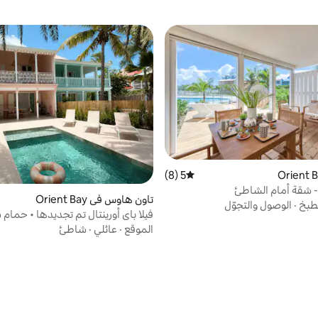
5 (8)
متوسط التقييم 5 من 5، 8 مراجعات
 شقة أمام الشاطئ
تاون هاوس في Orient Bay
طبخ
·
الوصول والتجوّل
6 أشخاص
الموقع
·
عائلي
·
شاطئ