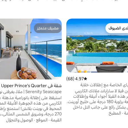
دى الضيوف
مضيف متميّز
بيوت المفضّلة لدى الضيوف
مضيف متميّز
4.97 (68)
متوسط التقييم 4.97 من 5، 68 مراجعات
باي الخاصة مع إطلالات خلابة
شقة في Upper Prince's Quarter
 فيلا لا ساراباند ملاذك الكاريبي
Serenity Seascape | ملاذ ب
ر هذه الفيلا أجواء أنيقة وإطلالات
على المحيط بزاوية 270 درجة
استيقظ على إطلالة بانورامية مذهلة ع
بانورامية رائعة بزاوية 180 درجة على خليج أورينت.
الكاريبي من هذه الجوهرة الأنيقة الم
بشكل رائع على جانب التل داخل
المحيط في بوينت بلانش! استمتع بإطلا
الراقي في مجتمع أورينت باي
مة
·
المطبخ
270 درجة، وشروق الشمس المثالي، 
رن بالعديد من وسائل الراحة
القيمة
·
الموقع
·
الوصول والتجوّل
فاخرة، مما يجعل هذا العقار الرائع
المسكن بتصميمات داخلية ساحلية ع