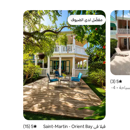
مفضّل لدى الضيوف
مفضّل لدى الضيوف
5 (3)
متوسط التقييم 5 من 5، 3 مراجعات
فيلا باي أورينتال تم تجديدها • حمام سباحة • 4-
فيلا في Saint-Martin - Orient Bay
5 (15)
متوسط التقييم 5 من 5، 15 مراجعات