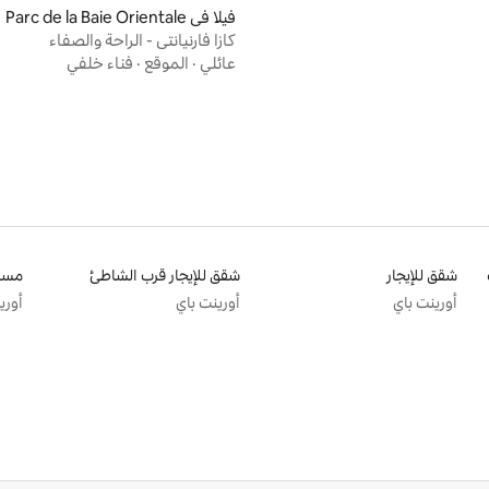
فيلا في Parc de la Baie Orientale
كازا فارنيانتي - الراحة والصفاء
عائلي
·
الموقع
·
فناء خلفي
شقق للإيجار
شقق للإيجار قرب الشاطئ
أورينت باي
أورينت باي
أوري