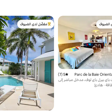
 الضيوف
مفضّل لدى الضيوف
 الضيوف
من أبرز البيوت المفضّلة لدى الضيوف
5 (7)
متوسط التقييم 5 من 5، 7 مراجعات
 باي بيرل باي لوف، مدخل مباشر إلى
ظافة
·
هادئ