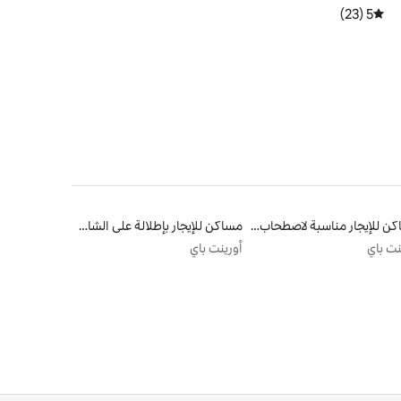
5 (23)
متوسط التقييم 5 من 5، 23 مراجعات
مساكن للإيجار مناسبة لاصطحاب الحيوانات الأليفة
مساكن للإيجار بإطلالة على الشاطئ
نت باي
أورينت باي