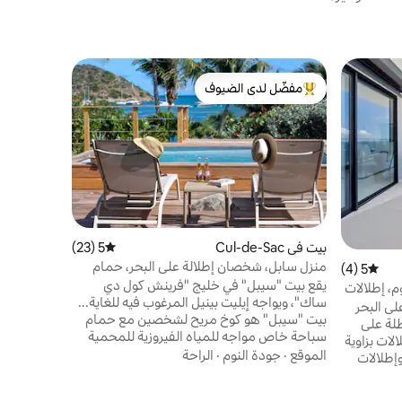
بيت 
مفضّل لدى الضيوف
مفضّل لد
artin
فيلا لويزيانا
من أبرز البيوت المفضّلة لدى الضيوف
مفضّل لد
تبعد فيلا لو
من الشاطئ.
المنطقة الأ
هذا البيت 
بالكامل الر
الموقع
·
عا
ديكوره الم
العطلات مع 
على مكانين 
بيت في Cul-de-Sac
5 (23)
متوسط التقييم 5 من 5، 23 مراجعات
منزل سابل، شخصان إطلالة على البحر، حمام
5 (4)
متوسط التقييم 5 من 5، 4 مراجعات
سباحة خاص.
يقع بيت "سيبل" في خليج "فرينش كول دي
غرفتي نوم، إطلالات
ساك"، ويواجه إيليت بينيل المرغوب فيه للغاية...
لى البحر
بيت "سيبل" هو كوخ مريح لشخصين مع حمام
طلة على
سباحة خاص مواجه للمياه الفيروزية للمحمية
لات بزاوية
الطبيعية... يقع خليج "فرينش كول دي ساك" على
الموقع
·
جودة النوم
·
الراحة
وإطلالات
بعد 5 دقائق من خليج أورينت، وهو خليج سياحي
على سانت بارثس من تراسك الخاص. يتميز
يضم العديد من المطاعم والبارات والأنشطة
صرية