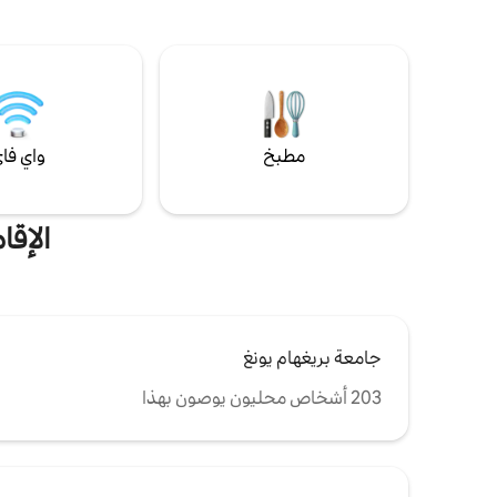
والمتاجر وا
ريدج الريفي 5 دقائق: I -15 ؛ محطة قطار أوريم ؛
الظهر مليء 
الأشعة فوق البنفسجية 15 دقيقة: مطار بروفو ؛
الفريدة! م
BYU 30 دقيقة: صندانس 60 دقيقة: SLC ؛ بارك
هواء/تدفئة 
سيتي يُسمح بالحيوانات الأليفة (+75 دولارًا)
خدمات البث
ممنوع التدخين.
مطبخ
واي فا
الإقا
جامعة بريغهام يونغ
203 أشخاص محليون يوصون بهذا