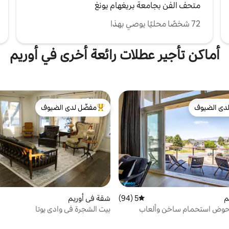
متحف الفن بجامعة بريغهام يونغ
72 شخصًا محليًا يوصي بهذا
أماكن تأجير عطلات رائعة أخرى في أوريم
دى الضيوف
مفضّل لدى الضيوف
بيوت المفضّلة لدى الضيوف
من أبرز البيوت المفضّلة لدى الضيوف
م
5 (94)
متوسط التقييم 5 من 5، 94 مراجعات
شقة في أوريم
| حوض استحمام ساخن وألعاب
بيت الشجرة في وادي يوتا
ى الجبل