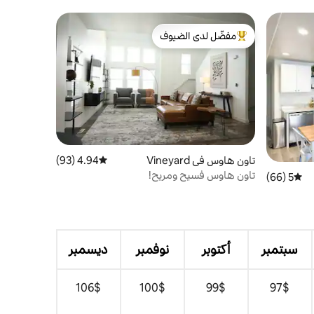
الخشب الصلب.
مفضّل لدى الضيوف
من أبرز البيوت المفضّلة لدى الضيوف
تاون هاوس في Vineyard
4.94 (93)
متوسط التقييم 4.94 من 5، 93 مراجعات
تاون هاوس فسيح ومريح!
5 (66)
متوسط التقييم 5 من 5، 66 مراجعات
سبتمبر
أكتوبر
نوفمبر
ديسمبر
$‏97
$‏99
$‏100
$‏106