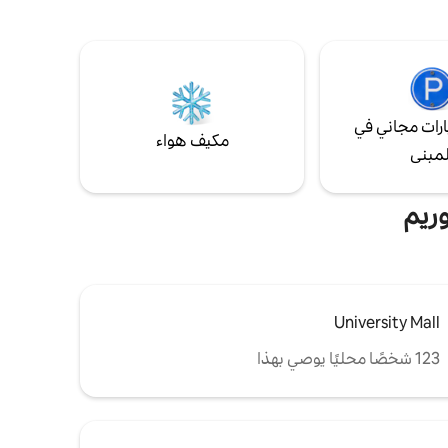
ورك -هذا
كانيون، ومسارات التنزه، والنهر (5 دقائق)،
مت فيه على
بالإضافة إلى مسافة قصيرة سيرًا على الأقدام إلى
Airbnb! تيري - نيو مكسيكو - أنظف Airbnb -
عشرات المطاعم، ومنتجع صحي، ومسرح
سينمائي تم تجديده حديثًا.
رات مجاني في
مكيف هواء
لمبنى
وريم
University Mall
123 شخصًا محليًا يوصي بهذا