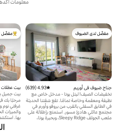
معلومات أكدها 
مفضّل لدى الضيوف
مفضّل ل
مفضّل لدى الضيوف
من أبرز ال
بيت عطلات ف
جناح ضيوف في أوريم
4.93 (639)
متوسط التقييم 4.93 من 5، 639 مراجعات
تخفيضات الصيف! ليتل يوتا - مدخل خاص مع
التزلج
إطلالة على ملعب الغولف!
مرحبًا بك ف
نظيفة ومعقمة وخاصة تمامًا. تقع شقتنا الحديثة
غرفتي نوم و
في الطابق السفلي بالقرب من بروفو وأورم في
والميزات ال
مجتمع عائلي هادئ مسور. استمتع بإطلالة على
بها. استكشف
ملعب الجولف Sleepy Ridge، وبحيرة يوتا،
ساندانس للت
وغروب الشمس النابض بالحياة في يوتا. نقوم
ال
بالمناظر ال
بتنظيف الجناح بأكمله وتوفير بياضات ومناشف
على بعد دقا
نظيفة لكل إقامة. دقيقة واحدة: نادي سليبي