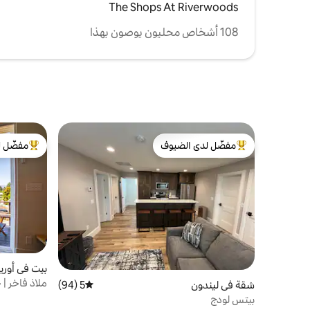
The Shops At Riverwoods
108 أشخاص محليون يوصون بهذا
مفضّل لدى الضيوف
مفضّل ل
من أبرز البيوت المفضّلة لدى الضيوف
من أبرز ال
بيت في أوري
ملاذ فاخر 
شقة في ليندون
5 (94)
متوسط التقييم 5 من 5، 94 مراجعات
وإطلالات عل
بيتس لودج