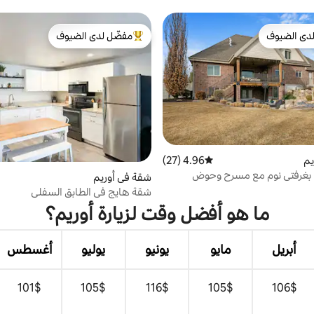
دى الضيوف
مفضّل لدى الضيوف
بيوت المفضّلة لدى الضيوف
من أبرز البيوت المفضّلة لدى الضيوف
يم
4.96 (27)
متوسط التقييم 4.96 من 5، 27 مراجعات
بغرفتي نوم مع مسرح وحوض
شقة في أوريم
اخن ومطبخ
شقة هايج في الطابق السفلي
ما هو أفضل وقت لزيارة أوريم؟
أبريل
مايو
يونيو
يوليو
أغسطس
$‏106
$‏105
$‏116
$‏105
$‏101