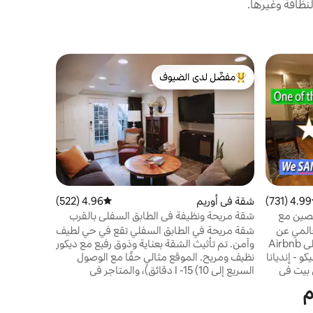
نظافة وغيرها.
جناح ضيوف 
مفضّل لدى الضيوف
مفضّل 
جناح بغرفة
من أبرز البيوت المفضّلة لدى الضيوف
من أبرز ا
تجفيف - 20 دقيقة إلى صندانس
مرحبًا بك 
يقع في أور
ص
وتلفزيون ذ
هوائية ومي
4.99 (731)
ط التقييم 4.99 من 5، 731 مراجعات
شقة في أوريم
4.96 (522)
متوسط التقييم 4.96 من 5، 522 مراجعات
الغسالة/ال
صين مع
شقة مريحة ونظيفة في الطابق السفلي بالقرب
على تلفزي
من كانيون
عالمي عن
شقة مريحة في الطابق السفلي تقع في حي لطيف
مجهز بالضر
Nature's Best: -مسكننا المفضل على Airbnb
وآمن. تم تأثيث الشقة بعناية وذوق رفيع مع ديكور
 - إنديانا
نظيف ومريح. الموقع مثالي حقًا مع الوصول
 بيت في
السريع إلى I -15 (10 دقائق)، والمتاجر في
نيس - روسيا
ريفروودز (3 دقائق)، وBYU وUVU (15 دقيقة)،
م
فيها على
ومنتجع صندانس ماونتن (20 دقيقة)، وشلالات
ام
حجاب الزفاف (10 دقائق)، ومسار دراجات بروفو