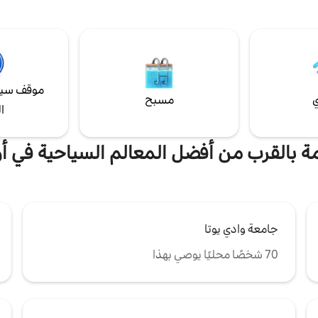
لمطاعم والمزيد! صباح هادئ وبعد
استمتعت به على الإطلاق! ليديا - نيوي
بالمرح في انتظارك في هذه التجربة
المكان هو أروع مكان على الإطلاق أق
طبخ كامل وغسالة/مجفف ومكيف
وواي فاي وإمكانية الوصول إلى
أفضل من فندق 5 نجوم! هايدي - آي دي
 الشهيرة.
موقف سيا
ي
مسبح
ا
مة بالقرب من أفضل المعالم السياحية في أ
جامعة وادي يوتا
70 شخصًا محليًا يوصي بهذا