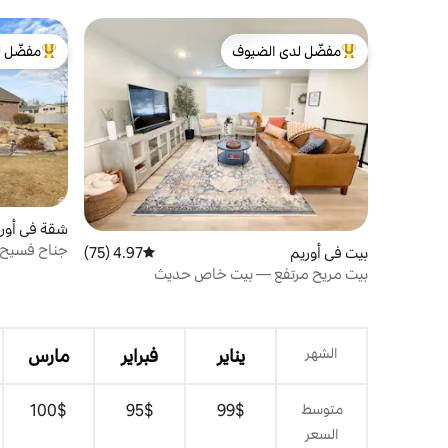
مفضّل لدى الضيوف
مفضّل ل
من أبرز البيوت المفضّلة لدى الضيوف
من أبرز ال
شقة في أور
جناح فسيح 
بيت في أوريم
4.97 (75)
متوسط التقييم 4.97 من 5، 75 مراجعات
استحمام س
بيت مريح مرتفع — بيت خاص حديث
الشهر
يناير
فبراير
مارس
متوسط
$‏99
$‏95
$‏100
السعر