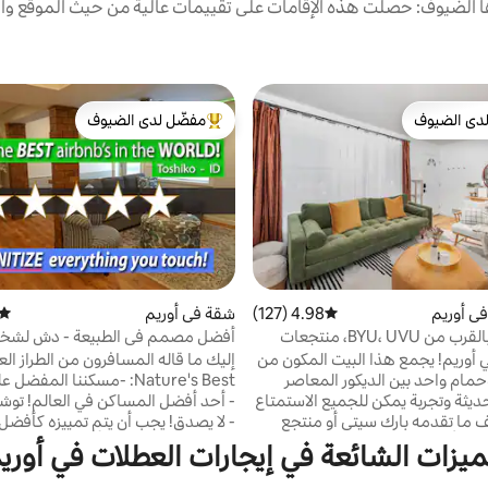
الضيوف: حصلت هذه الإقامات على تقييمات عالية من حيث الموقع وال
دى الضيوف
مفضّل لدى الضيوف
بيوت المفضّلة لدى الضيوف
من أبرز البيوت المفضّلة لدى الضيوف
ي أوريم
4.98 (127)
متوسط التقييم 4.98 من 5، 127 مراجعات
شقة في أوريم
متوس
بيت جميل بالقرب من BYU، UVU، منتجعات
أفضل مصمم في الطبيعة - دش لشخ
إضاءة LED!
ي أوريم! يجمع هذا البيت المكون من
إليك ما قاله المسافرون من الطراز ال
حمام واحد بين الديكور المعاصر
حديثة وتجربة يمكن للجميع الاستمتاع
- أحد أفضل المساكن في العالم! توشيكو
 ما تقدمه بارك سيتي أو منتجع
- لا يصدق! يجب أن يتم تمييزه كأفضل
زلج أو بروفو كانيون. استرخ واستمتع
Airbnb في المرتبة الأولى! دي
ميزات الشائعة في إيجارات العطلات في أوري
جبلية الجميلة. يقع في موقع مركزي
-واحدة من أفضل الأماكن التي أقمت 
ئق من دروب الدراجات/التنزه
الإطلاق! ساليم - كاليفورنيا -أفضل حم