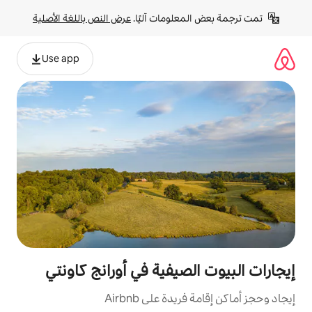
لومات آليًا. 
عرض النص باللغة الأصلية
Use app
صيفية في أورانج كاونتي
ة على Airbnb