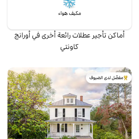
مكيف هواء
لات رائعة أخرى في أورانج
كاونتي
لدى الضيوف