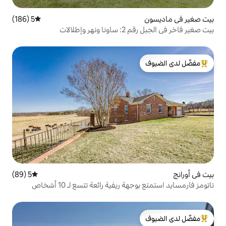
5 (186)
متوسط التقييم 5 من 5، 186 مراجعات
طلالات
لدى الضيوف
5 (89)
متوسط التقييم 5 من 5، 89 مراجعات
يفية رائعة تتسع لـ 10 أشخاص
لدى الضيوف