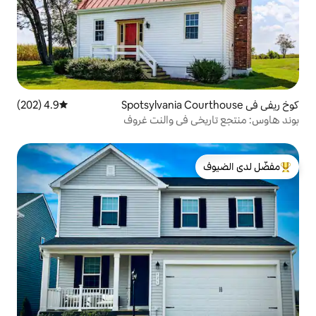
4.9 (202)
متوسط التقييم 4.9 من 5، 202 مراجعات
 في والنت غروف
لدى الضيوف