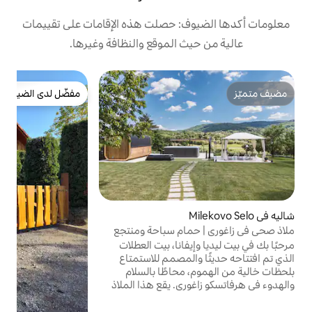
: حصلت هذه الإقامات على تقييمات
 الموقع والنظافة وغيرها.
بيت
مفضّل لدى الضيوف
ب
مفضّل لدى الضيوف
س
ز
س
و
ش
ف
و
ا
ام سباحة ومنتجع
ا
فانا، بيت العطلات
و
المصمم للاستمتاع
محاطًا بالسلام
ي. يقع هذا الملاذ
المتدحرجة، ويوفر كل
ية أسبوع مريحة أو