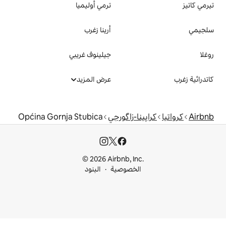
ترمي أوليميا
أرينا زغرب
جيلينوف غريبي
عرض المزيد
-زاگورجي
Općina Gornja Stubica
© 2026 Airbnb, I
خصوصية
البنود