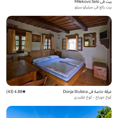
4.88 (43)
متوسط التقييم 4.88 من 5، 43 مراجعات