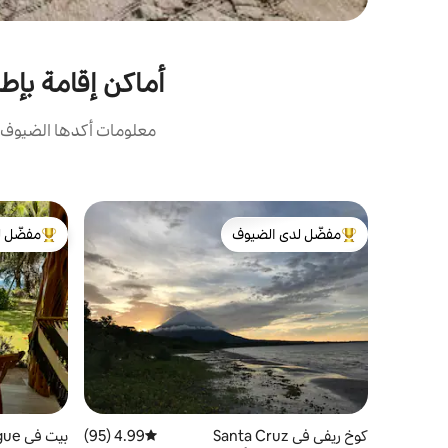
أماكن إقامة بإط
معلومات أكدها الضيوف: 
مفضّل لدى الضيوف
مفضّل ل
من أبرز البيوت المفضّلة لدى الضيوف
من أبرز ال
كوخ ريفي في Santa Cruz
4.99 (95)
متوسط التقييم 4.99 من 5، 95 مراجعات
بيت في Balgue