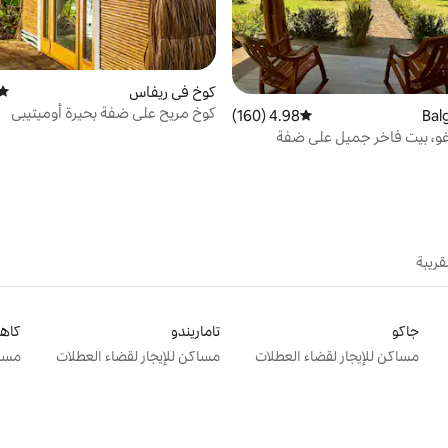
كوخ في ريفاس
متوس
كوخ مريح على ضفة بحيرة أوميتيبي
4.98 (160)
متوسط التقييم 4.98 من 5، 160 مراجعات
غو، بيت فاخر جميل على ضفة
قريبة
جاكو
تاماريندو
كاهو
مساكن للإيجار لقضاء العطلات
مساكن للإيجار لقضاء العطلات
مساك