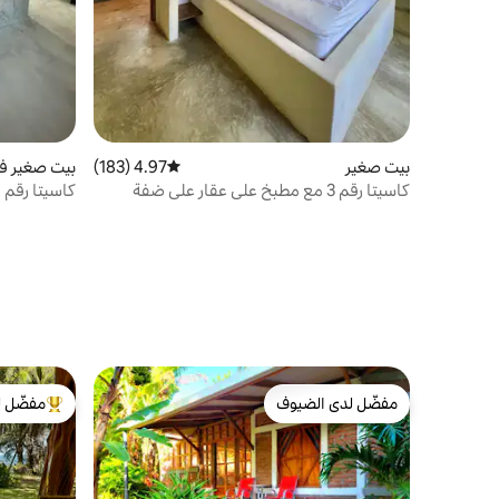
بيت صغير
4.97 (183)
متوسط التقييم 4.97 من 5، 183 مراجعات
بيت صغير في ida
كاسيتا رقم 3 مع مطبخ على عقار على ضفة
البحيرة
البحيرة
مفضّل لدى الضيوف
مفضّل ل
مفضّل لدى الضيوف
من أبرز ال