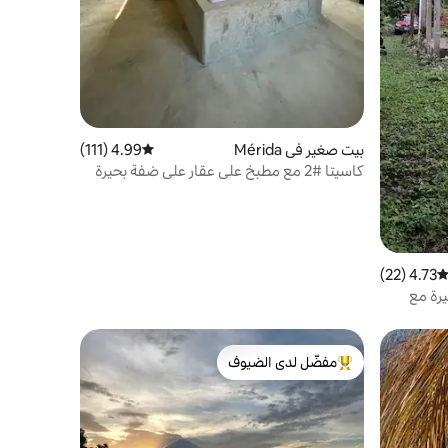
بيت صغير في Mérida
4.99 (111)
متوسط التقييم 4.99 من 5، 111 مراجعات
كاسيتا #2 مع مطبخ على عقار على ضفة بحيرة
4.73 (22)
توسط التقييم 4.73 من 5، 22 مراجعات
بحيرة مع
مفضّل لدى الضيوف
من أبرز البيوت المفضّلة لدى الضيوف