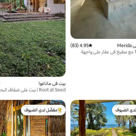
Mer
4.95 (83)
متوسط التقييم 4.95 من 5، 83 مراجعات
كاسيتا رقم 1 مع مطبخ في عقار على واجهة
بيت في ماناغوا
م
Root at Seed | بيت على ضفاف ال
غروب شمس مذهل
دى الضيوف
مفضّل لدى الضيوف
بيوت المفضّلة لدى الضيوف
من أبرز البيوت المفضّلة لدى الضيوف