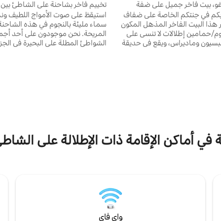
غو، بيت فاخر جميل على ضفة
تخييم فاخر بشاحنة على الشاطئ بين ب
ا بكم في جنتكم الخاصة على ضفاف
استيقظ على صوت الأمواج اللطيف ون
ر هذا البيت الفاخر المذهل المكون
سماء مليئة بالنجوم في هذه الشاحنة 
م/حمامين إطلالات لا تنسى على
المريحة. نحن موجودون على أحد أج
بسيون وماديراس، ويقع في حديقة
الشواطئ المطلة على البحيرة في الجزي
طنية الجميلة. استيقظ على محيط
بين فولكا
 في راحة أنيقة، واستمتع بالمياه
المسكن الفريد مثاليًا لأولئك الذين يت
لأشعة فوق البنفسجية في جميع أنحاء
الاسترخاء والتواصل مع الطبيعة. اقضِ
يف الهواء، ومراوح السقف، والماء
السباحة في بحيرة نيكاراغوا أو الاسترخ
رنت الألياف البصرية وواي فاي سريع
أرجوحة شبكية أو ببساطة الاستمتاع بال
. مثالي للعائلات أو الأصدقاء - يتسع
الهادئ لحياة الجزيرة. في المساء، اس
لما يصل إلى 6 ضيوف (بما في ذلك الأطفال، الحد
بمشاهدة مناظر غروب الشمس الخلاب
المياه.
ة في أماكن الإقامة ذات الإطلالة على الشاط
واي فاي