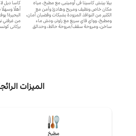
بيلا بيتش كاسيتا في أوميتبي مع مطبخ، مياه
كاسا ديل لا
دافئة!
البحيرة!
مكان خاص ونظيف ومريح وهادئ وآمن مع
أهلًا وسهلً
الكثير من النوافذ المزودة بشبكات وقضبان أمان،
البحيرة! يوف
ومطبخ، وواي فاي سريع مع راوتر، ودش ماء
من غرفتي نو
ساخن، ومروحة سقف/مروحة حائط، وحدائق
بركاني كونس
عضوية محاطة بجدار من الصخور البركانية مع
ماديراس الو
درجة إلى أطول امتداد من الشاطئ الرملي. موقع
خصب، واسترخ
مركزي على الطريق الرئيسي المرصوف في سانتا
المفلترة با
كروز - بالقرب من أجهزة الصراف الآلي/البقالة/
المنزل، ومك
أكشاك الخضروات/المتاجر/المطاعم. معلومات
الساخن، وإنت
ما قبل السفر والجولات والمشي لمسافات طويلة
وتلفزيون ذكي
وسيارات الأجرة والأنشطة. شكرًا لك على دعم
عمليات تنظيف الشواطئ المحلية والتبرعات
الأقصى).
لجهود مجتمعنا. الحد الأدنى للإقامة 3 ليالٍ.
الميزات الرائج
مطبخ