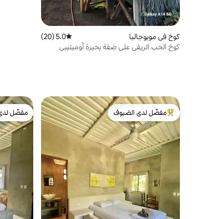
كوخ في مويوجالبا
5.0 (20)
متوسط التقييم 5.0 من 5، 20 مراجعات
كوخ الحب الريفي على ضفة بحيرة أوميتيبي
مفضّل لدى الضيوف
مفضّل لدى
من أبرز البيوت المفضّلة لدى الضيوف
مفضّل لدى