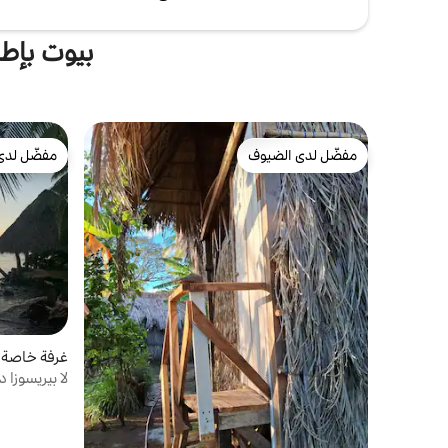
بيوت بإطل
مفضّل لدى الضيوف
مفضّل لدى
مفضّل لدى الضيوف
مفضّل لدى
غرفة خاصة في geles
لا بيريسوزا 