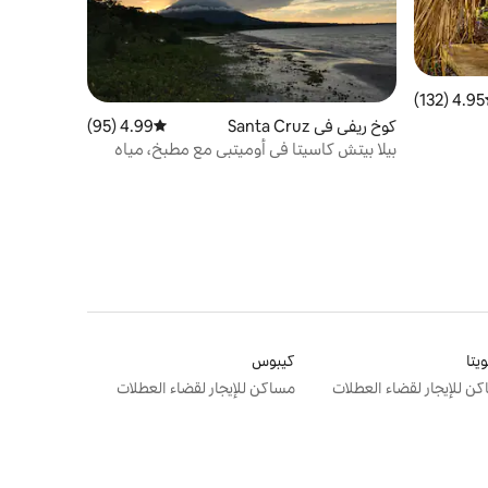
4.95 (132)
ط التقييم 4.95 من 5، 132 مراجعات
كوخ ريفي في Santa Cruz
4.99 (95)
متوسط التقييم 4.99 من 5، 95 مراجعات
بيلا بيتش كاسيتا في أوميتبي مع مطبخ، مياه
دافئة!
يتا
كيبوس
ن للإيجار لقضاء العطلات
مساكن للإيجار لقضاء العطلات