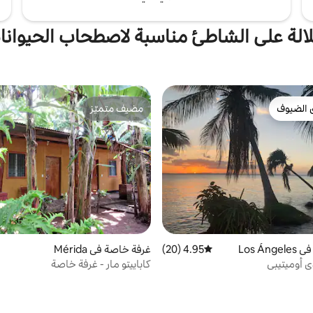
الة على الشاطئ مناسبة لاصطحاب الحيوانات
 الضيوف
مضيف متميّز
 الضيوف
مضيف متميّز
Los Án
4.95 (20)
متوسط التقييم 4.95 من 5، 20 مراجعات
غرفة خاصة في Mérida
دي أوميتيبي
كاباييتو مار - غرفة خاصة