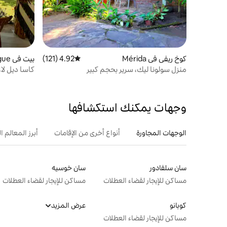
كوخ ريفي في Mérida
4.92 (121)
متوسط التقييم 4.92 من 5، 121 مراجعات
بيت في Balgue
منزل سولونا ليك، سرير بحجم كبير
كاسا ديل لا
البحيرة!
وجهات يمكنك استكشافها
الوجهات المجاورة
أنواع أخرى من الإقامات
أبرز المعالم ال
سان سلفادور
سان خوسيه
مساكن للإيجار لقضاء العطلات
مساكن للإيجار لقضاء العطلات
كوبانو
عرض المزيد
مساكن للإيجار لقضاء العطلات