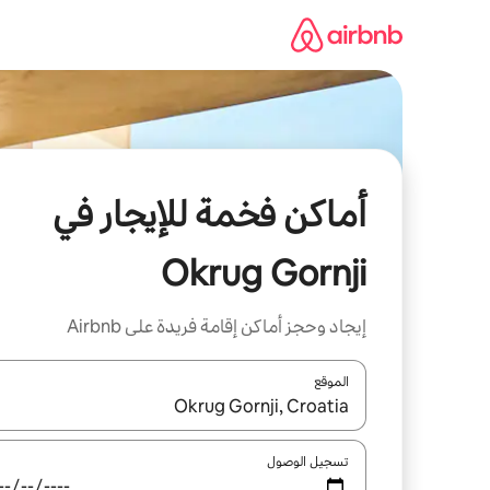
خطى
لى
لمحتوى
أماكن فخمة للإيجار في
Okrug Gornji
إيجاد وحجز أماكن إقامة فريدة على Airbnb
الموقع
عند توفر النتائج، انتقل باستخدام السهمين لأعلى ولأسف
تسجيل الوصول