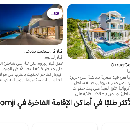
Luxe
Luxe
فيلا في سيغيت دونجي
فيلا إليزيوم
تطل فيلا إليزوم على تلة على شاطئ ال
على مناظر خلابة للبحر الأبيض المتوس
ا
الإيجار الفاخر الحديث بالقرب من موق
نيا هي فيلا عصرية مذهلة على جزيرة
العالمي لليونسكو، وعلى مسافة قريبة
رب من مدينة تروغير، قبالة ساحل
الشاطئ، ويحيط به بعض الميزات الطبي
كرواتيا. تقع الفيلا على بعد خطوات
والتاريخية الأكثر روعة في كرواتيا. مع 
طئ، وتتميز بإطلالات خلابة على
لعشرة أشخاص، تعتبر فيلا إليزوم مثال
 والبحر الأدرياتيكي. مساحات رائعة
ر طلبًا في أماكن الإقامة الفاخرة في Okrug Gornji
عطلة عائلية أو ملاذًا مع زملاء أو عطلة
اول الطعام في الهواء الطلق،
مجموعة من الأصدقاء. على الرغ
خلية عصرية أنيقة، وأربع غرف نوم
المنطقة معروفة بالمواقع التاريخية، إلا
علها مكانًا مثاليًا للعائلات
إليزوم حديثة وفاخرة وأنيقة للغاية. تعد
ضيوف حفلات الزفاف الذين يبحثون
الرئيسية ذات المفهوم المفتوح مساح
عن تجربة فريدة في سبلت ريفييرا. استمتع بأيام
اجتماعية رائعة، مع مقاعد للمجموعة 