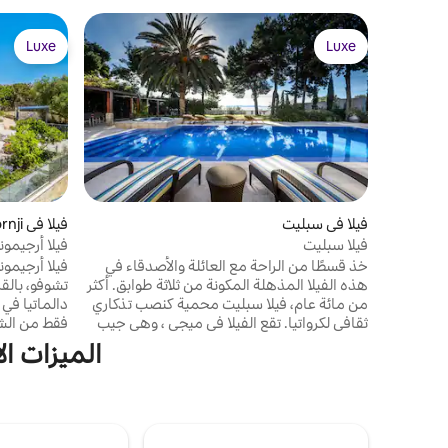
Luxe
Luxe
Luxe
Luxe
فيلا في سبليت
فيلا في Okrug Gornji
فيلا سبليت
فيلا أرجيموني
خذ قسطًا من الراحة مع العائلة والأصدقاء في
فيلا أرجيمو
هذه الفيلا المذهلة المكونة من ثلاثة طوابق. أكثر
تشوفو، بالق
من مائة عام، فيلا سبليت محمية كنصب تذكاري
دالماتيا في 
ثقافي لكرواتيا. تقع الفيلا في ميجي ، وهي جيب
فقط من الشا
هادئ من سبليت ، وتواجه الجنوب على الواجهة
خليج تاتينجي
الميزات الأكث
البحرية للمدينة القديمة. تطل الفيلا على حدائق
للمعيشة وتن
جميلة وتطل على مناظر رائعة تطل على البحر من
وتصميمات دا
كل غرفة تقريبًا ، وتوفر كل ما يمكنك طلبه من
فاخرة، مما يج
هذا الموقع. استمتع بأيام حالمة بجوار حمام
والأصدقاء و
السباحة ، أو لتغيير المشهد ، يقع الشاطئ على