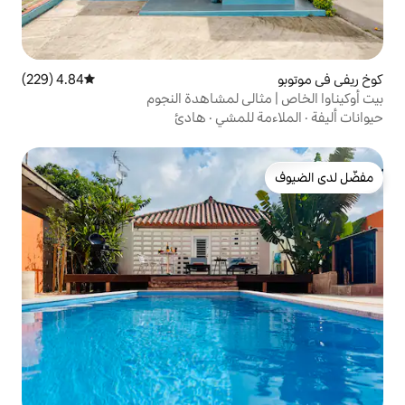
4.84 (229)
متوسط التقييم 4.84 من 5، 229 مراجعات
لي لمشاهدة النجوم
لمشي
·
هادئ