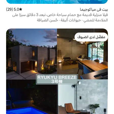
5.0 (29)
متوسط التقييم 5.0 من 5، 29 مراجعات
فيلا منزلية قديمة مع حمام سباحة خاص، تبعد 3 دقائق سيرًا على
الأقدام من شاطئ البحر، وتندمج مع حياة الجزيرة | تبعد 9 دقائق
أليفة
·
حُسن الضيافة