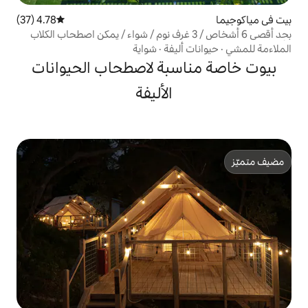
4.78 (37)
متوسط التقييم 4.78 من 5، 37 مراجعات
د أقصى 6 أشخاص / 3 غرف نوم / شواء / يمكن اصطحاب الكلاب
احة للكلاب / قصر صيف مياكو
أليفة
·
شواية
سبة لاصطحاب الحيوانات
الأليفة