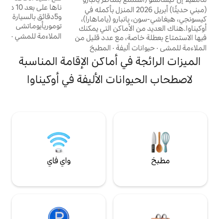
ناها على بعد 10 دقائق بالسيارة من مطار ناها
ا
ني حديثًا) أبريل 2026 المنزل بأكمله في
و5دقائق بالسيارة من سوق المأكولات البحرية
ش
بارو (ياماهارا)،
توموريأيوماتشي （泊港漁市場). Kokusai
لأماكن التي يمكنك
Dori Shoping St & San - A Main Place أيضًا
الملاءمة للمشي
·
حيوانات أليفة
·
الميزات
صة، مع عدد قليل من
على بعد 10 دقائق بالسيارة من بيتي وهو وصول
ف في غابة هيرو
أليفة
·
المطبخ
جيد. بالنسبة لأولئك المهتمين بجولة القفز على
 من طابق واحد مع دور
في أماكن الإقامة المناسبة
الجزيرة، يمكنك الذهاب بالقرب من توماريكو (泊
قة السكنية الهادئة.
港) وحوالي 10 دقائق سيرًا على الأقدام يمكنك
تى تتمكن من
نات الأليفة في أوكيناوا
أيضًا الوصول إلى 泊高橋(とまりん前) لركوب
كنت تقيم مع
حافلة مكوكية من مطار أوكيناوا إلى تشوراومي
من الصباح إلى المساء، يمكنك
أكواريوم(美之海水族館) دون قيادة ذاتية. لذلك
 منطقة هادئة، بعيدًا
لا تتردد في أن تطلب مني المزيد من التفاصيل
خب والضجيج. استمتع بحفل شواء مع
تمتع بإطلالة على
رصعة بالنجوم
 للاستمتاع بالمكان،
ق العلوي. لماذا لا
عقار الكبير الذي
واي فاي
تبلغ مساحته 430 مترًا مربعًا (130 تسوبو)؟من
 يُنسى.