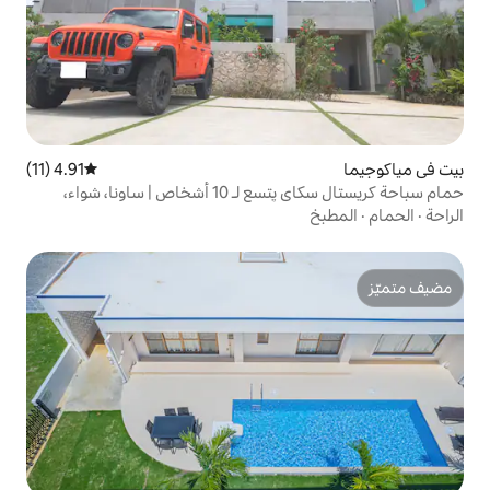
4.91 (11)
متوسط التقييم 4.91 من 5، 11 مراجعات
حمام سباحة كريستال سكاي يتسع لـ 10 أشخاص | ساونا، شواء،
لأليفة | استئجار سيارة جيب