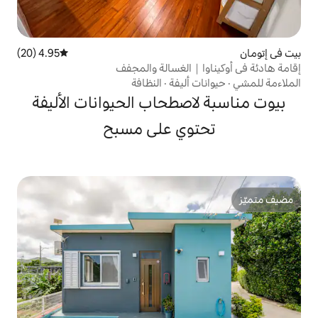
4.95 (20)
متوسط التقييم 4.95 من 5، 20 مراجعات
｜الغسالة والمجفف
أليفة
·
النظافة
صطحاب الحيوانات الأليفة
وي على مسبح