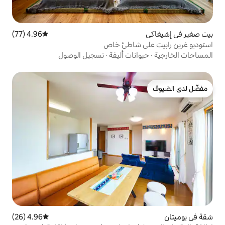
4.96 (77)
متوسط التقييم 4.96 من 5، 77 مراجعات
 شاطئ خاص
ات أليفة
·
تسجيل الوصول
4.96 (26)
متوسط التقييم 4.96 من 5، 26 مراجعات