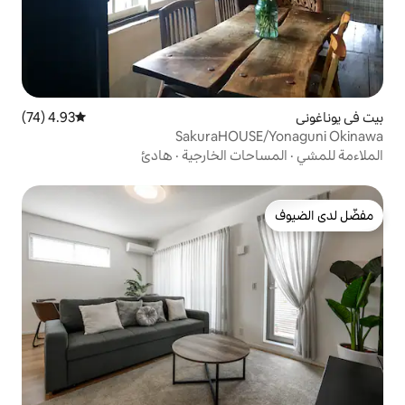
4.93 (74)
متوسط التقييم 4.93 من 5، 74 مراجعات
SakuraHOU
ت الخارجية
·
هادئ