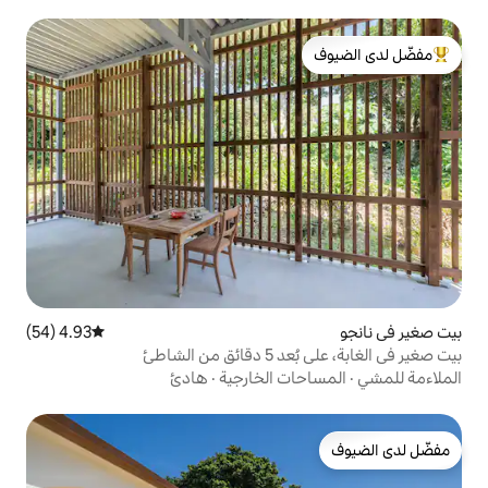
لدى الضيوف
4.93 (54)
متوسط التقييم 4.93 من 5، 54 مراجعات
لشاطئ
ت الخارجية
·
هادئ