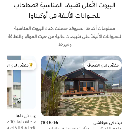
تقييمًا المناسبة لاصطحاب
 الأليفة في أوكيناوا
يوف: حصلت هذه البيوت المناسبة
تقييمات عالية من حيث الموقع والنظافة
وغيرها.
ب
مفضّل لدى الضيوف
إ
من أبرز البيوت المفضّلة لدى الضيوف
بعد 10 
ا
س
و
ا
إ
ا
و
ه
بيت في ناها
4.89 (277)
متوسط التقييم 4.89 من 5، 277 مراجعات
ت
منطقة ناها ·10 دقائق بالسيارة إلى
5.0 (10)
متوسط التقييم 5.0 من 5، 10 مراجعات
ف
المطار#NewVilla#Max 12
تقع الفيلا الخاصة بي في منطقة ميناء هادئة في
ع بمناظر يانبارو
ا