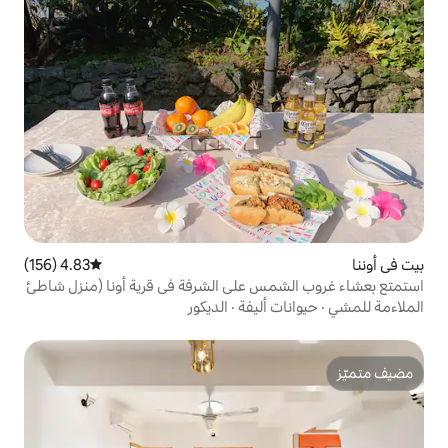
4.83 (156)
متوسط التقييم 4.83 من 5، 156 مراجعات
 على الشرفة في قرية أونا (منزل شاطئ
أليفة
·
الديكور