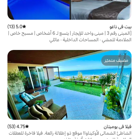
5.0 (13)
متوسط التقييم 5.0 من 5، 13 مراجعات
[المبنى رقم 3 | مبنى واحد للإيجار | يتسع لـ 6 أشخاص | مسبح خاص |
لى الأقدام عن الشاطئ | يمكن الشواء | يمكن
ت الداخلية
·
عائلي
]
4.75 (53)
متوسط التقييم 4.75 من 5، 53 مراجعات
موقع ذو إطلالة رائعة. فيلا فاخرة للعطلات