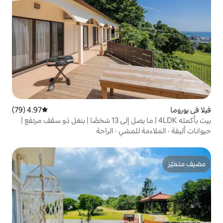
4.97 (79)
متوسط التقييم 4.97 من 5، 79 مراجعات
بيت بأكمله 4LDK | ما يصل إلى 13 شخصًا | بنغل ذو سقف مرتفع |
لمشي
·
الراحة