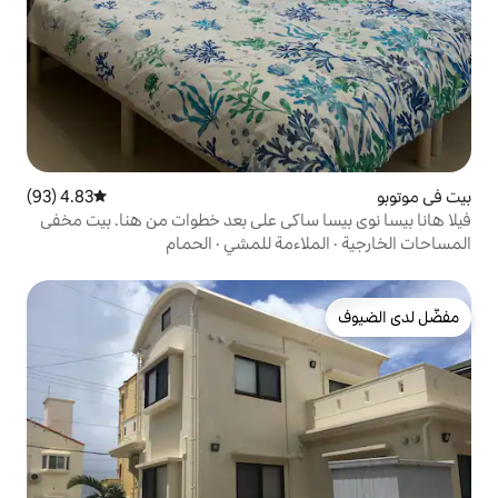
4.83 (93)
متوسط التقييم 4.83 من 5، 93 مراجعات
ساكي على بعد خطوات من هنا. بيت مخفي
 ميرا المائي على مسافة قريبة سيرًا على
اءمة للمشي
·
الحمام