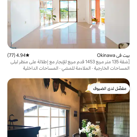
4.94 (77)
متوسط التقييم 4.94 من 5، 77 مراجعات
قة 135 متر مربع 1453 قدم مربع للإيجار مع إطلالة على منظر ليلي
ع سطح وبلكونة
اءمة للمشي
·
المساحات الداخلية