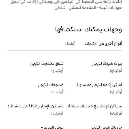
في اتجاهين في يوميتاني | إقامة في شقق
لمشي
·
شاطئ
تكشافها
أنشطة
شقق مخدومة للإيجار
أوكيناوا
منتجعات للإيجار
أوكيناوا
سباحة
مساكن للإيجار بإطلالة على الشاطئ
أوكيناوا
عرض المزيد