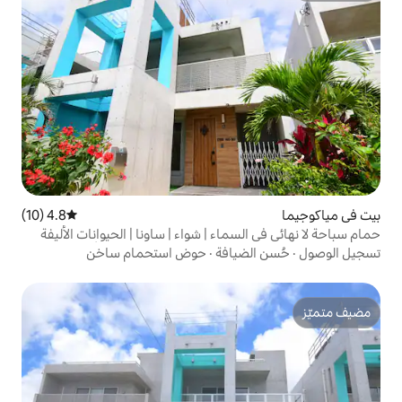
4.8 (10)
متوسط التقييم 4.8 من 5، 10 مراجعات
ماء | شواء | ساونا | الحيوانات الأليفة
مسموح بها | فيلا استوائية خاصة | تتسع لـ 11 شخصًا | تأجير سيارة
يافة
·
حوض استحمام ساخن