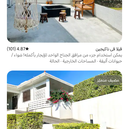
4.87 (101)
متوسط التقييم 4.87 من 5، 101 مراجعات
 الجناح الواحد للإيجار بأكمله! شواء /
حة شبكية جميعها للإيجار مقبول اصطحاب
لخارجية
·
الحالة