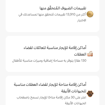
المُتحقَّق منها
ر من 13,910 تقييمات مُتحقق منها لمساعدتك في
يجار مناسبة للعائلات لقضاء
حة للإيجار لقضاء العطلات مناسبة
ة
ى 30 مكان إقامة متاحًا للإيجار تسمح باصطحاب