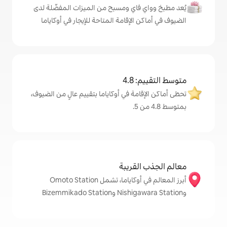
اي ومسبح من الميزات المفضّلة لدى
إقامة المتاحة للإيجار في أوكاياما
4
ة في أوكاياما بتقييم عالٍ من الضيوف،
قريبة
أبرز المعالم في أوكاياما، تشمل Omoto Station