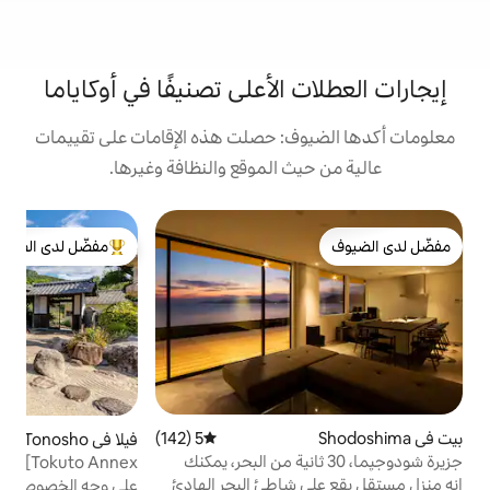
الأعلى تصنيفًا في أوكاياما
: حصلت هذه الإقامات على تقييمات
 الموقع والنظافة وغيرها.
كو
مفضّل لدى الضيوف
من أبرز البيوت المفضّلة لدى الضيوف
س
ا
إ
م
ق
ا
ا
5 (142)
متوسط التقييم 5 من 5، 142 مراجعات
فيلا في Tonosho
5 (111)
متوسط التقييم 5 من 5، 111 
(
وجيما، 30 ثانية من البحر، يمكنك
Toshima retreat [Tokuto Annex] نزل شفاء
محاط بالطبيعة المطلة على البحر من قرية هادئة
شاطئ البحر الهادئ
على وجه الخصوص، قمنا بتجديد منزل خاص
ج