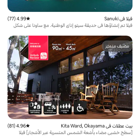
4.99 (77)
متوسط التقييم 4.99 من 5، 77 مراجعات
 سيتو إناي الوطنية. مع ساونا على شكل
4.96 (81)
متوسط التقييم 4.96 من 5، 81 مراجعات
شمس المتسربة عبر الأشجار] فيلا
ربعًا، حياة غير عادية ومتطورة، تتسع لثمانية