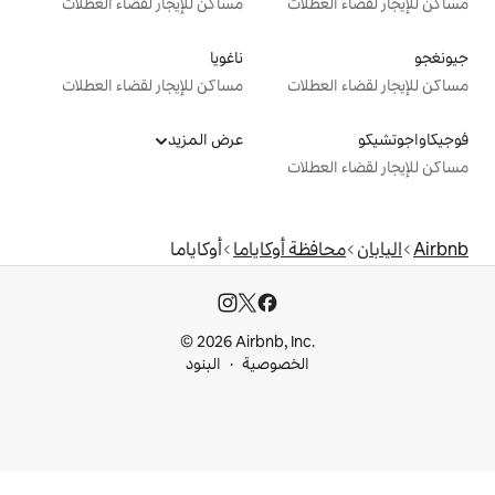
ت
مساكن للإيجار لقضاء العطلات
ناغويا
ت
مساكن للإيجار لقضاء العطلات
عرض المزيد
ت
أوكاياما
أوكاياما
© 2026 Airbnb, I
خصوصية
البنود