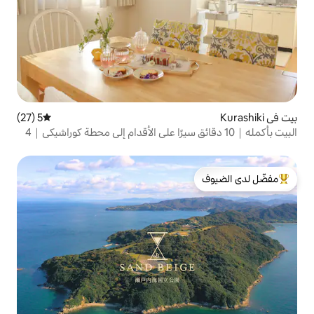
5 (27)
متوسط التقييم 5 من 5، 27 مراجعات
البيت بأكمله｜10 دقائق سيرًا على الأقدام إلى محطة كوراشيكي｜4
لدى الضيوف