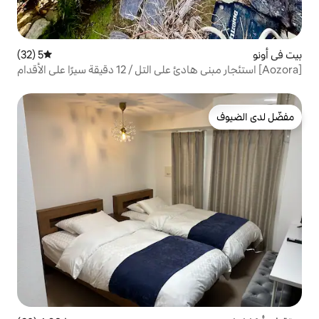
5 (32)
متوسط التقييم 5 من 5، 32 مراجعات
[Aozora] استئجار مبنى هادئ على التل / 12 دقيقة سيرًا على الأقدام
اء أونو