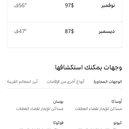
$‏97
56°ف
$‏87
47°ف
تكشافها
ع أخرى من الإقامات
أبرز المعالم القريبة
بوسان
ت
مساكن للإيجار لقضاء العطلات
فوكوكا