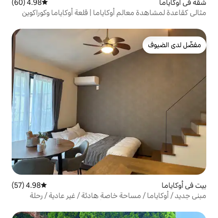
4.98 (60)
متوسط التقييم 4.98 من 5، 60 مراجعات
م أوكاياما | قلعة أوكاياما وكوراكوين
ى الأقدام على مقربة من أوموميتشي |
ضًا سرير مريح من نوع Serta فاخر
4.98 (57)
متوسط التقييم 4.98 من 5، 57 مراجعات
احة خاصة هادئة / غير عادية / رحلة
 / مساحة للأطفال، مناسبة للعائلة