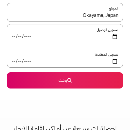
ل باستخدام السهمين لأعلى ولأسفل أو استكشف عن طريق اللمس أو السحب.
بحث
 عن أماكن إقامة للإيجار