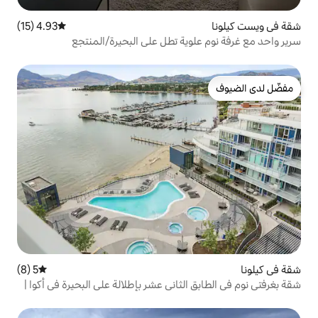
4.93 (15)
متوسط التقييم 4.93 من 5، 15 مراجعات
وية تطل على البحيرة/المنتجع
5 (8)
متوسط التقييم 5 من 5، 8 مراجعات
لثاني عشر بإطلالة على البحيرة في أكوا |