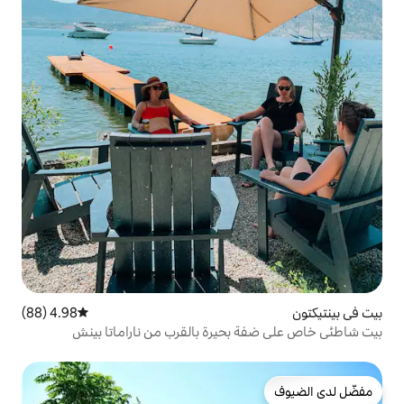
4.98 (88)
متوسط التقييم 4.98 من 5، 88 مراجعات
حيرة بالقرب من ناراماتا بينش