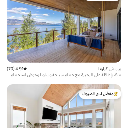
4.91 (70)
متوسط التقييم 4.91 من 5، 70 مراجعات
ة مع حمام سباحة وساونا وحوض استحمام
لدى الضيوف