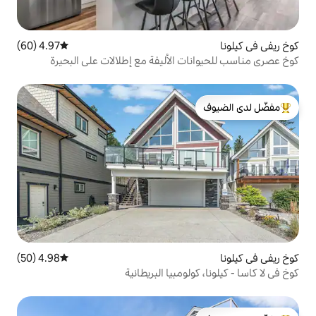
4.97 (60)
متوسط التقييم 4.97 من 5، 60 مراجعات
 الأليفة مع إطلالات على البحيرة
لدى الضيوف
4.98 (50)
متوسط التقييم 4.98 من 5، 50 مراجعات
ومبيا البريطانية