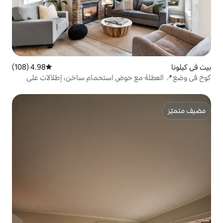
4.98 (108)
متوسط التقييم 4.98 من 5، 108 مراجعات
 حوض استحمام ساخن، إطلالات على