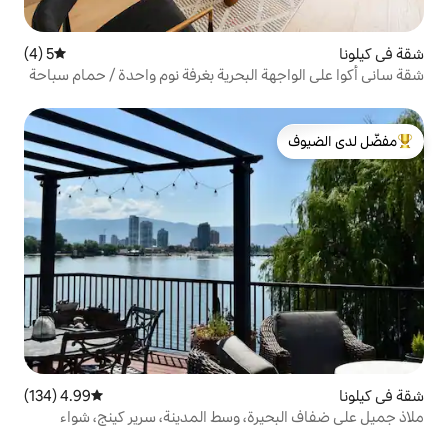
5 (4)
متوسط التقييم 5 من 5، 4 مراجعات
ة البحرية بغرفة نوم واحدة / حمام سباحة
لدى الضيوف
4.99 (134)
متوسط التقييم 4.99 من 5، 134 مراجعات
رة، وسط المدينة، سرير كينج، شواء