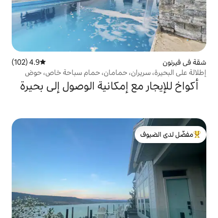
4.9 (102)
متوسط التقييم 4.9 من 5، 102 مراجعات
ران، حمامان، حمام سباحة خاص، حوض
 إمكانية الوصول إلى بحيرة
لدى الضيوف