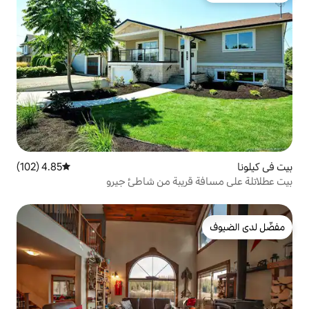
4.85 (102)
متوسط التقييم 4.85 من 5، 102 مراجعات
ريبة من شاطئ جيرو