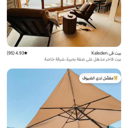
4.93 (95)
متوسط التقييم 4.93 من 5، 95 مراجعات
بحيرة، شرفة خاصة
لدى الضيوف