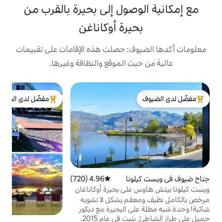
صول إلى بحيرة بالقرب من
يرة أوكاناغن
: حصلت هذه الإقامات على تقييمات
 الموقع والنظافة وغيرها.
ب
مفضّل لدى الضيوف
ك
لدى الضيوف
من أبرز البيوت المفضّلة لدى الضيوف
س
ي
ع
ب
ك
ا
ب
نا
4.96 (720)
متوسط التقييم 4.96 من 5، 720 مراجعات
و
ع
لى بحيرة أوكاناغان
ا
م بشكل لا تشوبه
ا
على البحيرة مع ديكور
ب
جميل على طراز الشاطئ. بنيت في عام 2015.