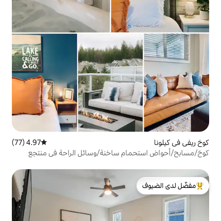
4.97 (77)
متوسط التقييم 4.97 من 5، 77 مراجعات
م ساخنة/وسائل الراحة في منتجع
لدى الضيوف