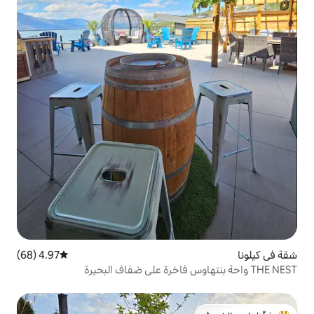
4.97 (68)
متوسط التقييم 4.97 من 5، 68 مراجعات