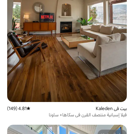
4.81 (149)
متوسط التقييم 4.81 من 5، 149 مراجعات
 في سكاها+ ساونا