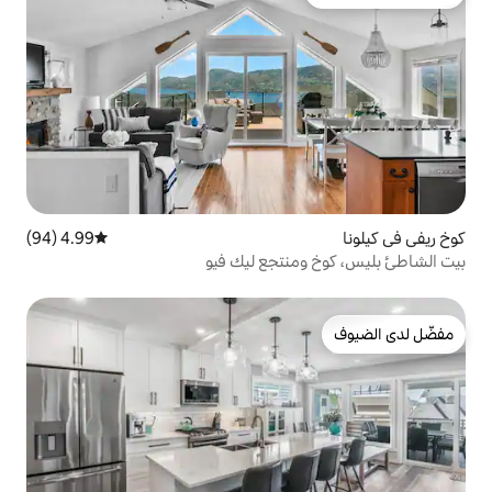
لدى الضيوف
4.99 (94)
متوسط التقييم 4.99 من 5، 94 مراجعات
نتجع ليك فيو