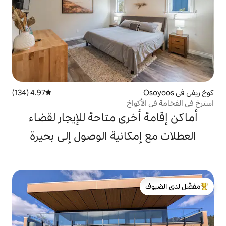
4.97 (134)
متوسط التقييم 4.97 من 5، 134 مراجعات
واخ
خرى متاحة للإيجار لقضاء
كانية الوصول إلى بحيرة
لدى الضيوف