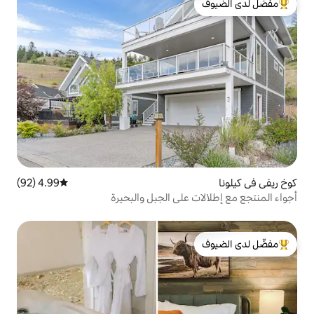
لدى الضيوف
4.99 (92)
متوسط التقييم 4.99 من 5، 92 مراجعات
على الجبل والبحيرة
لدى الضيوف