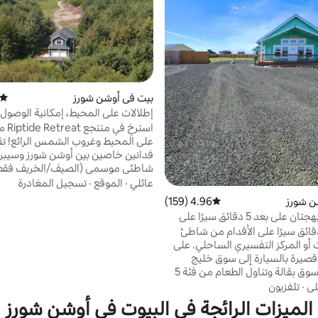
بيت في أوشن شورز
متوسط
إطلالات على المحيط، إمكانية الوصول 
الشاطئ، فناء مسوّر للكلاب
استرخِ 
على المحيط وغروب الشمس الرائع! تق
فدانين خاصين بين أوشن شورز وسيبر
شاطئي موسمي (الصيف/الخريف فقط
جميع الدراجات/المركبات الآلية ممنوعة 
عائلي
·
الموقع
·
تسجيل المغادرة
على المسار والكثبان الرملية. دقيقتان 
ن شورز
4.96 (159)
متوسط التقييم 4.96 من 5، 159 مراجعات
إلى مدخل الشاطئ العام. استمتع بم
غرفتا نوم مبهجتان على بعد 5 دقائق سيرًا على
بالكامل، وساحة مسيجة للكلاب، وشوا
لشاطئ. الحيوانات الأليفة مجانية
ى بعد 5 دقائق سيرًا على الأقدام من شاطئ
بالبروبان، وشرفة كبيرة، وأرائك قابلة لل
 أو المركز التفسيري الساحلي. على
ومدفأة كهربائية، وتلفزيونات ذكية، وم
قصيرة بالسيارة إلى سوق خليج
كيورغ، وحديقتي لعب متنقلتين، وغرف
أويهوت مع سوق بقالة وتناول الطعام من فئة 5
وألعاب شاطئية، وغير ذلك الكثير. يتس
البيع بالتجزئة. هناك الكثير من
لي
·
تلفزيون
لسيارتين صغيرتين.
طرق الوصول إلى الشاطئ. على بعد 3 أميال فقط
الميزات الرائجة في البيوت في أوشن شورز
دينة حيث يمكنك الاستمتاع