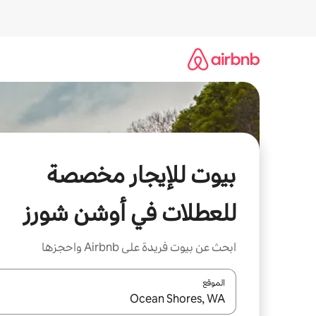
خطى
لى
لمحتوى
بيوت للإيجار مخصصة
للعطلات في أوشن شورز
ابحث عن بيوت فريدة على Airbnb واحجزها
الموقع
عند توفر النتائج، انتقل باستخدام السهمين لأعلى ولأسف