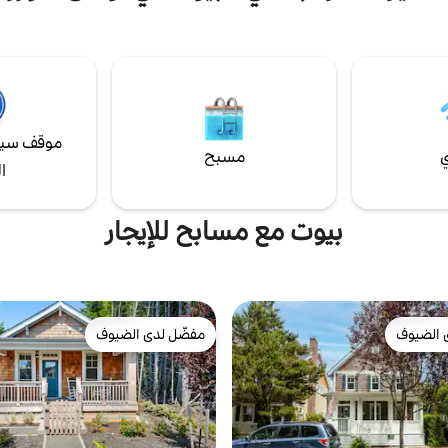
صغر والقوارب المصدات في الممر،
جات والدراجات النارية، والبولينغ،
وعربات الجولف وملعب جولف مكون من 18
يضًا الكثير من المطاعم والبارات
 تنسَ الكازينو! ابحث عن "فعاليات
للمهرجانات القادمة.
موقف سيا
ي
مسبح
ا
بيوت مع مسابح للإيجار
 الضيوف
مفضّل لدى الضيوف
 الضيوف
مفضّل لدى الضيوف