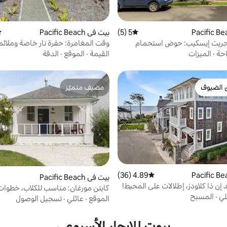
5 (5)
متوسط التقييم 5 من 5، 5 مراجعات
بيت في Pacific Beach
مت
 جريت إيسكيب: حوض استحمام
وقت المغامرة: حفرة نار خاصة وملائم
احة
·
الميزات
القيمة
·
الموقع
·
الدقة
 الضيوف
مضيف متميّز
 الضيوف
مضيف متميّز
4.89 (36)
متوسط التقييم 4.89 من 5، 36 مراجعات
بيت في Pacific Beach
إن ذا كلاودز، إطلالات على المحيط!
كابتن مورغان: مناسب للكلاب، خطوات
لي
·
المسبح
الحديقة
الموقع
·
عائلي
·
تسجيل الوصول
بيوت للإيجار الأسبوعي