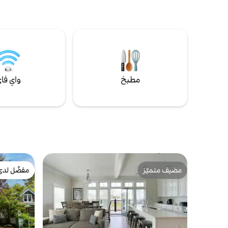
بالغولف الم
وتأجير الدرا
حفرة. يوجد أ
والمتاجر. لا
أوشن شورز" 
مطبخ
واي فا
مضيف متميّز
مفضّل لدى
مضيف متميّز
مفضّل لدى