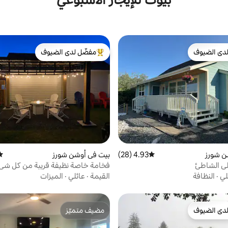
دى الضيوف
مفضّل لدى الضيوف
بيوت المفضّلة لدى الضيوف
من أبرز البيوت المفضّلة لدى الضيوف
ن شورز
4.93 (28)
متوسط التقييم 4.93 من 5، 28 مراجعات
بيت في أوشن شورز
متو
لى الشاطئ
فخامة خاصة نظيفة قريبة من كل شيء
للزوجين
لي
·
النظافة
القيمة
·
عائلي
·
الميزات
دى الضيوف
مضيف متميّز
بيوت المفضّلة لدى الضيوف
مضيف متميّز