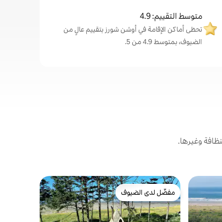
متوسط التقييم: 4.9
تحظى أماكن الإقامة في أوشن شورز بتقييم عالٍ من
الضيوف، بمتوسط 4.9 من 5.
ظافة وغيرها.
بيت في أوش
مفضّل لدى الضيوف
مفضّل 
شاطئ~حوض
مفضّل لدى الضيوف
من أبرز ا
أركيد~طاولة
382 بي