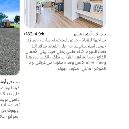
بيت في أوشن شورز
4.9 (182)
متوسط التقييم 4.9 من 5، 182 مراجعات
مواجهة للقناة • حوض استحمام ساخن • موقد
نار خارجي • حيوانات أليفة • تتسع لـ 8 أشخاص
حوض استحمام ساخن على القناة. موقد النار
تحت النجوم. فناء خلفي رملي حيث يبني الأطفال
القلاع بينما تشاهد القوارب تطفو بالقرب من هنا.
Shore Thing هي وحدة مكونة من غرفتي نوم
وحمامين — تقع على أحد جانبي الدوبلكس
الموقع
·
عائلي
·
مكيف الهواء
المطل على المياه في Twin Shores على القناة
الكبرى. يتسع لـ 8 أشخاص، ونرحب باصطحاب
بيت في أوش
الحيوانات الأليفة. جناح يضم سرير كينج مع
إطلالات على القناة ومدخل إلى سطح يحتوي على
الأقدام من ا
عل
حوض استحمام ساخن. غرفة Starfish المكونة
دامون بوينت
من سريرين بطابقين تسع 4 أشخاص. سرير أريكة
بُعد مسافة 
يتسع لنوم شخصين آخرين. فناء مغطى يحتوي
على مدفأة غاز ومطبخ مجهز بالكامل. يبعد
نجوم ومحلات 
الموقع
·
عائ
شاطئ ديمون بوينت 0.5 ميل. استأجر كلا
الجانبين ونم 14 شخصًا. المتعة هي شيء
من وسط الم
ساحلي.