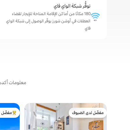
توفُّر شبكة الواي فاي
180 مكانًا من أماكن الإقامة المتاحة للإيجار لقضاء
العطلات في أوشن شورز يوفّر الوصول إلى شبكة الواي
فاي
معلومات أكدها
مفضّل لدى الضيوف
مفضّل ل
مفضّل لدى الضيوف
من أبرز ال