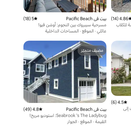
4.86 (14)
وسط التقييم 4.86 من 5، 14 مراجعات
بيت في Pacific Beach
5 (18)
متوسط التقييم 5 من 5، 18 مراجعات
ة للكلاب
مسرحية سيبروك بين النجوم: أوشن فيو!
عائلي
·
الموقع
·
المساحات الداخلية
مضيف متميّز
مضيف متميّز
4.5 (6)
متوسط التقييم 4.5 من 5، 6 مراجعات
 إلى
بيت في Pacific Beach
4.8 (49)
متوسط التقييم 4.8 من 5، 49 مراجعات
Seabrook 's The Ladybug: استوديو مريح!
القيمة
·
الموقع
·
الجوار