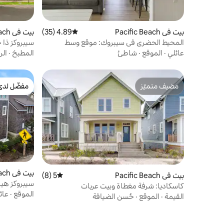
بيت في Pacific Beach
4.89 (35)
متوسط التقييم 4.89 من 5، 35 مراجعات
بيت في Pacific Beach
المحيط الحضري في سيبروك: موقع وسط
سيبروكز ذا
المدينة!
ساخن!
عائلي
·
الموقع
·
شاطئ
المطبخ
·
الر
مضيف متميّز
مفضّل لدى
مضيف متميّز
مفضّل لدى
بيت في Pacific Beach
بيت في Pacific Beach
5 (8)
متوسط التقييم 5 من 5، 8 مراجعات
سيبروكز هيد 
كاسكاديا: شرفة مغطاة وبيت عربات
الموقع
·
عائ
القيمة
·
الموقع
·
حُسن الضيافة