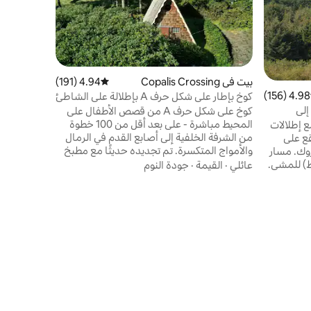
البيت الأني
العديد من 
الموقع
·
عا
ومدفأة مري
مع حوض اس
بيت في Copalis Crossing
4.94 (191)
متوسط التقييم 4.94 من 5، 191 مراجعات
غرفة الألعا
4.98 (156)
 التقييم 4.98 من 5، 156 مراجعات
كوخ بإطار على شكل حرف A بإطلالة على الشاطئ
بلياردو ولو
مع حوض استحمام ساخن
إلى
كوخ على شكل حرف A من قصص الأطفال على
دي والمزيد
المحيط مباشرة - على بعد أقل من 100 خطوة
في منتجع Riptide Retreat مع إطلالات
عطلة تتمنى 
من الشرفة الخلفية إلى أصابع القدم في الرمال
ع على
والأمواج المتكسرة. تم تجديده حديثًا مع مطبخ
وك. مسار
كامل وحمام فاخر بالإضافة إلى النوم لستة
) للمشي.
عائلي
·
القيمة
·
جودة النوم
أشخاص. يطل حوض الاستحمام الساخن والدش
منعًا باتًا
الخارجي الساخن على الشاطئ البكر الذي تشاركه
بالسيارة
فقط مع عدد قليل من المنازل الأخرى. يُبقيك
طبخ مجهز
الإنترنت عالي السرعة على اتصال أو استرخاء تام
ية تعمل
مع حوض الاستحمام ذو القدم المخلبية وموقد
إمالة،
الخشب. تقع متاجر ومطاعم سيبروك الجذابة
اكينة
على بعد دقيقتين بالسيارة أو 15 دقيقة سيرًا على
ة غسيل،
الأقدام على الشاطئ.
ع المرآب