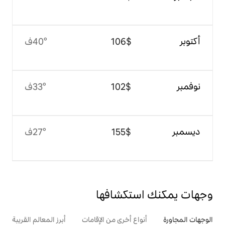
$‏106
40°ف
$‏102
33°ف
$‏155
27°ف
تكشافها
ع أخرى من الإقامات
أبرز المعالم القريبة