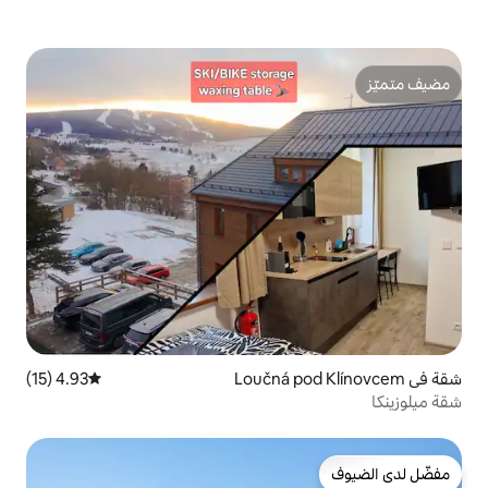
4.93 (15)
متوسط التقييم 4.93 من 5، 15 مراجعات