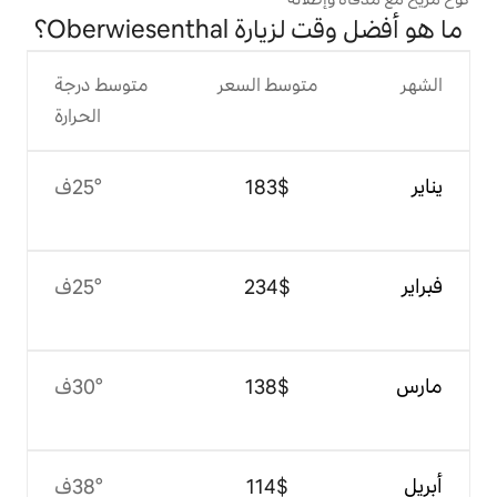
Oberwiesen؟
وسط السعر
متوسط درجة
الحرارة
$‏183
25°ف
$‏234
25°ف
$‏138
30°ف
$‏114
38°ف