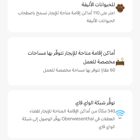
ة
لى 110 أماكن إقامة متاحة للإيجار تسمح باصطحاب
حة للإيجار تتوفّر بها مساحات
ي فاي
ماكن الإقامة المتاحة للإيجار لقضاء
العطلات في Oberwiesenthal يوفّر الوصول إلى شبكة