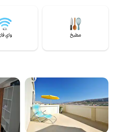
تقع منطقة الاستقبال ، يتم الترحيب بك من خلال
التنفس الذي يطل على مناظر الخليج التي تمتد
من أحد جانبي الغرفة إلى الآخر. تتميز الشقة
بمخطط أرضي مثالي مع غرفة معيشة واسعة مع
سرير أريكة إضافي ومطبخ مجهز تجهيزًا كاملاً مع
منطقة لتناول الطعام وثلاث غرف نوم مع أسرّة
مطبخ
واي فا
كبيرة وخزانة ملابس وحمامين مع دش
ومراحيض. يملأ البحر الأدرياتيكي الأزرق الجميل
إطلالات النافذة من كل من غرفة المعيشة/
الطعام وغرفة النوم. تستوعب بشكل مريح ما
يصل إلى 8 بالغين (يحتوي على 3 أسرّة مزدوجة +
سرير أريكة لشخصين). يتم توفير سرير إضافي
قابل للطي عند الطلب لضيف إضافي واحد كحد
أقصى للإقامة. الأثاث الأبيض الحديث المصنوع
حسب الطلب والتصميم المفتوح الذي يوفر تدفقًا
سلسًا للمساحة والضوء يمنح هذه الشقة
المكونة من ثلاث غرف نوم وحمامين شعورًا
بالاسترخاء والراحة. توفر إطلالات غير محجوبة عن
المحيط من غرفة المعيشة وإحدى غرف النوم
الراحة والهدوء والمناظر الطبيعية الخلابة. تحتوي
الشقة على مكيف هواء مركزي في غرفة المعيشة
وكل غرفة نوم ، وهي ضرورية لقضاء فترة هادئة
بعد الظهر مع فنجان من الشاي بعد الاستمتاع
بالسباحة الطويلة على شاطئ فيداليتشي. تم