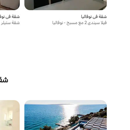
على خليج زرتشي هي واحدة من أفضل النقاط
في هذه الشقة. إذا كنت محظوظًا، فقد تتجسس
على الدلافين القفز. إذا كنت في شركة أو ترغب
شقة في نوفاليا
شقة في نوفا
فقط في الاسترخاء تحت أشعة الشمس ، فيمكنك
فيلا سيندي 2 مع مسبح - نوفاليا
شقة ستيلر
الذهاب إلى تراس الاستحمام تحت أشعة
الشمس الجميل بجوار حمام السباحة أو
المنطقة المجاورة لشاطئ به كراسي شاطئية
ومظلات مجانية والعديد من وسائل الراحة الأخرى
لضمان أنك ستستمتع بوقت رائع هنا. يحتوي
حمام السباحة على غطاء قابل للتراجع عن البحر
يغطي حمام السباحة أثناء الليل أو الطقس
السيء حتى تتمكن من الحصول على سباحة
مريحة. استمتع بنمط حياة باج الهادئ
والشاطئ... من أواخر الربيع حتى أوائل الخريف.
شقق
إذا كنت ترغب في الاسترخاء تمامًا خلال عطلتك
دون طهي ، يوجد في المنزل مطعم بارباتي في
انتظارك لاكتشاف مطبخنا الكونتيننتال/البحر
الأبيض المتوسط الرائع الذي يستمتع به العديد
من المقيمين والزائرين على شاطئ زرتشي. لقد
أعددنا لك وجبات إفطار من أجزاء مختلفة من
كرواتيا لتجربتها. إلى جانب أطباق الأسماك
واللحوم من قائمة الطعام الخاصة بنا، يمكنك
تذوق البيتزا المخبوزة في فرن الخباز أو الاستمتاع
بالأطباق النباتية. يوجد منتجع صحي صغير في