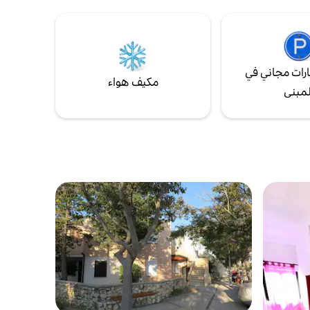
ڤراتنيكا،
رات مجاني في
مكيف هواء
لمبنى