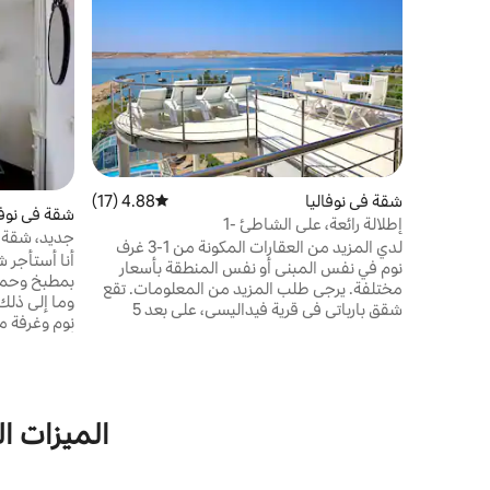
شقة في نوفاليا
4.88 (17)
متوسط التقييم 4.88 من 5، 17 مراجعات
شقة في نوفا
إطلالة رائعة، على الشاطئ -1
جديد، شقة ن
لدي المزيد من العقارات المكونة من 1-3 غرف
أنا أستأجر ش
نوم في نفس المبنى أو نفس المنطقة بأسعار
بمطبخ وحمام
مختلفة. يرجى طلب المزيد من المعلومات. تقع
وما إلى ذلك
شقق بارباتي في قرية فيداليسي، على بعد 5
نوم وغرفة م
كيلومترات فقط من مدينة نوفاليا وعلى بعد
أيضًا شواية
دقائق من شواطئ باغ الرائعة بما في ذلك شاطئ
زرتشي الشهير عالميًا. تقع الشقق في موقع مثالي
،وهي قريبة 
على بعد خطوات فقط من الشاطئ العام
لدينا أيضا 
المرصوف بالحصى. الشقة أيضًا مناسبة للأطفال،
للحصول على 
الميزات ال
وهي بيت رائع لقضاء العطلات العائلية مع مسبح
وشاطئ وملعب للأطفال على بعد خطوات قليلة
فقط. عند دخولك الطابق الرئيسي من بيتنا حيث
صباحًا.