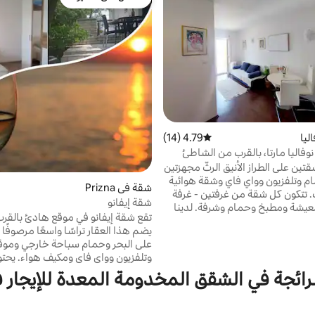
مفضّل لدى الضيوف
ليا
4.79 (14)
متوسط التقييم 4.79 من 5، 14 مراجعات
وفاليا مارتا، بالقرب من الشاطئ
قتين على الطراز الأنيق الرثّ مجهزتين
 وتلفزيون وواي فاي وشقة هوائية
شقة في Prizna
. تتكون كل شقة من غرفتين - غرفة
شقة إيفانو
عيشة ومطبخ وحمام وشرفة. لدينا
تقع شقة إيفانو في موقع هادئ بالقرب
 يمكنك استخدامها لحفلات الشواء.
يضم هذا العقار تراسًا واسعًا مرصوفًا
تقع الشقق في ساموراشنيجي ضع 17 B نوفاليا
على البحر وحمام سباحة خارجي ومو
جدًا من وسط المدينة والشاطئ.
وتلفزيون وواي فاي ومكيف هواء. يحت
مساحة كافية لوقوف السيارات.
على ميكروويف وفرن كهربائي وثلاجة 
جميع المعلومات الإضافية ، يرجى
رائجة في الشقق المخدومة المعدة للإيجار ف
كهربائي وغسالة. يتم تقديم إمكانية ال
الاتصال بي. تسجيل الوصول: من الساعة 12:00
بالقارب للضيوف. يمكنك أيضًا الاستمت
مساءً ، تسجيل المغادرة:بحلول الساعة 10:00
الأسماك. بالقرب من ميناء العبارات لج