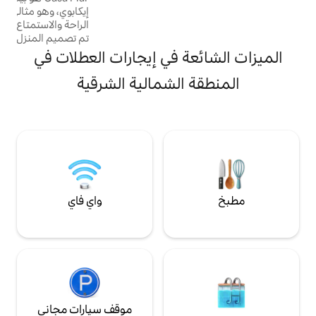
توصيلها إلى الشاليه (بين الساعة 7:00 صباحًا
إيكابوي، وهو مثالي لأولئك الذين يرغبون في
والساعة 10:00 صباحًا) • مضيف يقظ • إطلالة
الراحة والاستمتاع بأيام هادئة على شاطئ البحر.
 بدر كامل وسماء
تم تصميم المنزل، الذي يتمتع بإطلالة رائعة على
المحيط، لتوفير الراحة ولقضاء لحظات مميزة مع
ة في إيجارات العطلات في
العائلة أو الأصدقاء. يقدم المسكن: إطلالة على🌊
المحيط 🏊 حمام سباحة خاص 🛏 3 غرف نوم
الشمالية الشرقية
بحمامات داخلية ومكيف هواء 👤يستوعب ما
يصل إلى 8 ضيوف 🌴 شرفة بأرجوحة شبكية
وإطلالة على المحيط مطبخ 🍽 مجهز 🔥 مسكن
مثالي للتجمع والاسترخاء
واي فاي
موقف سيارات مجاني