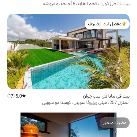
مفروشة
لدى الضيوف
5.0 (17)
متوسط التقييم 5.0 من 5، 17 مراجعات