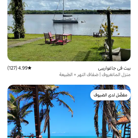
4.99 (127)
متوسط التقييم 4.99 من 5، 127 مراجعات
هر + الطبيعة