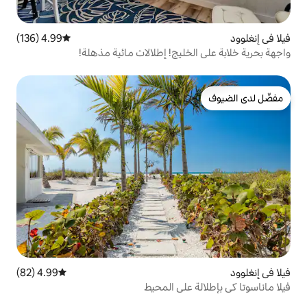
4.99 (136)
متوسط التقييم 4.99 من 5، 136 مراجعات
ليج! إطلالات مائية مذهلة!
4.99 (82)
متوسط التقييم 4.99 من 5، 82 مراجعات
على المحيط