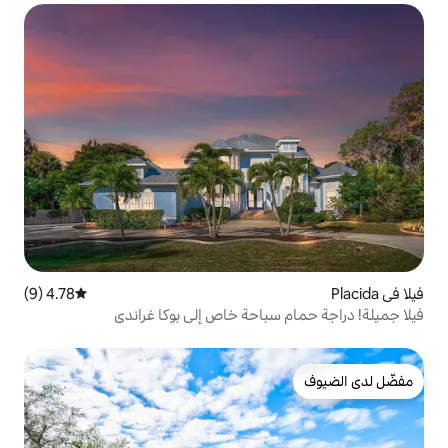
4.78 (9)
متوسط التقييم 4.78 من 5، 9 مراجعات
باحة خاص إلى بوكا غراندي