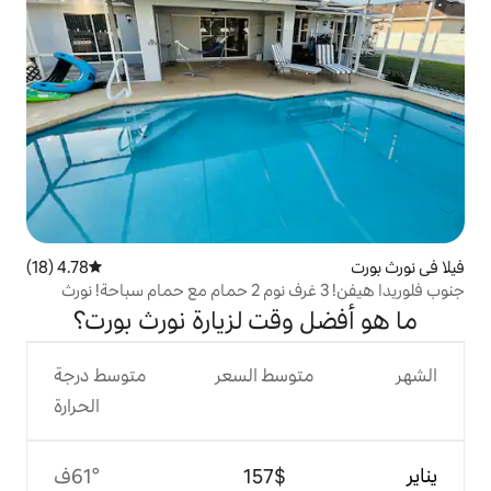
4.78 (18)
متوسط التقييم 4.78 من 5، 18 مراجعات
جنوب فلوريدا هيفن! 3 غرف نوم 2 حمام مع حمام سباحة! نورث
قت لزيارة نورث بورت؟
وسط السعر
متوسط درجة
الحرارة
$‏157
61°ف