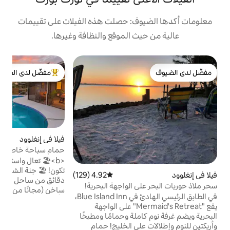
ف: حصلت هذه الفيلات على تقييمات
 الموقع والنظافة وغيرها.
ف
مفضّل لدى الضيوف
ف
من أبرز البيوت المفضّلة لدى الضيوف
ا
ت
ف
أ
ا
ا
ا
س
فيلا في إنغلوود
4.97 (115)
متوسط التقييم 4.97 من 5، 115 مراجعات
ل
حمام سباحة خاص·غرفة ألعاب·معدات
الشاطئ·شارك تيث بارادايس
<b>🏖️ تعال واستمتع بفلوريدا كما ينبغي أن
تكون! 🏖️ جنة الشاطئ الخاصة بك تنتظر على بعد
4.92 (129)
متوسط التقييم 4.92 من 5، 129 مراجعات
أ
دقائق من ساحل خليج إنغلوود! 🌊 حمام سباحة
 الواجهة البحرية!
ج
ساخن (مجانًا من نوفمبر إلى أبريل!) 🎮 غرفة
إ
في الطابق الرئيسي الهادئ في Blue Island Inn،
الألعاب - حمام سباحة، سهام، هوكي هوائي 🌴
ش
يقع "Mermaid's Retreat" على الواجهة
شريط لاناي وتيكي المغطى 🔥 مدفأة مريحة وركن
لة وحمامًا ومطبخًا
للقراءة معدات 🏄 الشاطئ مشمولة 🍹
وأريكتين للنوم وإطلالات على الخليج! حمام
بلاكستون جريل 📺 تلفازان ذكيان وواي فاي عالي