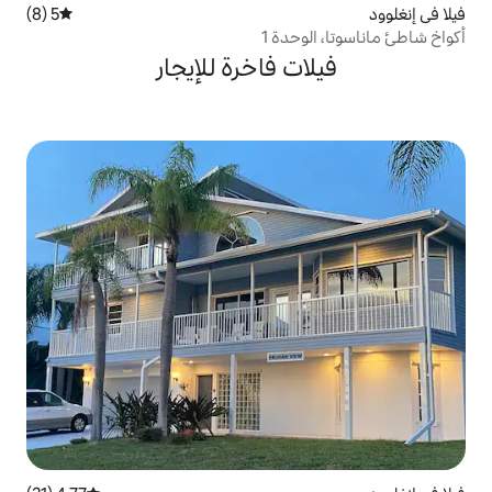
5 (8)
متوسط التقييم 5 من 5، 8 مراجعات
دة 1
ت فاخرة للإيجار