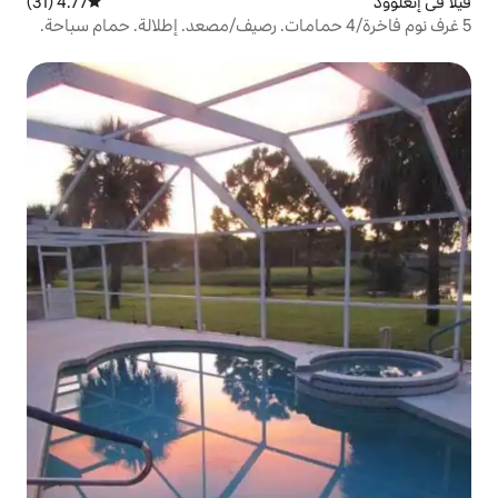
4.77 (31)
متوسط التقييم 4.77 من 5، 31 مراجعات
م فاخرة/4 حمامات. رصيف/مصعد. إطلالة. حمام سباحة.