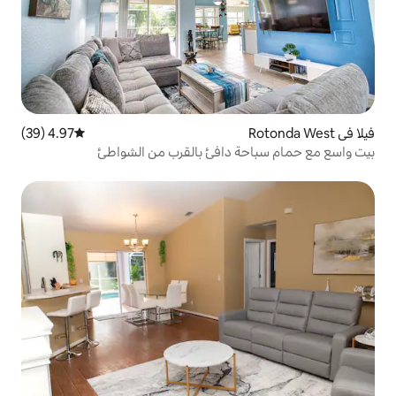
4.97 (39)
متوسط التقييم 4.97 من 5، 39 مراجعات
 دافئ بالقرب من الشواطئ