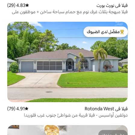
4.83 (29)
متوسط التقييم 4.83 من 5، 29 مراجعات
م مع حمام سباحة ساخن + موظفون على
لدى الضيوف
4.91 (79)
متوسط التقييم 4.91 من 5، 79 مراجعات
يبة من شواطئ جنوب غرب فلوريدا