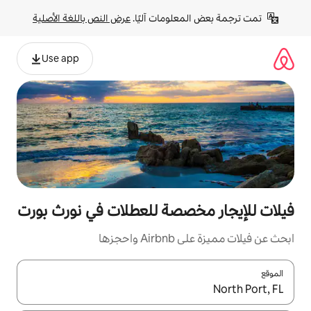
لومات آليًا. 
عرض النص باللغة الأصلية
Use app
صصة للعطلات في نورث بورت
جزها
ل باستخدام السهمين لأعلى ولأسفل أو استكشف عن طريق اللمس أو السحب.