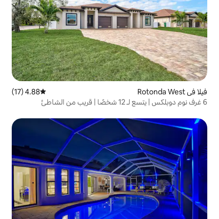
4.88 (17)
متوسط التقييم 4.88 من 5، 17 مراجعات