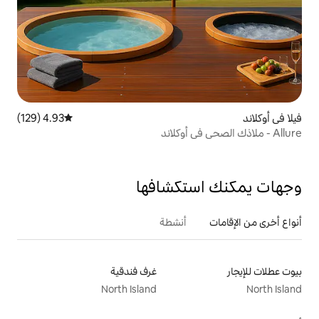
4.93 (129)
متوسط التقييم 4.93 من 5، 129 مراجعات
تكشافها
أنشطة
غرف فندقية
North Island