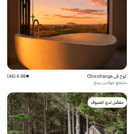
4.98 (46)
متوسط التقييم 4.98 من 5، 46 مراجعات