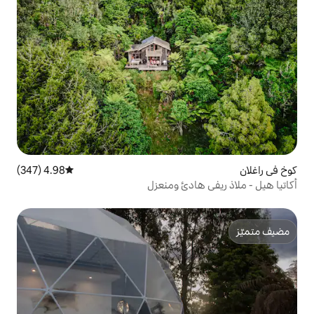
4.98 (347)
متوسط التقييم 4.98 من 5، 347 مراجعات
دئ ومنعزل