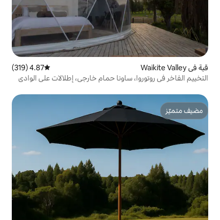
4.87 (319)
متوسط التقييم 4.87 من 5، 319 مراجعات
، ساونا حمام خارجي، إطلالات على الوادي