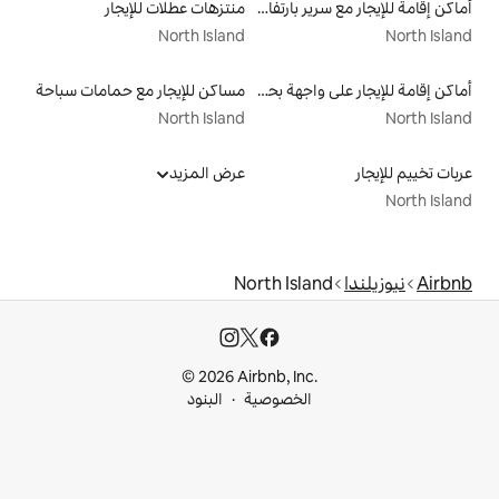
أماكن إقامة للإيجار مع سرير بارتفاع مناسب يراعي سهولة الوصول
منتزهات عطلات للإيجار
North Island
أماكن إقامة للإيجار على واجهة بحرية
مساكن للإيجار مع حمامات سباحة
North Island
عرض المزيد
North Is
© 2026 Airbnb, I
خصوصية
البنود