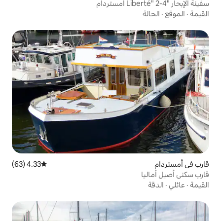
4.33 (63)
متوسط التقييم 4.33 من 5، 63 مراجعات