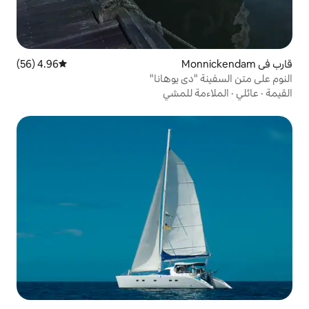
4.96 (56)
متوسط التقييم 4.96 من 5، 56 مراجعات
 يوهانا"
للمشي