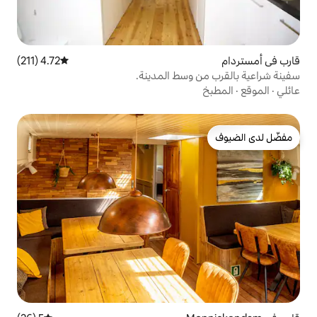
4.72 (211)
متوسط التقييم 4.72 من 5، 211 مراجعات
وسط المدينة.