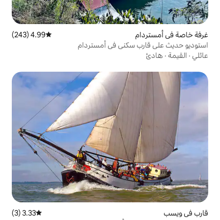
4.99 (243)
متوسط التقييم 4.99 من 5، 243 مراجعات
سكني في أمستردام
3.33 (3)
متوسط التقييم 3.33 من 5، 3 مراجعات