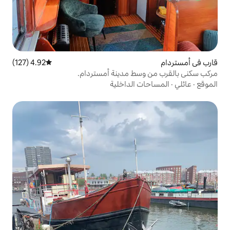
4.92 (127)
متوسط التقييم 4.92 من 5، 127 مراجعات
ط مدينة أمستردام.
الداخلية