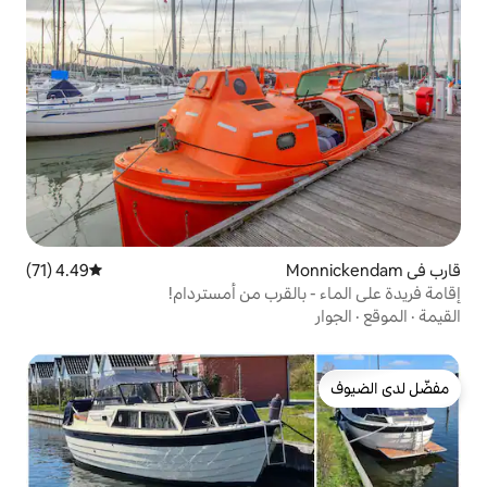
4.49 (71)
متوسط التقييم 4.49 من 5، 71 مراجعات
القرب من أمستردام!