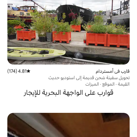
4.81 (174)
متوسط التقييم 4.81 من 5، 174 مراجعات
إلى استوديو حديث
واجهة البحرية للإيجار