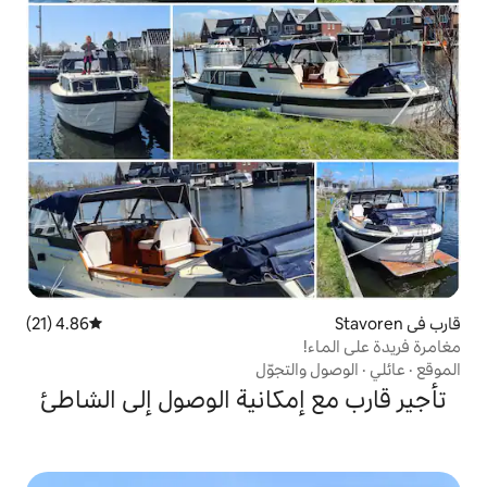
4.86 (21)
متوسط التقييم 4.86 من 5، 21 مراجعات
تجوّل
مكانية الوصول إلى الشاطئ