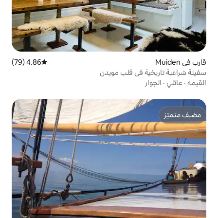
4.86 (79)
متوسط التقييم 4.86 من 5، 79 مراجعات
 قلب مويدن