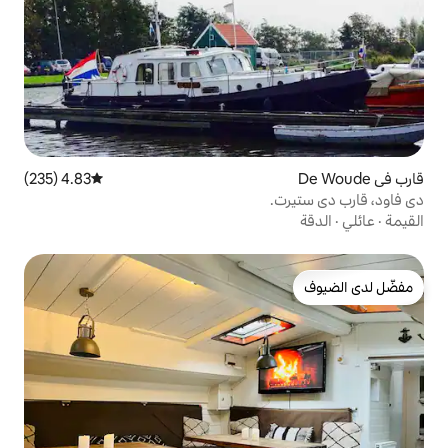
4.83 (235)
متوسط التقييم 4.83 من 5، 235 مراجعات