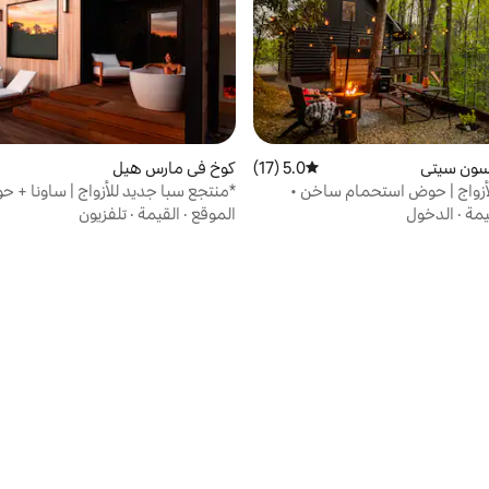
يسون سيتي
5.0 (17)
متوسط التقييم 5.0 من 5، 17 مراجعات
كوخ في مارس هيل
لأزواج | حوض استحمام ساخن •
*منتجع سبا جديد للأزواج | ساونا + 
 مياه باردة
استحمام خارجي
يمة
·
الدخول
الموقع
·
القيمة
·
تلفزيون