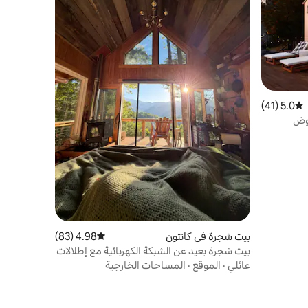
5.0 (41)
متوسط التقييم 5.0 من 5، 41 مراجعات
حوض
بيت شجرة في كانتون
4.98 (83)
متوسط التقييم 4.98 من 5، 83 مراجعات
بيت شجرة بعيد عن الشبكة الكهربائية مع إطلالات
في مزرعة بقر هايلاند بمساحة 23 فدانًا
عائلي
·
الموقع
·
المساحات الخارجية