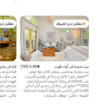
مفضّل لدى الضيوف
مفضّل لدى
من أبرز البيوت المفضّلة لدى الضيوف
مفضّل لدى
بيت شجرة في أولد فورت
4.99 (795)
متوسط التقييم 4.99 من 5، 795 مراجعات
قبة في ماري
بيت شجرة رومانسي منعزل فاخر مع حوض
قبة تري توب 
استحمام ساخن
شلال
***العقار رقم 1 الأكثر إدراجًا في قوائم الأمنيات
هل علقت في
على Airbnb في ولاية كارولينا الشمالية لعام
الهواء الجبل
2020*** انطلق في رحلة إلى إحدى أكثر أماكن
الإقامة التي لا تُنسى في ولاية كارولينا الشمالية –
مسارات شلال
بيتك الخاص على شجرة الذي يقع في أعماق
قريب، أو ار
القيمة
·
عائلي
·
موقف السيارات
عائلي
·
المو
الغابة، والمصمم للاسترخاء والرومانسية
الكبير مع إط
والتواصل والهدوء التام. امشِ عبر جسر متأرجح
بالهدوء عل