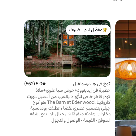
كوخ في باني
مفضّل لدى الضيوف
مفضّل 
بيت شجرة 
من أبرز البيوت المفضّلة لدى الضيوف
من أبرز ا
استحمام 
أكثر أماكن 
فاخرة عصر
هادئ في ال
عائلي
·
المو
استمتع برحل
العملاقة. ع
وتذوق النب
كوخ في هندرسونفيل
5.0 (562)
متوسط التقييم 5.0 من 5، 562 مراجعات
الفنية وال
حظيرة في إيدينوود+حوض سبا علوي+ملاذ
والتجديف و
الأزواج الفاخر
كوخ فاخر خاص للأزواج بالقرب من أشفيل، نورث
وبلوينج روك
كارولاينا. The Barn at Edenwood هو كوخ
شوجر.
جبلي بتصميم عصري لقضاء عطلات رومانسية
وخلوات هادئة منفردًا في جبال بلو ريدج. شقة
علوية خاصة في المنتجع الصحي مع حوض
الموقع
·
القيمة
·
الوصول والتجوّل
استحمام وسرير كينج وإطلالات على الغابة من
الأرض إلى السقف. مصمم خصيصًا للأزواج الذين