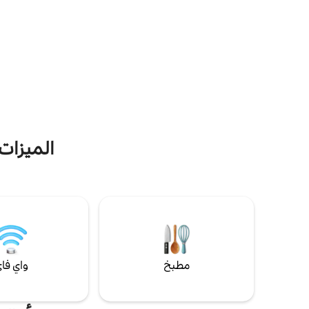
إلى واحتك المنعزلة، التي تحيط بها أشجار الخشب
والذي يطل ع
الصلب الشاهقة وأشجار الغار الجبلية. بدءًا من
عل
احتساء القهوة في الصباح بين الأشجار وحتى
قضاء الأمسيات في حوض الاستحمام الساخن
تحت النجوم، تبدو كل لحظة هنا وكأنها تجربة
باردة أكثر م
استثنائية.
أدناه!
الميزات 
مطبخ
واي فا