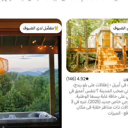
 الضيوف
مفضّل لدى الضيوف
 الضيوف
من أبرز البيوت المفضّلة لدى الضيوف
ون
4.92 (146)
متوسط التقييم 4.92 من 5، 146 مراجعات
في أبريل • إطلالات على بلو ريدج،
 صخب المدينة ؟ تنفس أعمق في
ي على حافة غابة بيسغا الوطنية.
مرحاض خارجي خاص جديد (2025). تنزه في 3
ات ذات مناظر خلابة في مكان
تشف القهوة الساخنة من سريرك
قع
·
الميزات
لالة على الجبال السوداء. استمتعوا
ى سطحنا المرتفع المصمم خصيصًا