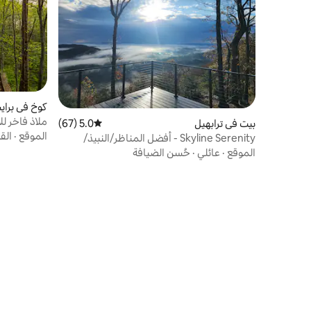
كوخ في برا
ملاذ فاخر ل
بيت في ترابهيل
5.0 (67)
متوسط التقييم 5.0 من 5، 67 مراجعات
ساونا • حوض
الموقع
·
الق
Skyline Serenity - أفضل المناظر/النبيذ/
الغولف/التنزه/الاسترخاء
الموقع
·
عائلي
·
حُسن الضيافة