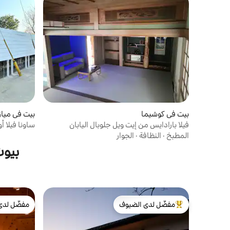
بيت في كوشيما
بيت في مياز
فيلا بارادايس من إيت ويل جلوبال اليابان
ساونا فيلا
المطبخ
·
النظافة
·
الجوار
بيوت
مفضّل لدى الضيوف
مفضّل لدى
من أبرز البيوت المفضّلة لدى الضيوف
مفضّل لدى