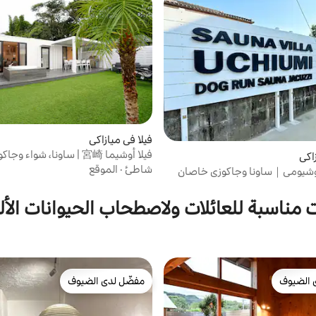
فيلا في ميازاكي
فيلا أوشيما 宮崎 | ساونا، شواء وجاكوزي
اكي
شاطئ
·
الموقع
 أوشيومي｜ساونا وجاكوزي خاصان
 مناسبة للعائلات ولاصطحاب الحيوانات الأل
 الضيوف
مفضّل لدى الضيوف
 الضيوف
مفضّل لدى الضيوف