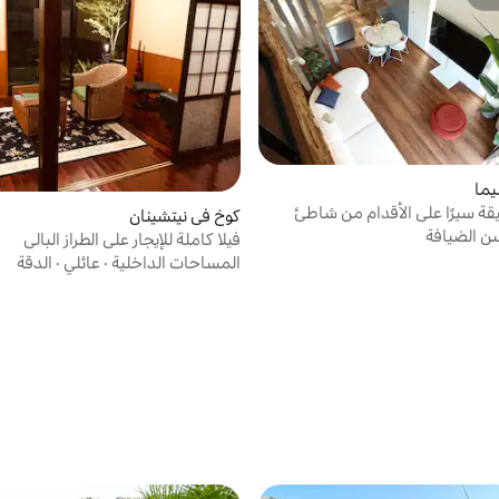
ّز
يما
قة سيرًا على الأقدام من شاطئ
كوخ في نيتشينان
ساونا وحمام مفتوح فيلا للإيجار
ن الضيافة
فيلا كاملة للإيجار على الطراز البالي
المساحات الداخلية
·
عائلي
·
الدقة