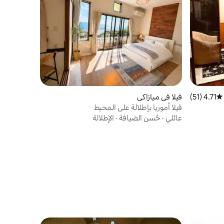
4.71 (51)
متوسط التقييم 4.71 من 5، 51 مراجعات
فيلا في ميازاكي
فيلا أموريا بإطلالة على المحيط
عائلي
·
حُسن الضيافة
·
الإطلالة