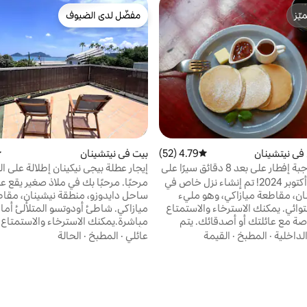
ّز
مفضّل لدى الضيوف
ّز
مفضّل لدى الضيوف
في نيتشينان
4.79 (52)
متوسط التقييم 4.79 من 5، 52 مراجعات
بيت في نيتشينان
م
مقهى مع وجبة إفطار على بعد 8 دقائق سيرًا على
إيجار عطلة بيجي نيكينان إطلالة على ا
شارع يوتسو للتسوق يوصى به للسفر
ياباني للإيجار
الافتتاح في أكتوبر 2024! تم إنشاء نزل خاص في
مرحبًا. مرحبًا بك في ملاذ صغير يقع 
يشينانكوست درايف منزل واحد
ان، مقاطعة ميازاكي، وهو مليء
ساحل دايدوزو، منطقة نيشينان، مقا
النهر
توائي. يمكنك الاسترخاء والاستمتاع
ميازاكي. شاطئ أودوتسو المتلألئ أ
بمساحة خاصة مع عائلتك أو أصدقائك. يتم
مباشرة.يمكنك الاسترخاء والاستمتاع
الإفطار في المقهى الشهير
الأمواج في الخلفية. المسكن الذ
لداخلية
·
المطبخ
·
القيمة
عائلي
·
المطبخ
·
الحالة
"Aburatsu Coffee +"، الذي يبعد 8 دقائق سيرًا
قديمًا جيدًا يبدو وكأن الوقت قد توقف
من العقار، لدينا "فطائر كيوشو"
روتينك المزدحم وضع نفسك في أجوا
هيرة. يتم استخدام "فطائر كيوشو"، بما في
الحنين إلى الماضي. أمام البيت
لذيذ من محافظة أويتا، والأرز البني
بوابة وشاحنة قديمة.هذه فرصة فريد
 مبيدات حشرية من قبل مزارع كوجو
السكك الحديد