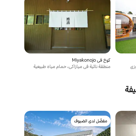
كوخ في Miyakonojo
منطقة نائية في ميازاكي، حمام مياه طبيعية
وساونا خيمة، إيجار كامل
يفة
مفضّل لدى الضيوف
مفضّل لدى الضيوف