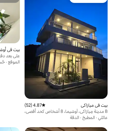
مفضّل لدى الضيوف
مضيف متمي
الإلكترونية السعة: ما يصل إلى 3 أشخاص 2 سرير
+ سرير أريكة رقم الإشعار: M450050859
بيت في أوش
على بعد دقي
أوشيما | مع 
الموقع
·
حُس
بأكملها [SUZU]
بيت في ميازاكي
4.87 (52)
متوسط التقييم 4.87 من 5، 52 مراجعات
B مدينة مِيازاكي، آوشيما، 8 أشخاص كحد أقصى،
فيلا مواجهة للمحيط حيث يمكنك النوم على
عائلي
·
المطبخ
·
الدقة
صوت أمواج البحر والاستيقاظ مع شروق الشمس
الجميل