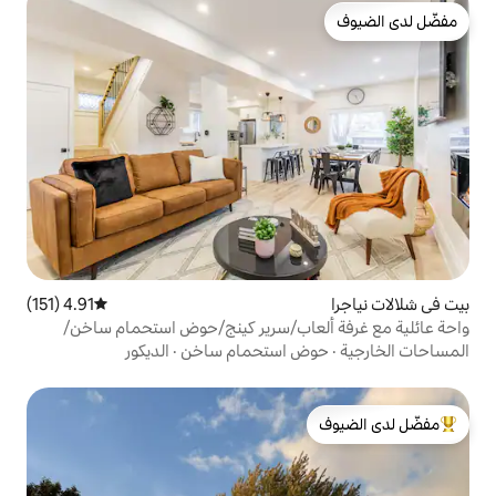
4.91 (151)
متوسط التقييم 4.91 من 5، 151 مراجعات
عاب/سرير كينج/حوض استحمام ساخن/
 استحمام ساخن
·
الديكور
لدى الضيوف