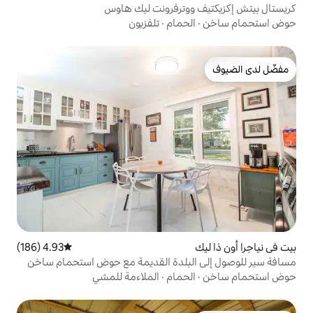
وترفرونت ليك هاوس
حمام
·
تلفزيون
4.93 (186)
متوسط التقييم 4.93 من 5، 186 مراجعات
لبلدة القديمة مع حوض استحمام ساخن
حمام
·
الملاءمة للمشي