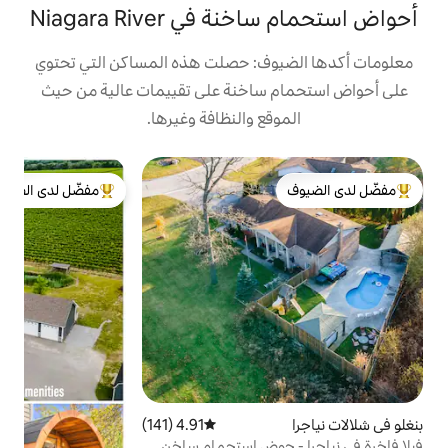
ي Niagara River
ف: حصلت هذه المساكن التي تحتوي
ساخنة على تقييمات عالية من حيث
ع والنظافة وغيرها.
ب
مفضّل لدى الضيوف
*
لدى الضيوف
من أبرز البيوت المفضّلة لدى الضيوف
س
ت
ح
ا
م
ل
4.91 (141)
متوسط التقييم 4.91 من 5، 141 مراجعات
حوض استحمام ساخن