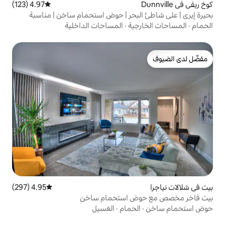
4.97 (123)
متوسط التقييم 4.97 من 5، 123 مراجعات
لبحر | حوض استحمام ساخن | مناسبة
ية
·
المساحات الداخلية
4.95 (297)
متوسط التقييم 4.95 من 5، 297 مراجعات
ض استحمام ساخن
حمام
·
الغسيل