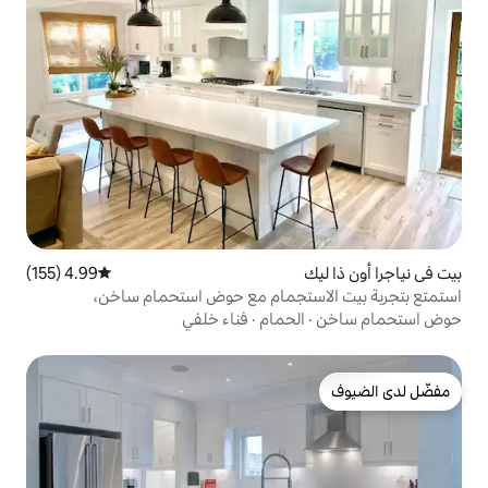
4.99 (155)
متوسط التقييم 4.99 من 5، 155 مراجعات
تجمام مع حوض استحمام ساخن،
حمام
·
فناء خلفي