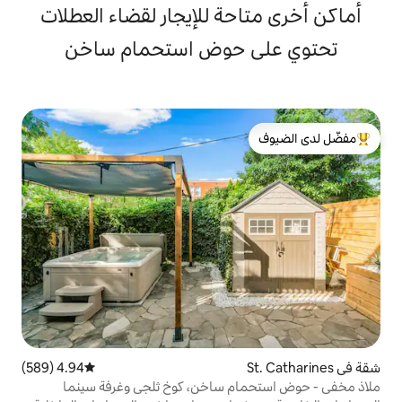
حة للإيجار لقضاء العطلات
 حوض استحمام ساخن
لدى الضيوف
4.94 (589)
متوسط التقييم 4.94 من 5، 589 مراجعات
م ساخن، كوخ ثلجي وغرفة سينما