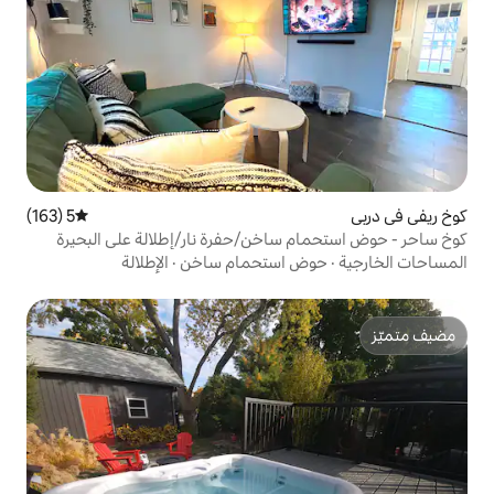
5 (163)
متوسط التقييم 5 من 5، 163 مراجعات
ساخن/حفرة نار/إطلالة على البحيرة
 استحمام ساخن
·
الإطلالة