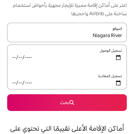
ميزة للإيجار مجهزة بأحواض استحمام
ل باستخدام السهمين لأعلى ولأسفل أو استكشف عن طريق اللمس أو السحب.
بحث
على تقييمًا التي تحتوي على