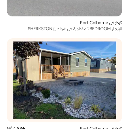
4.83 (6)
متوسط التقييم 4.83 من 5، 6 مراجعات