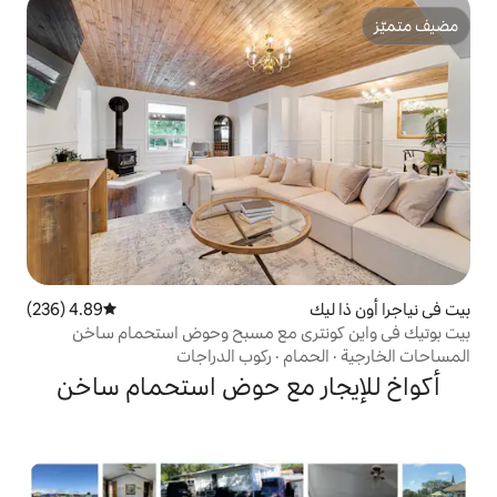
4.89 (236)
متوسط التقييم 4.89 من 5، 236 مراجعات
ري مع مسبح وحوض استحمام ساخن
ام
·
ركوب الدراجات
ر مع حوض استحمام ساخن