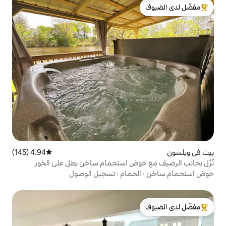
لدى الضيوف
4.94 (145)
متوسط التقييم 4.94 من 5، 145 مراجعات
وض استحمام ساخن يطل على الخور
حمام
·
تسجيل الوصول
لدى الضيوف