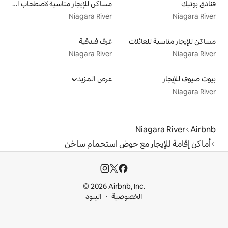
مساكن للإيجار مناسبة لاصطحاب الحيوانات الأليفة
Niagara River
لات
غرف فندقية
Niagara River
عرض المزيد
مع حوض استحمام ساخن
© 2026 Airbnb, I
خصوصية
البنود