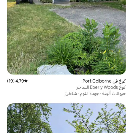
4.79 (19)
متوسط التقييم 4.79 من 5، 19 مراجعات
·
شاطئ