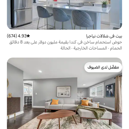
4.93 (674)
متوسط التقييم 4.93 من 5، 674 مراجعات
حوض استحمام ساخن في كندا بقيمة مليون دولار على بعد 8 دقائق
ية
·
الحالة