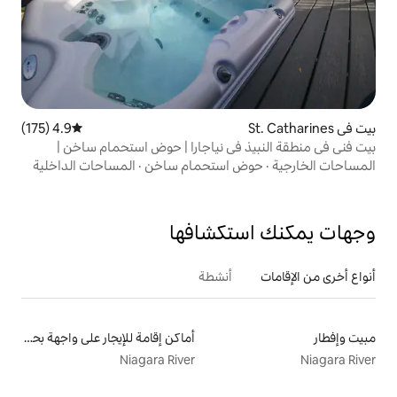
4.9 (175)
متوسط التقييم 4.9 من 5، 175 مراجعات
في نياجارا | حوض استحمام ساخن |
 استحمام ساخن
·
المساحات الداخلية
تكشافها
أنشطة
أماكن إقامة للإيجار على واجهة بحرية
Niagara River