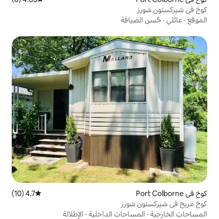
افة
4.7 (10)
متوسط التقييم 4.7 من 5، 10 مراجعات
ورز
احات الداخلية
·
الإطلالة