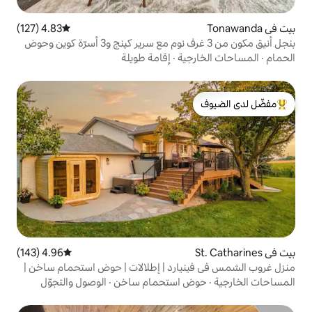
4.83 (127)
متوسط التقييم 4.83 من 5، 127 مراجعات
بنجل أنيق مكون من 3 غرف نوم مع سرير كينج و3 أسرّة كوين وحوض
ية
·
إقامة طويلة
لدى الضيوف
4.96 (143)
متوسط التقييم 4.96 من 5، 143 مراجعات
ارد | إطلالات | حوض استحمام ساخن |
 استحمام ساخن
·
الوصول والتجوّل