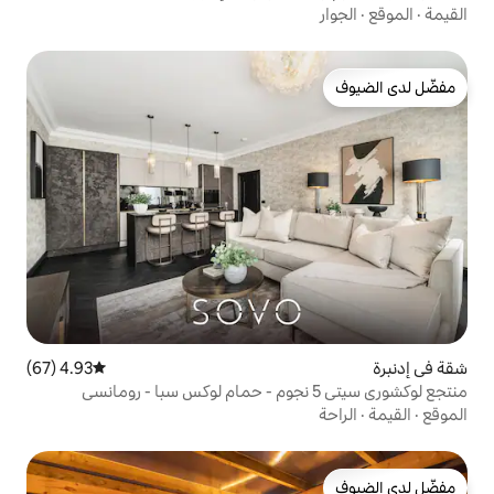
4.93 (67)
متوسط التقييم 4.93 من 5، 67 مراجعات