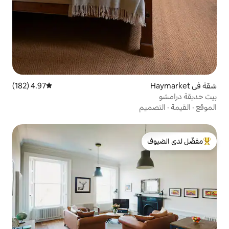
4.97 (182)
متوسط التقييم 4.97 من 5، 182 مراجعات
لدى الضيوف