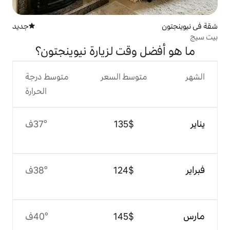
جديد
مكان إقامة جديد
قت لزيارة نيوينجتون؟
وسط السعر
متوسط درجة
الحرارة
$‏135
37°ف
$‏124
38°ف
$‏145
40°ف