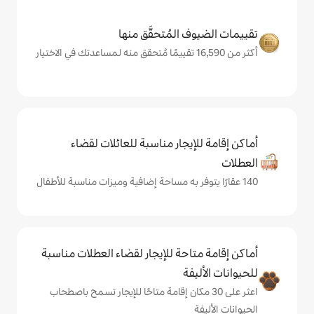
المُتحقَّق منها
يجار مناسبة للعائلات لقضاء
حة للإيجار لقضاء العطلات مناسبة
ة
ى 30 مكان إقامة متاحًا للإيجار تسمح باصطحاب