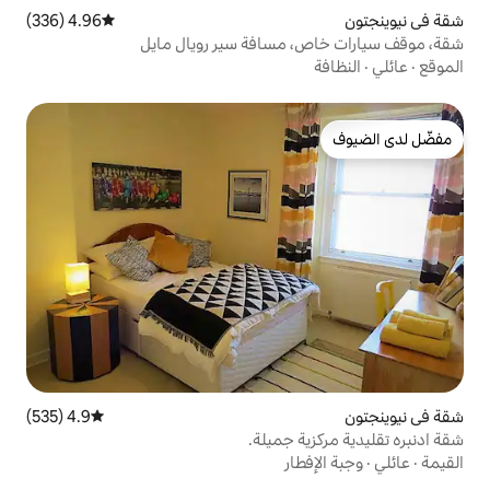
4.96 (336)
متوسط التقييم 4.96 من 5، 336 مراجعات
مسافة سير رويال مايل
4.9 (535)
متوسط التقييم 4.9 من 5، 535 مراجعات
 جميلة.
ار