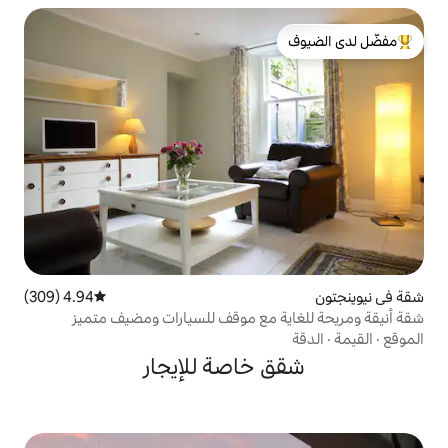
لدى الضيوف
4.94 (309)
متوسط التقييم 4.94 من 5، 309 مراجعات
 مع موقف للسيارات ومضيف متميز
خاصة للإيجار