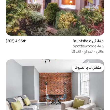
4.96 (205)
متوسط التقييم 4.96 من 5، 205 مراجعات