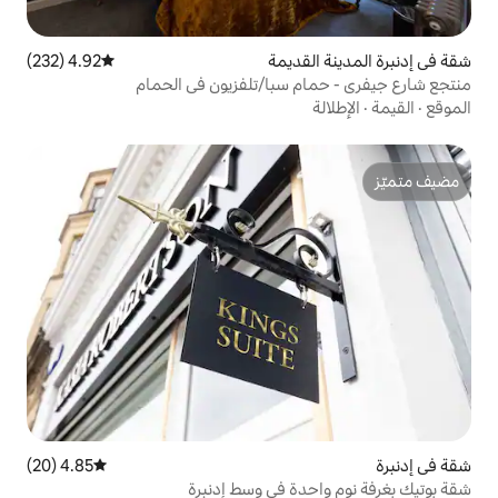
ديمة
4.92 (232)
متوسط التقييم 4.92 من 5، 232 مراجعات
 سبا/تلفزيون في الحمام
4.85 (20)
متوسط التقييم 4.85 من 5، 20 مراجعات
ة في وسط إدنبرة