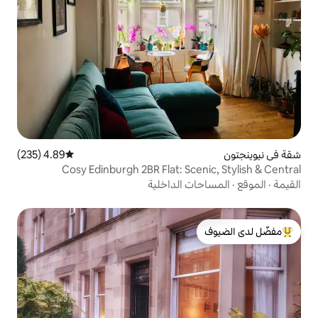
4.89 (235)
متوسط التقييم 4.89 من 5، 235 مراجعات
Cosy Edinburgh 2BR Flat: Sc
 الداخلية
لدى الضيوف