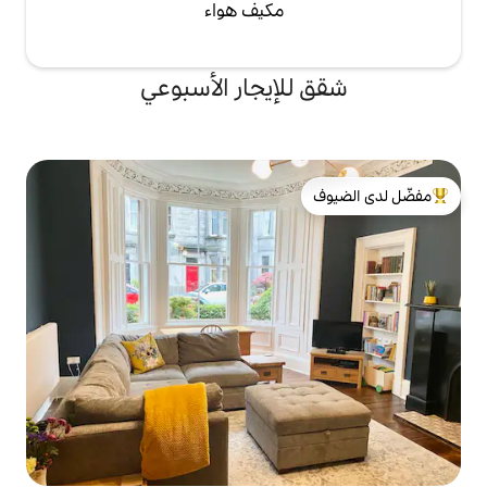
مكيف هواء
لإيجار الأسبوعي
لدى الضيوف