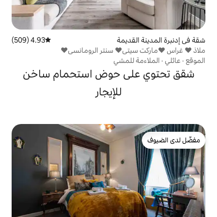
ديمة
4.93 (509)
متوسط التقييم 4.93 من 5، 509 مراجعات
للمشي
لى حوض استحمام ساخن
للإيجار