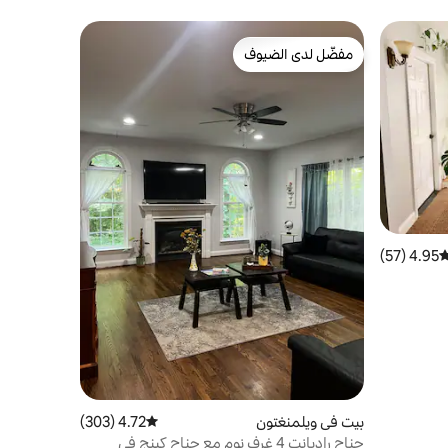
مفضّل لدى الضيوف
مفضّل لدى الضيوف
4.95 (57)
وسط التقييم 4.95 من 5، 57 مراجعات
بيت في ويلمنغتون
4.72 (303)
متوسط التقييم 4.72 من 5، 303 مراجعات
جناح راديانت 4 غرف نوم مع جناح كينج في