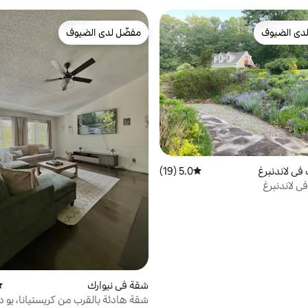
دى الضيوف
مفضّل لدى الضيوف
بيوت المفضّلة لدى الضيوف
مفضّل لدى الضيوف
في لاندنبرغ
5.0 (19)
متوسط التقييم 5.0 من 5، 19 مراجعات
ي لاندنبرغ
شقة في نيوارك
مت
شقة هادئة بالقرب من كريستيانا، يو د