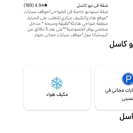
شقة في نيو كاسل
4.94 (189)
متوسط التقييم 4.94 من 5، 189 مراجعات
 مريحة ✔ 3 مناطق
ي تلفزيون
شقة استوديو خاصة في الضواحي/موقف سيارات
ذكي ✔ واي فاي ✔ موقف سيارات تعرَّف على
مجاني/موقع هادئ
*موقع هادئ/تكييف مركزي للتغلب على الحرارة.
منطقة ضواحي هادئة*نظيفة ومريحة * مدخل
شخصي يوفر الخصوصية**على بعد 5 دقائق من
كريستيانا مول*موقف سيارات مجاني بجوار
المدخل مع ممر كبير*إطلالات على المتنزه.
و كاسل
بالقرب من I-95 وRt-1 وجميع الطرق السريعة
الرئيسية**مريح وبأسعار معقولة لليلة واحدة أو
أكثر. * سرير كوين/مطبخ كامل/تلفزيون كبير/
أجهزة عالية الجودة يقع في طريق مسدود/واي
فاي مجاني وYouTube TV /ماكينة تحضير قهوة
Keurig. شقة في الطابق السفلي. الجميع مرحب
بهم. أتمنى أن تستمتع بإقامتك!!
رات مجاني في
مكيف هواء
لمبنى
كاسل