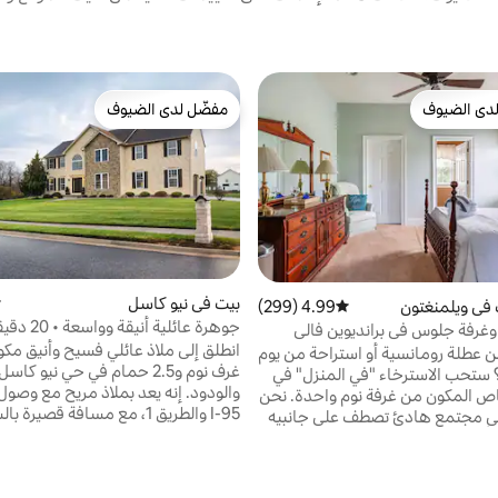
دى الضيوف
مفضّل لدى الضيوف
بيوت المفضّلة لدى الضيوف
مفضّل لدى الضيوف
بيت في نيو كاسل
م
في ويلمنغتون
4.99 (299)
متوسط التقييم 4.99 من 5، 299 مراجعات
جوهرة عائلية أنيقة
غرفة جلوس في برانديوين فالي
ويلمينغتون
عطلة رومانسية أو استراحة من يوم
غرف نوم و2.5 حمام في حي نيو كا
ستحب الاسترخاء "في المنزل" في
والودود. إنه يعد بملاذ مريح مع وصول
ص المكون من غرفة نوم واحدة. نحن
I-95 والطريق 1، مع مسافة قصيرة
 مجتمع هادئ تصطف على جانبيه
مركز كريستيانا التجاري المعفي من ال
ع أماكن التسوق والمطاعم المريحة
والمطاعم والمحلات التجارية والمعالم
يبة سيرًا على الأقدام. إيجارات
المثيرة. سيجعلك الجو العتيق المقت
دة للمسافرين بغرض العمل أو
الراحة الحديثة وقائمة وسائل الراحة ا