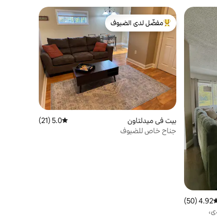
مفضّل لدى الضيوف
من أبرز البيوت المفضّلة لدى الضيوف
بيت في ميدلتاون
5.0 (21)
متوسط التقييم 5.0 من 5، 21 مراجعات
جناح خاص للضيوف
4.92 (50)
وسط التقييم 4.92 من 5، 50 مراجعات
ي،