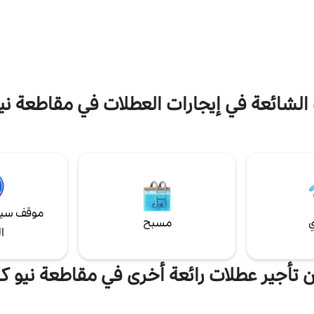
 ينتقلون. على بعد دقائق من تشادز
بالرهبة. ✔ 3 غرف نوم
ي ووادي برانديواين الخلاب، خطط
استراحة مطبخ ✔ كامل ✔ الفناء الخلف
 النبيذ والبيرة، أو التنزه في طرقنا
✔ 
تجربة العديد من شاتو دوبونت مع
المزيد أدناه!
ضيها الرائعة.
 الشائعة في إيجارات العطلات في مقاطعة ني
موقف سيا
ي
مسبح
ا
 تأجير عطلات رائعة أخرى في مقاطعة نيو 