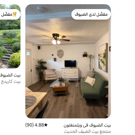
مفضّل لدى الضيوف
مفضّل ل
مفضّل لدى الضيوف
من أبرز ال
بيت الضيوف 
بيت كاريدج ف
بيت الضيوف في ويلمنغتون
4.88 (90)
متوسط التقييم 4.88 من 5، 90 مراجعات
منتجع بيت الضيف الحديث