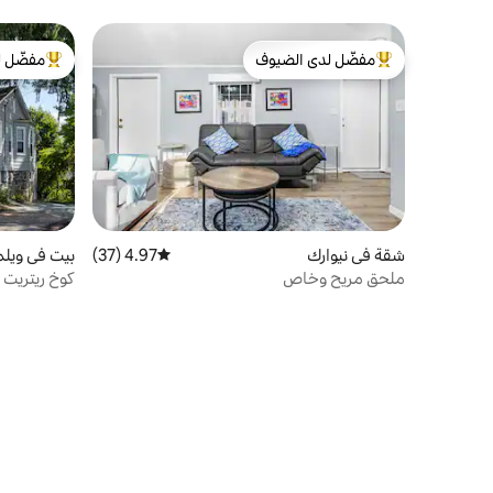
مفضّل لدى الضيوف
مفضّل ل
من أبرز البيوت المفضّلة لدى الضيوف
من أبرز ال
شقة في نيوارك
4.97 (37)
متوسط التقييم 4.97 من 5، 37 مراجعات
بيت في ويلم
ملحق مريح وخاص
كوخ ريتريت 
من I95