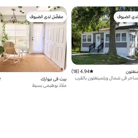
ويلمنجتون | مكتب
دى الضيوف
مفضّل لدى الضيوف
بيوت المفضّلة لدى الضيوف
مفضّل لدى الضيوف
نغتون
4.94 (18)
متوسط التقييم 4.94 من 5، 18 مراجعات
ساحر في شمال ويلمينغتون بالقرب
بيت في نيوارك
مت
ملاذ بوهيمي بسيط