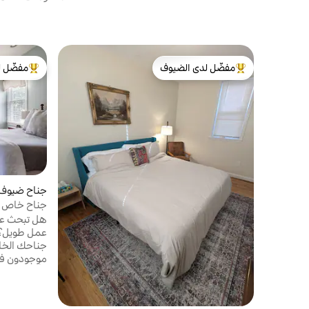
مفضّل لدى الضيوف
مفضّل ل
من أبرز البيوت المفضّلة لدى الضيوف
من أبرز ال
جناح ضيوف 
جناح خاص و
هل تبحث عن 
عمل طويل؟ 
جناحك الخا
موجودون في
الأشجار. تق
على مسافة قر
قصيرة وممت