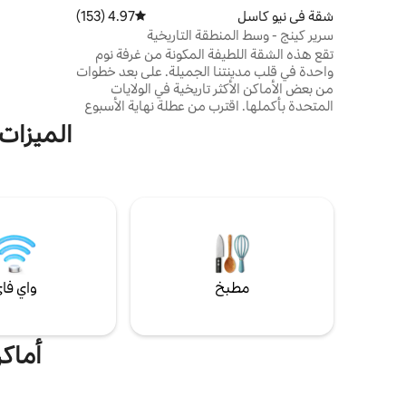
أولئك الذين
شقة في نيو كاسل
4.97 (153)
متوسط التقييم 4.97 من 5، 153 مراجعات
فورد التاريخ
سرير كينج - وسط المنطقة التاريخية
لجولة في درب
تقع هذه الشقة اللطيفة المكونة من غرفة نوم
الخضراء أو 
واحدة في قلب مدينتنا الجميلة. على بعد خطوات
حدائقها وأرا
من بعض الأماكن الأكثر تاريخية في الولايات
المتحدة بأكملها. اقترب من عطلة نهاية الأسبوع
ويمكنك التجول في متاحفنا المفيدة ومعارضنا
الميزات
على جانب الطريق أثناء الاستمتاع بالثقافة
المحلية. نحن مدينة متماسكة ويسعدنا أن نظهر
خارج المدينة "الطريق". في الأيام التي نفتح فيها،
استمتعنا برصيد بقيمة 15 دولارًا في اليوم لمقهىنا
المجاور. من فضلك استمتع بإقامتك! نحن
آسفون للغاية ولكن لا يُسمح باصطحاب الحيوانات
الأليفة.
مطبخ
واي فا
أماكن