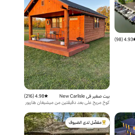
4.93 (98)
وسط التقييم 4.93 من 5، 98 مراجعات
بيت صغير في New Carlisle
4.98 (216)
متوسط التقييم 4.98 من 5، 216 مراجعات
كوخ مريح على بعد دقيقتين من ميشيغان هاربور
كانتري
مفضّل لدى الضيوف
من أبرز البيوت المفضّلة لدى الضيوف