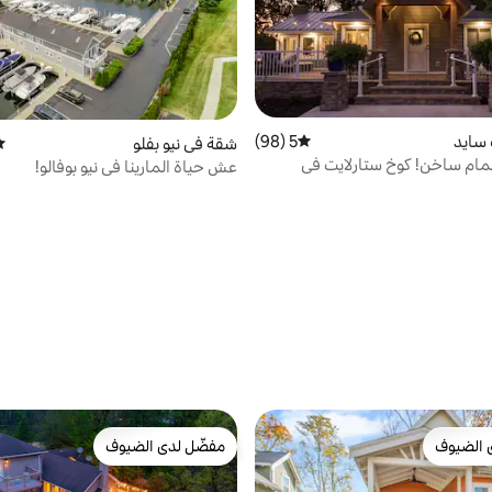
 سايد
5 (98)
متوسط التقييم 5 من 5، 98 مراجعات
شقة في نيو بفلو
مت
م ساخن! كوخ ستارلايت في
عش حياة المارينا في نيو بوفالو!
 الضيوف
مفضّل لدى الضيوف
 الضيوف
مفضّل لدى الضيوف