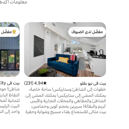
معلومات أكدها 
مفضّل لدى الضيوف
مفضّل ل
مفضّل لدى الضيوف
من أبرز ال
بيت في Michigan City
بيت في نيو بفلو
4.94 (231)
متوسط التقييم 4.94 من 5، 231 مراجعات
شاطئ! حوض 
خطوات إلى الشاطئ وستاربكس! ساحة خاصة،
حفرة نار! سر
موقد نار!
النقاط الب
يمكنك المشي إلى ستاربكس! يمكنك المشي إلى
الشاطئ والمقاهي والمحلات التجارية والآيس
كريم والبقالة! سريرين بحجم كوين وحمامين،
بيت مثالي للاستمتاع بفناء مسيج وشواية وحفرة
نار وألعاب الفناء! خذ بضعة أيام لاستكشاف
ميشيغان سي
مصانع النبيذ/مصانع الجعة والمعارض الفنية
شواية غاز ت
ومتاجر التحف والتجديف بالكاياك والكازينو