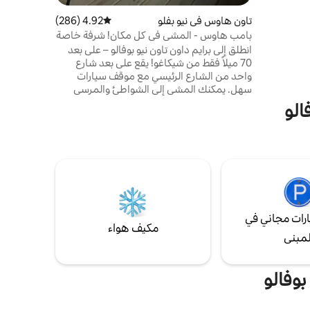
كبير مريح للغاية وأريكة قابلة للسحب تتسع لـ 4
تاون هاوس في نيو بفلو
4.92 (286)
متوسط التقييم 4.92 من 5، 286 مراجعات
ء خارجي
بامب هاوس - المشي في كل مكان! شرفة خاصة
ت/المشي
بها مدفأة!
انطلق إلى برايم داون تاون نيو بوفالو – على بعد
ق فقط من نيو بوفالو،
70 ميلاً فقط من شيكاغو! يقع على بعد شارع
وات
واحد من الشارع الرئيسي مع موقف سيارات
سهل. يمكنك المشي إلى الشواطئ والمرسى
وأمتراك. استرخ على الشرفة الخاصة مع حفرة نار
الو
الغاز. استئجار الدراجات والقوارب والكاياك. تناول
وجبات خفيفة في Stray Dog وGhost Isle
Brewery وOink's ice cream وCasey's.
تسوق في البوتيكات، واشرب النبيذ المحلي،
واستمتع بمناظر غروب الشمس في الميناء!
تجول في متنزه نهر غالين أو اذهب إلى كازينو فور
ويندز. انطلق إلى ملعب ويتاكر وودز للجولف، على
بعد دقائق.
رات مجاني في
مكيف هواء
لمبنى
بوفالو