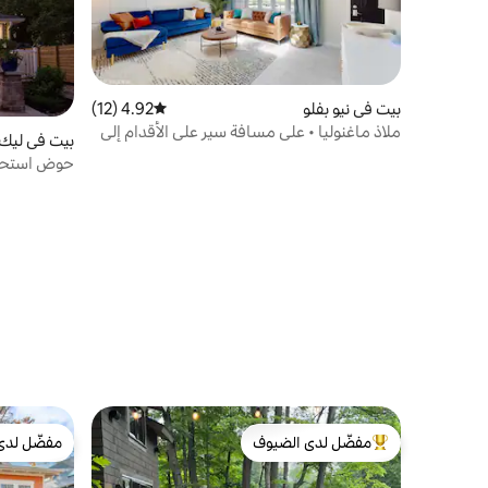
بيت في نيو بفلو
4.92 (12)
متوسط التقييم 4.92 من 5، 12 مراجعات
ملاذ ماغنوليا • على مسافة سير على الأقدام إلى
بيت في ليك
الشاطئ • إقامات جماعية
حوض استحما
ليكسايد!
مفضّل لدى الضيوف
مفضّل لدى
من أبرز البيوت المفضّلة لدى الضيوف
مفضّل لدى