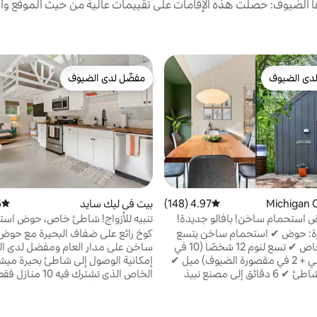
الضيوف: حصلت هذه الإقامات على تقييمات عالية من حيث الموقع وال
دى الضيوف
مفضّل لدى الضيوف
بيوت المفضّلة لدى الضيوف
مفضّل لدى الضيوف
4.97 (148)
متوسط التقييم 4.97 من 5، 148 مراجعات
بيت في ليك سايد
)
متوسط 
استحمام ساخن! بافالو جديدة!
تنبيه للأزواج! شاطئ خاص، حوض است
ير كينج!
ساخن وموقد نار!
ارزة: حوض ✔ استحمام ساخن يتسع
كوخ رائع على ضفاف البحيرة مع حوض
لثمانية أشخاص ✔ تسع لنوم 12 شخصًا (10 في
ساخن على مدار العام ومفضل لدى ال
البيت الرئيسي + 2 في مقصورة الضيوف) ميل ✔
إمكانية الوصول إلى شاطئ بحيرة ميش
واحد إلى الشاطئ ✔ 6 دقائق إلى مصنع نبيذ
الخاص الذي تشترك فيه 0
شادي كريك ✔ 10 دقائق إلى نيو بوفالو +
يكون مزدحمًا أبدًا! تبعد بوابة الوص
تي موقد ✔ خارجي وطاولة نزهة ✔
الشاطئ 7 دقائق سيرًا على الأقدام 
لفزيونات ✔ ذكية وألعاب لوحية سرير
شقة علوية تشبه المنزل نظيفة للغاية 