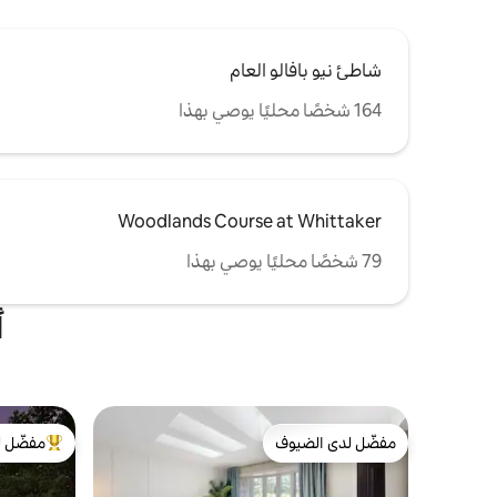
شاطئ نيو بافالو العام
164 شخصًا محليًا يوصي بهذا
Woodlands Course at Whittaker
79 شخصًا محليًا يوصي بهذا
أ
مفضّل لدى الضيوف
مفضّل ل
مفضّل لدى الضيوف
من أبرز ال