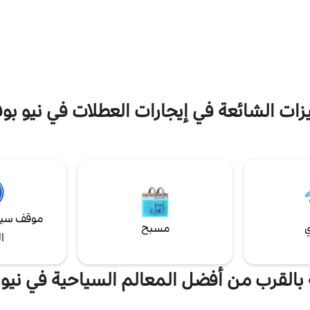
رفة النوم الرئيسية بيت ✔ فاخر
ًا قطعة أرض✔ خاصة مشجرة ✔
ضيوف (بحد أقصى). مدفأة حطب وفنا
بار ودراجتان للأطفال كراسي ✔
وشواية ويبر - ستحبها! مسار للدراجا
لعاب والعربة والمناشف مضارب ✔
في الأمام وعلى بعد 10 دقائ
لاعب قريبة ✔ موقف سيارات يتسع
وويستل ستوب، ومقهى - على بعد خط
ات محطة عمل✔ لشخصين ✔ واي فاي
قليلة!! أسرع!
 مخزونة ✔ بالكامل
زات الشائعة في إيجارات العطلات في نيو بوف
موقف سيا
ي
مسبح
ا
 بالقرب من أفضل المعالم السياحية في نيو 