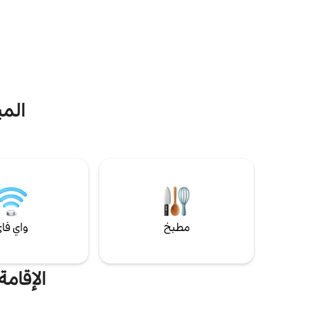
✔ كينج في غ
والمزيد! فرق موسيقية حية أيام الجمعة/السبت
مصمم خصيص
حتى حوالي الساعة 2 صباحًا عطلة نهاية الأسبوع
دراجتان للك
التذكارية إلى الخريف، رأس السنة الجديدة في
الشاطئ والأ
كايسي (خلف العقار). آلات الضوضاء في كل غرفة
بيكل بول وم
نوم. رسوم الحيوانات الأليفة 100 دولار، كلبان بحد
لأربع سيار
أقصى. تحتوي المناطق الخارجية على كاميرات
عالي السرعة
فيديو/صوت مع بث مباشر. Wp#bcnbwmech
المي
مطبخ
واي فا
الإقامة