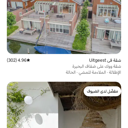
4.96 (302)
متوسط التقييم 4.96 من 5، 302 مراجعات
رة
الحالة