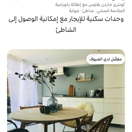
الة بانورامية
شواية
جار مع إمكانية الوصول إلى
الشاطئ