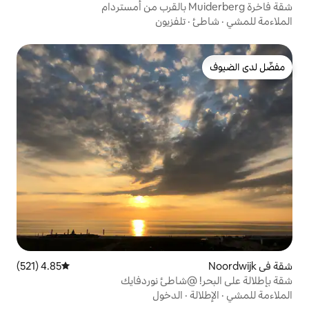
تلفزيون
4.85 (521)
متوسط التقييم 4.85 من 5، 521 مراجعات
@شاطئ نوردفايك
الدخول