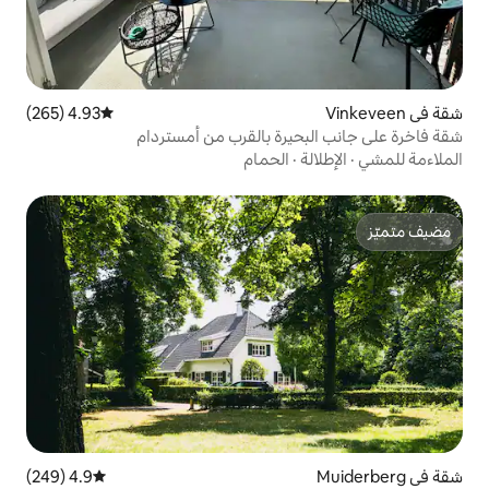
4.93 (265)
متوسط التقييم 4.93 من 5، 265 مراجعات
يرة بالقرب من أمستردام
الحمام
4.9 (249)
متوسط التقييم 4.9 من 5، 249 مراجعات