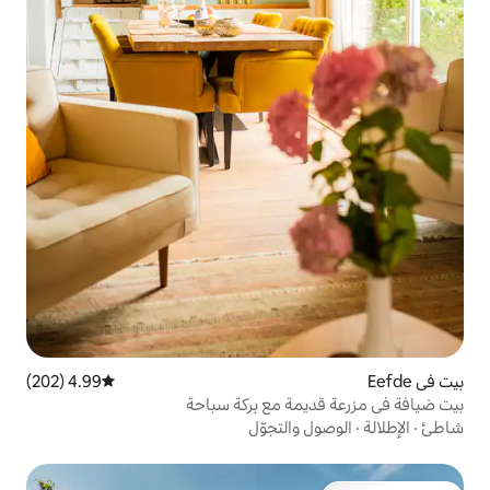
4.99 (202)
متوسط التقييم 4.99 من 5، 202 مراجعات
ة مع بركة سباحة
التجوّل