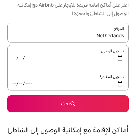
اعثر على أماكن إقامة فريدة للإيجار على Airbnb مع إمكانية
جزها
ل باستخدام السهمين لأعلى ولأسفل أو استكشف عن طريق اللمس أو السحب.
بحث
 إمكانية الوصول إلى الشاطئ