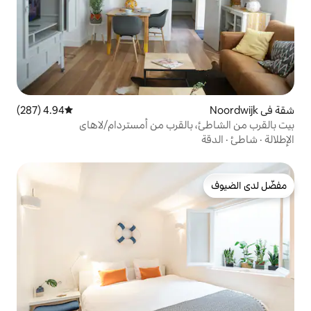
4.94 (287)
متوسط التقييم 4.94 من 5، 287 مراجعات
القرب من أمستردام/لاهاي