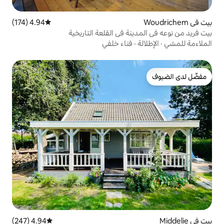
4.94 (174)
متوسط التقييم 4.94 من 5، 174 مراجعات
نة في القلعة التاريخية
فناء خلفي
4.94 (247)
متوسط التقييم 4.94 من 5، 247 مراجعات