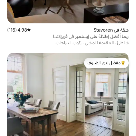
4.98 (116)
متوسط التقييم 4.98 من 5، 116 مراجعات
ير في فريزلاند!
ركوب الدراجات
لدى الضيوف