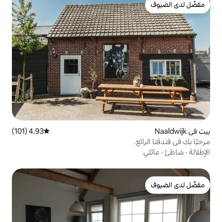
4.93 (101)
متوسط التقييم 4.93 من 5، 101 مراجعات