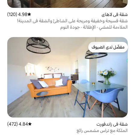
4.98 (120)
متوسط التقييم 4.98 من 5، 120 مراجعات
ة على الشاطئ والشقة في المدينة!
جودة النوم
4.84 (472)
متوسط التقييم 4.84 من 5، 472 مراجعات
ئع