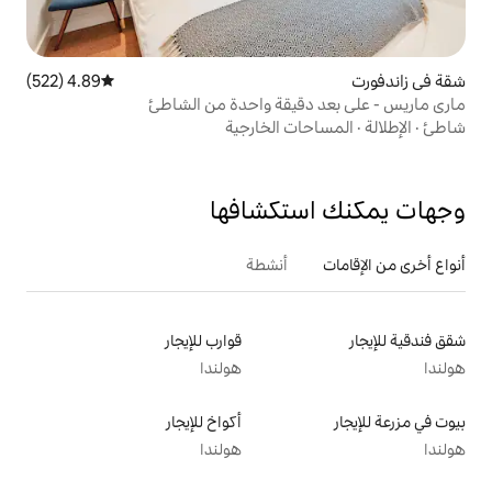
4.89 (522)
متوسط التقييم 4.89 من 5، 522 مراجعات
يقة واحدة من الشاطئ
 الخارجية
تكشافها
أنشطة
قوارب للإيجار
هولندا
أكواخ للإيجار
هولندا