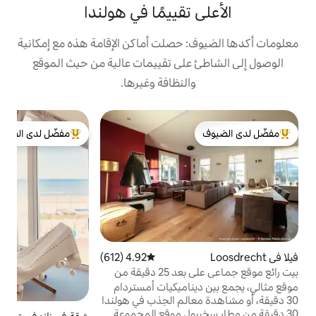
الأعلى تقييمًا في
معلومات أكدها الضيوف: حصلت أماكن ا
الوصول إلى الشاطئ على تقييمات ع
والنظافة وغيرها
im
مفضّل لدى الضيوف
يرة
من أبرز البيوت المفضّلة لدى الضيوف
من أبرز ال
ا
ة
ا
ق
ي
ة
،
ة
متوسط التقييم 4.92 من 5، 612 مراجعات
4.92 (612)
،
بيت رائع موقع جماعي على بعد 25 دقيقة من
ي
موقع مثالي، يجمع

30 دقيقة، أو مشاهدة 
30 دقيقة من مطار سخيبول موقع المجموعة