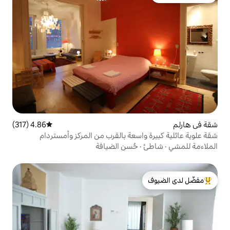
4.86 (317)
متوسط التقييم 4.86 من 5، 317 مراجعات
سعة بالقرب من المركز وأمستردام
حُسن الضيافة
لدى الضيوف