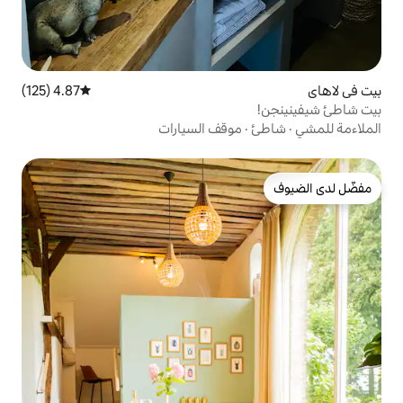
4.87 (125)
متوسط التقييم 4.87 من 5، 125 مراجعات
موقف السيارات