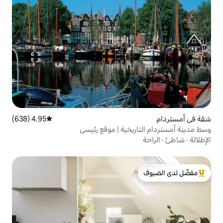
4.95 (638)
متوسط التقييم 4.95 من 5، 638 مراجعات
يخية | موقع رئيسي
لدى الضيوف