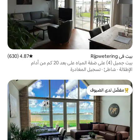
4.87 (630)
متوسط التقييم 4.87 من 5، 630 مراجعات
مغادرة
لدى الضيوف