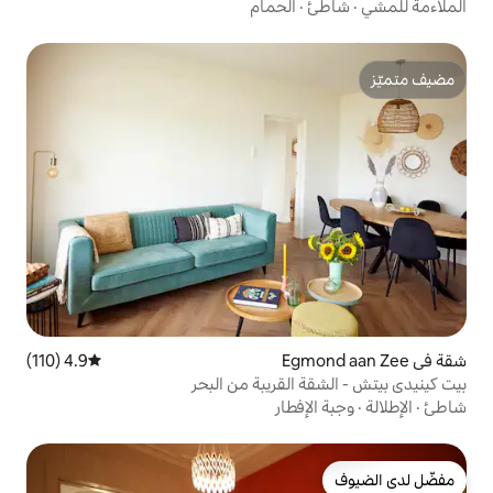
الحمام
4.9 (110)
متوسط التقييم 4.9 من 5، 110 مراجعات
لقريبة من البحر
طار