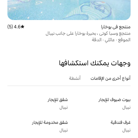
4.6 (5)
متوسط التقييم 4.6 من 5، 5 مراجعات
وخارا على جانب نيبال
تكشافها
أنشطة
شقق للإيجار
نيبال
شقق مخدومة للإيجار
نيبال