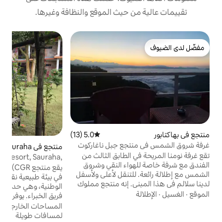
 حيث الموقع والنظافة وغيرها.
م
و
ي
س
م
ن
ا
ا
ا
أ
5.0 (13)
متوسط التقييم 5.0 من 5، 13 مراجعات
ي
جع جبل ناغاركوت
منتجع في Sauraha
5.0 (4)
متوسط التقييم 5.0 من 5، 4 مر
 الطابق الثالث من
Chautari Garden Resort, Sauraha,
واء النقي وشروق
Chitwan Natl Park
يقع منتجع Chautari Garden Resort(CGR)
لتنقل لأعلى ولأسفل
في بيئة طبيعية نقية على حافة حديقة شيتوان
ى. إنه منتجع مملوك
الوطنية، وهي حديقة رائعة من الجنة، يديرها
بات الصنوبر في
فريق الخبراء. يوفر لك CGR فرصة ممتازة
ستمتاع بالمشي في
لمشاهدة الأنواع النادرة والمهددة بالانقراض في
المساحات الخارجية
·
مكيف الهواء
·
المشي
وابل المحلية وتجربة
بيئتها الطبيعية الغنية. الحديقة هي موطن لحيد
لمسافات طويلة
 تمامًا. ملاحظة: تكون