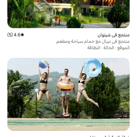
4.6 (5)
متوسط التقييم 4.6 من 5، 5 مراجعات
 سباحة ومطعم