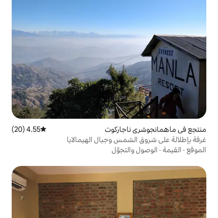
اجاركوت
4.55 (20)
متوسط التقييم 4.55 من 5، 20 مراجعات
شمس وجبال الهيمالايا
لتجوّل