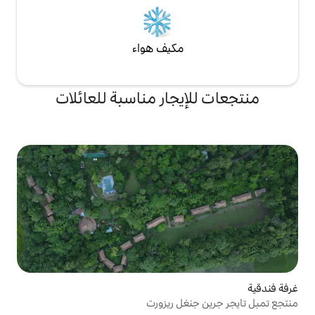
مكيف هواء
يجار مناسبة للعائلات
غل ريزورت