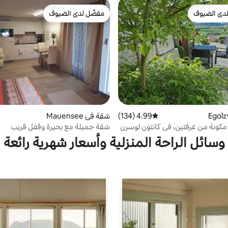
دى الضيوف
مفضّل لدى الضيوف
بيوت المفضّلة لدى الضيوف
مفضّل لدى الضيوف
4.99 (134)
متوسط التقييم 4.99 من 5، 134 مراجعات
شقة في Mauensee
كونة من غرفتين، في كانتون لوسرن
شقة جميلة مع بحيرة وقفل قريب
وسائل الراحة المنزلية وأسعار شهرية رائعة