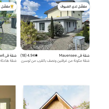
مفضّل لدى الضيوف
مفضّل ل
مفضّل لدى الضيوف
من أبرز ال
شقة في Mauensee
4.94 (18)
متوسط التقييم 4.94 من 5، 18 مراجعات
شقة في Egolzwil
شقة مكونة من غرفتين ونصف بالقرب من لوسرن
شقة هادئة م