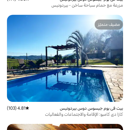
خن - بيردونيس
بيردونيس
4.81 (103)
متوسط التقييم 4.81 من 5، 103 مراجعات
اجتماعات والفعاليات