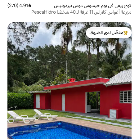
 دوس بيردونيس
4.91 (270)
متوسط التقييم 4.91 من 5، 270 مراجعات
لدى الضيوف