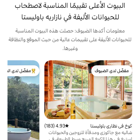
تقييمًا المناسبة لاصطحاب
ليفة في نازاريه باوليستا
يوف: حصلت هذه البيوت المناسبة
تقييمات عالية من حيث الموقع والنظافة
وغيرها.
ب
مفضّل لدى الضيوف
ب
من أبرز البيوت المفضّلة لدى الضيوف
ه
ف
و
ح
ا
4.93 (183)
متوسط التقييم 4.93 من 5، 183 مراجعات
ب
لزوجين والحيوانات
ا
ح وسط الطبيعة، في
ا