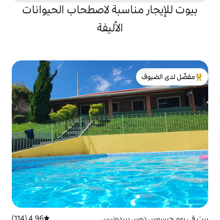
ناسبة لاصطحاب الحيوانات
الأليفة
لدى الضيوف
بيردونيس
4.96 (114)
متوسط التقييم 4.96 من 5، 114 مراجعات