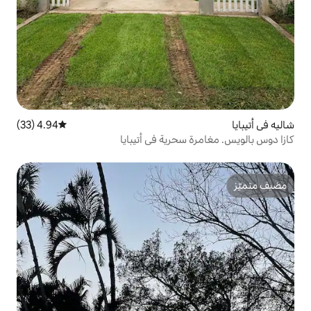
4.94 (33)
متوسط التقييم 4.94 من 5، 33 مراجعات
حرية في أتيبايا