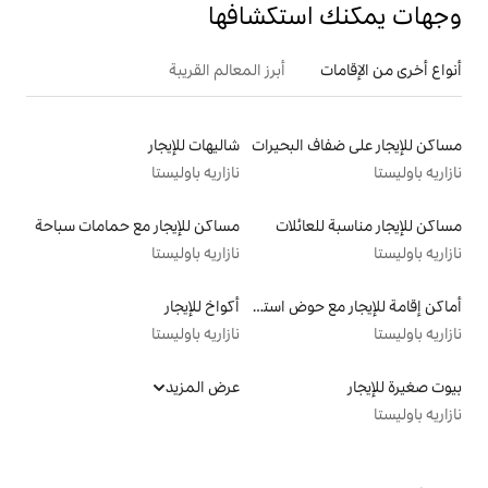
تكشافها
أبرز المعالم القريبة
بحيرات
شاليهات للإيجار
نازاريه باوليستا
لات
مساكن للإيجار مع حمامات سباحة
نازاريه باوليستا
أماكن إقامة للإيجار مع حوض استحمام ساخن
أكواخ للإيجار
نازاريه باوليستا
عرض المزيد