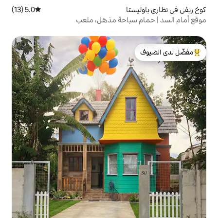
تا
5.0 (13)
متوسط التقييم 5.0 من 5، 13 مراجعات
سباحة مذهل، ملعب
لدى الضيوف