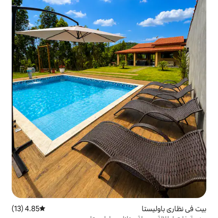
4.85 (13)
متوسط التقييم 4.85 من 5، 13 مراجعات