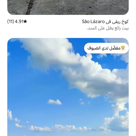
4.91 (11)
متوسط التقييم 4.91 من 5، 11 مراجعات
لدى الضيوف