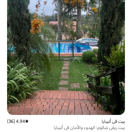
4.94 (36)
متوسط التقييم 4.94 من 5، 36 مراجعات
أمان في أتيبايا