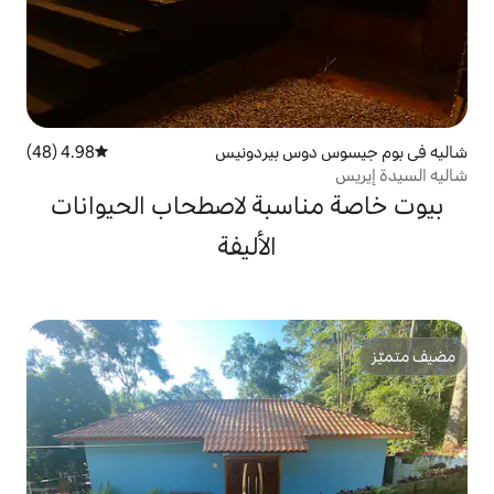
س بيردونيس
4.98 (48)
متوسط التقييم 4.98 من 5، 48 مراجعات
سبة لاصطحاب الحيوانات
الأليفة